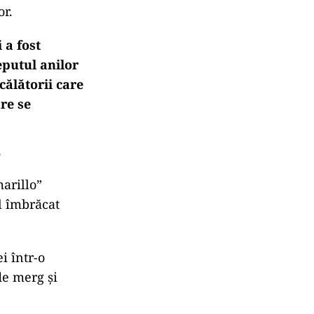
or.
 a fost
eputul anilor
călătorii care
are se
?
arillo”
l îmbrăcat
i într-o
de merg și