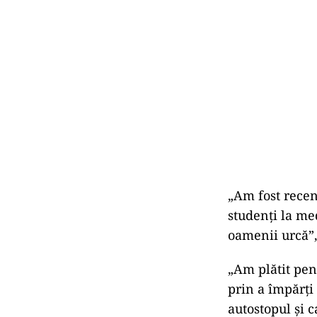
„Am fost recen
studenți la med
oamenii urcă”, 
„Am plătit pen
prin a împărți
autostopul și c