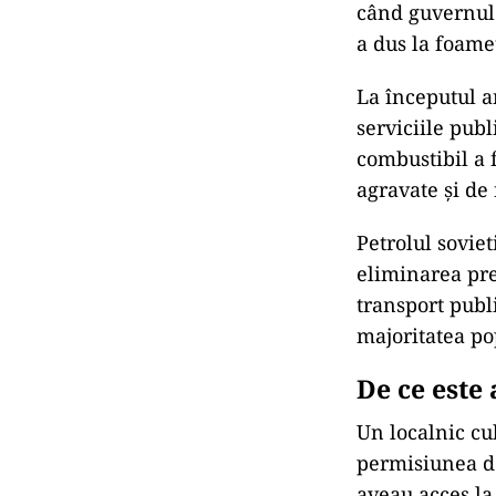
când guvernul 
a dus la foamet
La începutul a
serviciile publ
combustibil a 
agravate și de 
Petrolul soviet
eliminarea pre
transport publi
majoritatea po
De ce este
Un localnic cu
permisiunea de
aveau acces la 