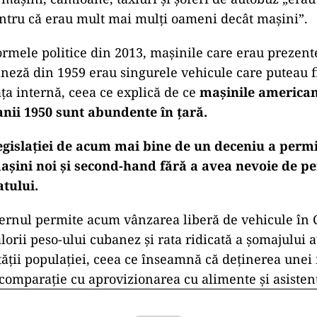
entru că erau mult mai mulți oameni decât mașini”.
ormele politice din 2013, mașinile care erau prezent
neză din 1959 erau singurele vehicule care puteau f
ța internă, ceea ce explică de ce
mașinile americane
anii 1950 sunt abundente în țară.
gislației de acum mai bine de un deceniu a permis
șini noi și second-hand fără a avea nevoie de p
tului.
ernul permite acum vânzarea liberă de vehicule în 
lorii peso-ului cubanez şi rata ridicată a șomajului a
tății populației, ceea ce înseamnă că deținerea unei
n comparație cu aprovizionarea cu alimente și asiste