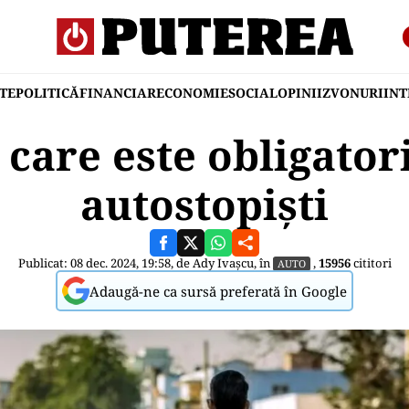
TE
POLITICĂ
FINANCIAR
ECONOMIE
SOCIAL
OPINII
ZVONURI
IN
 care este obligatori
autostopiști
Publicat: 08 dec. 2024, 19:58, de
Ady Ivașcu
, în
,
15956
cititori
AUTO
Adaugă-ne ca sursă preferată în Google