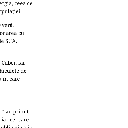
ergia, ceea ce
opulației.
everă,
zionarea cu
le SUA,
 Cubei, iar
hiculele de
ă în care
i” au primit
iar cei care
obligați să ia