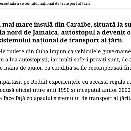
esențială a sistemului național de transport al țării
a mai mare insulă din Caraibe, situată la s
la nord de Jamaica, autostopul a devenit o
sistemului național de transport al țării.
ele rutiere din Cuba impun ca vehiculele guvername
 a lua autostopiști, iar mulți șoferi privați sunt, d
 o mână de ajutor, cu condiția să fie recompensați fin
împărtășit pe Reddit experiențele cu această regulă r
rodusă oficial între anii 1990 și începutul anilor 2000
 face față colapsului sistemului de transport al țării
Play