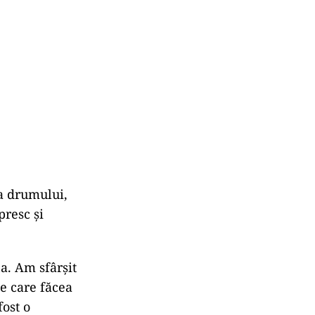
a drumului,
presc și
a. Am sfârșit
ie care făcea
fost o