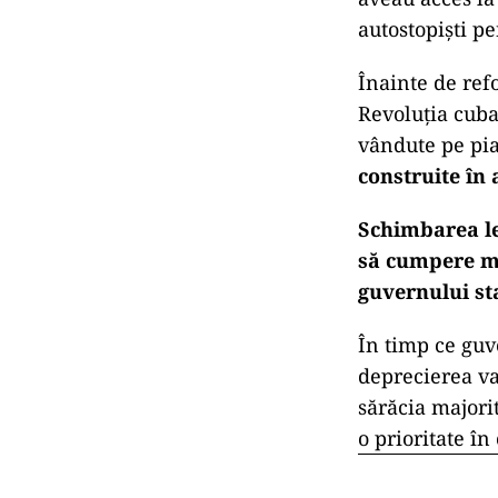
autostopiști p
Înainte de ref
Revoluția cuba
vândute pe pia
construite în 
Schimbarea le
să cumpere ma
guvernului sta
În timp ce guv
deprecierea va
sărăcia majori
o prioritate î