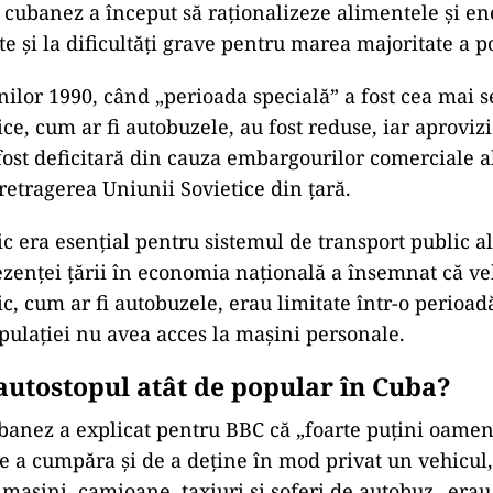
cubanez a început să raționalizeze alimentele și en
e și la dificultăți grave pentru marea majoritate a p
nilor 1990, când „perioada specială” a fost cea mai s
ice, cum ar fi autobuzele, au fost reduse, iar aprovi
fost deficitară din cauza embargourilor comerciale a
retragerea Uniunii Sovietice din țară.
ic era esențial pentru sistemul de transport public al
zenței țării în economia națională a însemnat că ve
c, cum ar fi autobuzele, erau limitate într-o perioad
pulației nu avea acces la mașini personale.
 autostopul atât de popular în Cuba?
banez a explicat pentru BBC că „foarte puțini oamen
 a cumpăra și de a deține în mod privat un vehicul, 
mașini, camioane, taxiuri și șoferi de autobuz „erau 