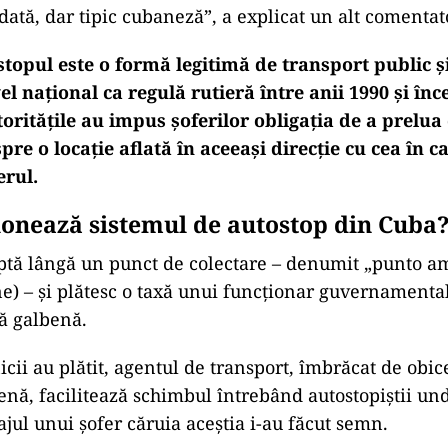
dată, dar tipic cubaneză”, a explicat un alt comentat
topul este o formă legitimă de transport public și
el național ca regulă rutieră între anii 1990 și înc
oritățile au impus șoferilor obligația de a prelua 
pre o locație aflată în aceeași direcție cu cea în c
erul.
onează sistemul de autostop din Cuba
aptă lângă un punct de colectare – denumit „punto am
e) – și plătesc o taxă unui funcționar guvernamenta
ă galbenă.
cii au plătit, agentul de transport, îmbrăcat de obice
nă, facilitează schimbul întrebând autostopiștii un
jul unui șofer căruia aceştia i-au făcut semn.