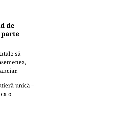
ud de
 parte
ntale să
e asemenea,
anciar.
utieră unică –
 ca o
.