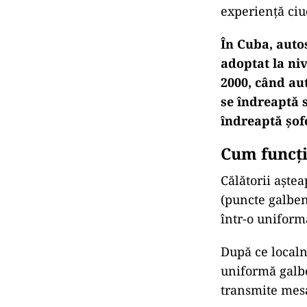
experiență ciu
În Cuba, autos
adoptat la niv
2000, când aut
se îndreaptă s
îndreaptă șof
Cum funcți
Călătorii aște
(puncte galben
într-o uniform
După ce localni
uniformă galbe
transmite mesa