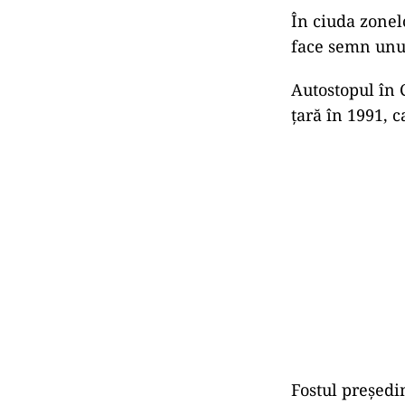
În ciuda zonel
face semn unui 
Autostopul în 
țară în 1991, 
Fostul președi