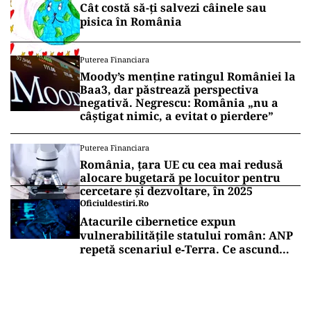
Cât costă să-ți salvezi câinele sau
pisica în România
Puterea Financiara
Moody’s menține ratingul României la
Baa3, dar păstrează perspectiva
negativă. Negrescu: România „nu a
câștigat nimic, a evitat o pierdere”
Puterea Financiara
România, țara UE cu cea mai redusă
alocare bugetară pe locuitor pentru
cercetare și dezvoltare, în 2025
Oficiuldestiri.ro
Atacurile cibernetice expun
vulnerabilitățile statului român: ANP
repetă scenariul e‑Terra. Ce ascund
comunicările oficiale și cine răspunde
pentru mentenanța IT a instituțiilor
publice