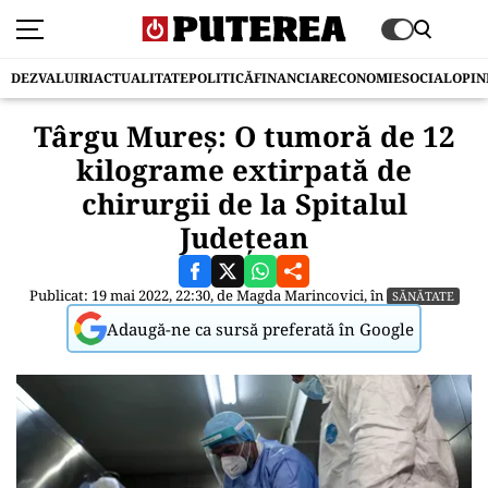
DEZVALUIRI
ACTUALITATE
POLITICĂ
FINANCIAR
ECONOMIE
SOCIAL
OPIN
Târgu Mureș: O tumoră de 12
kilograme extirpată de
chirurgii de la Spitalul
Județean
Publicat: 19 mai 2022, 22:30, de
Magda Marincovici
, în
SĂNĂTATE
Adaugă-ne ca sursă preferată în Google