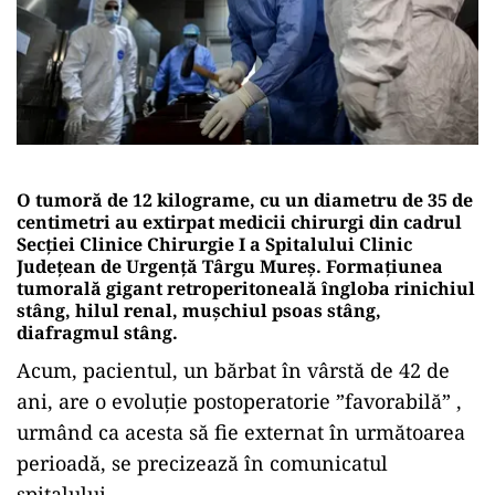
O tumoră de 12 kilograme, cu un diametru de 35 de
centimetri au extirpat medicii chirurgi din cadrul
Secției Clinice Chirurgie I a Spitalului Clinic
Județean de Urgență Târgu Mureș. Formațiunea
tumorală gigant retroperitoneală îngloba rinichiul
stâng, hilul renal, mușchiul psoas stâng,
diafragmul stâng.
Acum, pacientul, un bărbat în vârstă de 42 de
ani, are o evoluție postoperatorie ”favorabilă” ,
urmând ca acesta să fie externat în următoarea
perioadă, se precizează în comunicatul
spitalului.