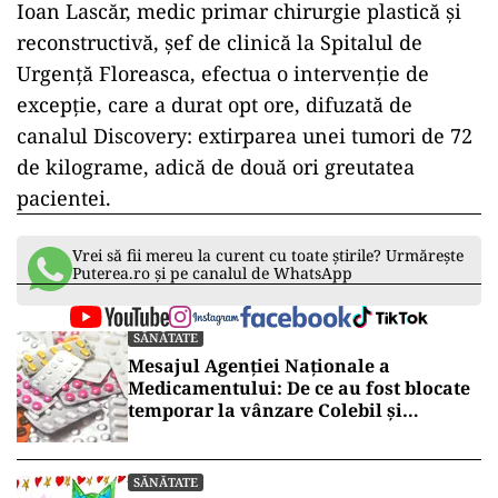
Ioan Lascăr, medic primar chirurgie plastică și
reconstructivă, șef de clinică la Spitalul de
Urgență Floreasca, efectua o intervenție de
excepție, care a durat opt ore, difuzată de
canalul Discovery: extirparea unei tumori de 72
de kilograme, adică de două ori greutatea
pacientei.
Vrei să fii mereu la curent cu toate știrile? Urmărește
Puterea.ro și pe canalul de WhatsApp
SĂNĂTATE
Mesajul Agenției Naționale a
Medicamentului: De ce au fost blocate
temporar la vânzare Colebil și
Panzcebil
SĂNĂTATE