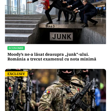
ECONOMIE
Moody’s ne-a lăsat deasupra „junk”-ului.
România a trecut examenul cu nota minimă
EXCLUSIV
EXCLUSIV