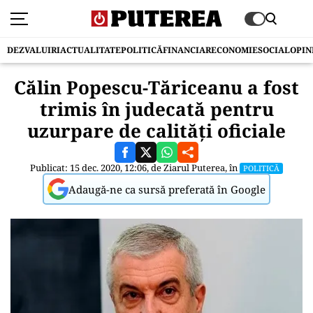
DEZVALUIRI
ACTUALITATE
POLITICĂ
FINANCIAR
ECONOMIE
SOCIAL
OPIN
Călin Popescu-Tăriceanu a fost
trimis în judecată pentru
uzurpare de calităţi oficiale
Publicat: 15 dec. 2020, 12:06, de
Ziarul Puterea
, în
POLITICĂ
Adaugă-ne ca sursă preferată în Google