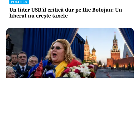
POLITICĂ
Un lider USR îl critică dur pe Ilie Bolojan: Un
liberal nu crește taxele
POLITICĂ
Tovarășa Șoșoacă: denunțată penal pentru
trădare și comunicarea de informații false