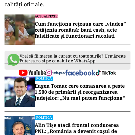
calităţi oficiale.
ACTUALITATE
Cum funcționa rețeaua care „vindea”
cetățenia română: bani cash, acte
falsificate și funcționari racolați
Vrei să fii mereu la curent cu toate știrile? Urmărește
Puterea.ro și pe canalul de WhatsApp
POLITICĂ
Eugen Tomac cere comasarea a peste
1.500 de primării și reorganizarea
județelor: „Nu mai putem funcționa”
POLITICĂ
Alin Tișe atacă frontal conducerea
PNL: „România a devenit coșul de