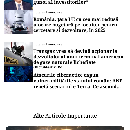
gunoi al investitorilor”
Puterea Financiara
România, țara UE cu cea mai redusă
alocare bugetară pe locuitor pentru
cercetare și dezvoltare, în 2025
Puterea Financiara
Transgaz vrea să devină acționar la
dezvoltatorul unui terminal american
de gaze naturale lichefiate
Oficiuldestiri.ro
Atacurile cibernetice expun
vulnerabilitățile statului român: ANP
repetă scenariul e‑Terra. Ce ascund
comunicările oficiale și cine răspunde
pentru mentenanța IT a instituțiilor
publice
Alte Articole Importante