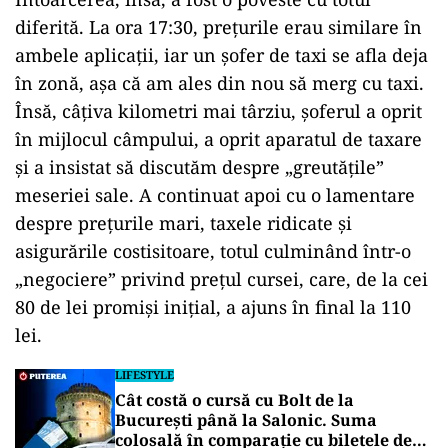
diferită. La ora 17:30, prețurile erau similare în
ambele aplicații, iar un șofer de taxi se afla deja
în zonă, așa că am ales din nou să merg cu taxi.
Însă, câțiva kilometri mai târziu, șoferul a oprit
în mijlocul câmpului, a oprit aparatul de taxare
și a insistat să discutăm despre „greutățile”
meseriei sale. A continuat apoi cu o lamentare
despre prețurile mari, taxele ridicate și
asigurările costisitoare, totul culminând într-o
„negociere” privind prețul cursei, care, de la cei
80 de lei promiși inițial, a ajuns în final la 110
lei.
LIFESTYLE
Cât costă o cursă cu Bolt de la
București până la Salonic. Suma
colosală în comparație cu biletele de