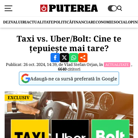
DEZVALUIRI
ACTUALITATE
POLITICĂ
FINANCIAR
ECONOMIE
SOCIAL
OPIN
Taxi vs. Uber/Bolt: Cine te
țepuiește mai tare?
Publicat: 26 oct. 2024, 14:39, de
Vlad Stefan Orjan
, în
,
ACTUALITATE
6640
cititori
Adaugă-ne ca sursă preferată în Google
EXCLUSIV