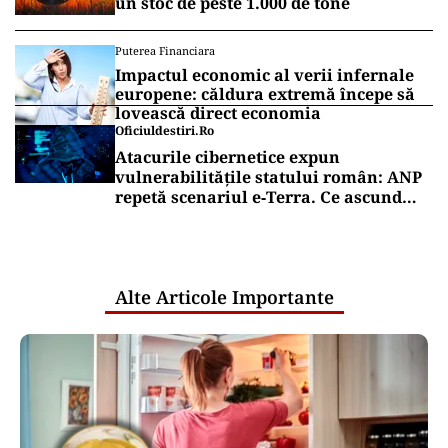
un stoc de peste 1.000 de tone
Puterea Financiara
Impactul economic al verii infernale
europene: căldura extremă începe să
lovească direct economia
Oficiuldestiri.ro
Atacurile cibernetice expun
vulnerabilitățile statului român: ANP
repetă scenariul e‑Terra. Ce ascund
comunicările oficiale și cine răspunde
pentru mentenanța IT a instituțiilor
publice
Alte Articole Importante