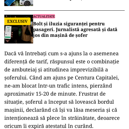
avion
ACTUALITATE
EXCLUSIV
Bolt și iluzia siguranței pentru
pasageri. Jurnalistă agresată și dată
jos din mașină de șofer
Dacă vă întrebați cum s-a ajuns la o asemenea
diferență de tarif, răspunsul este o combinație
de ambuteiaj și atitudinea imprevizibilă a
șoferului. Când am ajuns pe Centura Capitalei,
ne-am blocat într-un trafic intens, pierzând
aproximativ 15-20 de minute. Frustrat de
situație, șoferul a început să lovească bordul
mașinii, declarând că își va lăsa meseria și că
intenționează să plece în străinătate, deoarece
oricum îi expiră atestatul în curând.