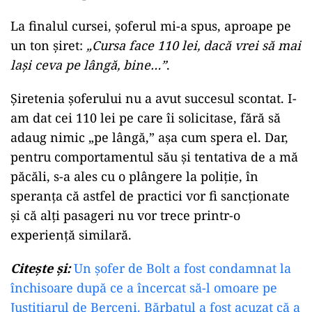
La finalul cursei, șoferul mi-a spus, aproape pe
un ton șiret:
„Cursa face 110 lei, dacă vrei să mai
lași ceva pe lângă, bine…”
.
Șiretenia șoferului nu a avut succesul scontat. I-
am dat cei 110 lei pe care îi solicitase, fără să
adaug nimic „pe lângă,” așa cum spera el. Dar,
pentru comportamentul său și tentativa de a mă
păcăli, s-a ales cu o plângere la poliție, în
speranța că astfel de practici vor fi sancționate
și că alți pasageri nu vor trece printr-o
experiență similară.
Citește și:
Un șofer de Bolt a fost condamnat la
închisoare după ce a încercat să-l omoare pe
Justițiarul de Berceni. Bărbatul a fost acuzat că a