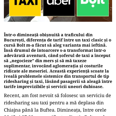
Într-o dimineață obișnuită a traficului din
București, diferența de tarif între un taxi clasic și o
cursă Bolt m-a făcut să aleg varianta mai ieftină.
Însă drumul de întoarcere s-a transformat într-o
adevărată aventură, când șoferul de taxi a început
să „negocieze” din mers și să mă taxeze
suplimentar, invocând aglomerația și costurile
ridicate ale meseriei. Această experiență scoate la
iveală problemele sistemice din transportul de tip
ridesharing și taxi, lăsând pasagerii să aleagă între
tarife imprevizibile și servicii uneori dubioase.
Recent, am fost nevoit să folosesc un serviciu de
ridesharing sau taxi pentru a mă deplasa din
Chiajna până la Buftea. Dimineața, între orele