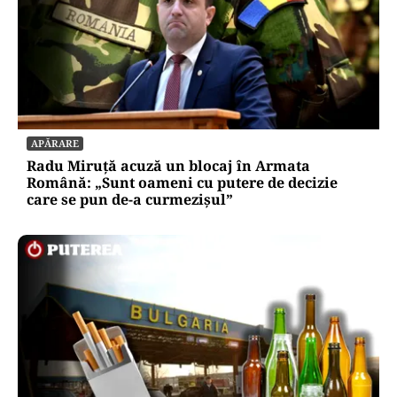
APĂRARE
Radu Miruță acuză un blocaj în Armata
Română: „Sunt oameni cu putere de decizie
care se pun de-a curmezișul”