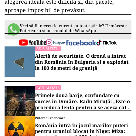
alegerea ideală este dificilă și, din păcate,
aproape imposibil de prevăzut.
Vrei să fii mereu la curent cu toate știrile? Urmărește
Puterea.ro și pe canalul de WhatsApp
ACTUALITATE
Alertă de securitate. O dronă a intrat
din România în Bulgaria şi a explodat
la 100 de metri de graniţă
ACTUALITATE
Primele două barje, scufundate cu
succes în Dunăre. Radu Miruță: „Este o
procedură lentă pentru a se așeza cât
mai bine”
Puterea Financiara
România intră în jocul marilor puteri
pentru uraniul blocat în Niger. Miza: