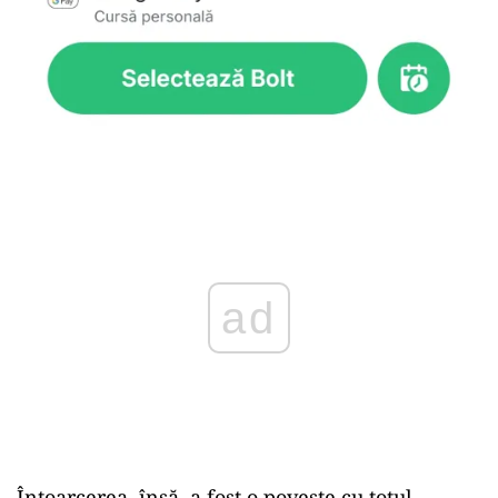
Play
Întoarcerea, însă, a fost o poveste cu totul