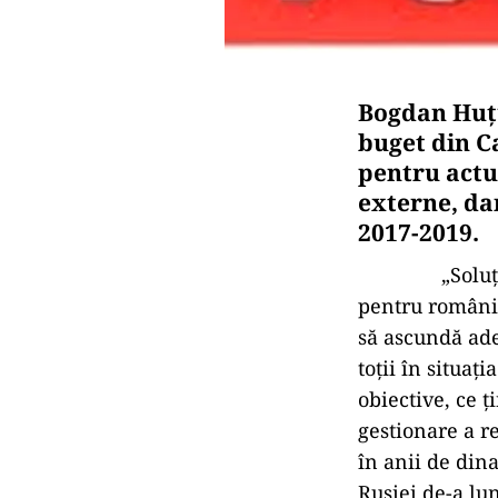
Bogdan Huţu
buget din C
pentru actua
externe, da
2017-2019.
„Soluțiile li
pentru români 
să ascundă ade
toții în situaț
obiective, ce ț
gestionare a re
în anii de dina
Rusiei de-a lu