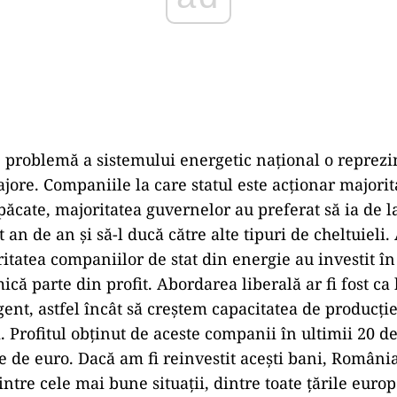
problemă a sistemului energetic național o reprezin
ajore. Companiile la care statul este acționar majori
n păcate, majoritatea guvernelor au preferat să ia de 
t an de an și să-l ducă către alte tipuri de cheltuieli.
itatea companiilor de stat din energie au investit în 
ică parte din profit. Abordarea liberală ar fi fost ca 
igent, astfel încât să creștem capacitatea de producți
. Profitul obținut de aceste companii în ultimii 20 de
 de euro. Dacă am fi reinvestit acești bani, România 
ntre cele mai bune situații, dintre toate țările euro