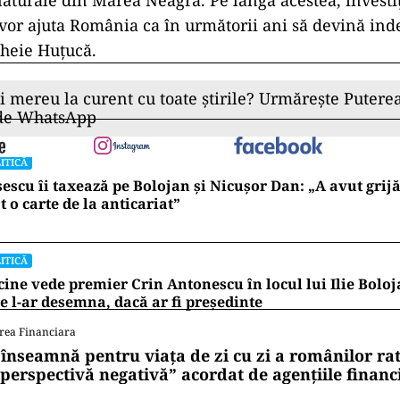
aturale din Marea Neagră. Pe lângă acestea, investiț
 vor ajuta România ca în următorii ani să devină in
cheie Huțucă.
ii mereu la curent cu toate știrile? Urmărește Puterea
 de WhatsApp
ITICĂ
escu îi taxează pe Bolojan și Nicușor Dan: „A avut grijă
t o carte de la anticariat”
ITICĂ
cine vede premier Crin Antonescu în locul lui Ilie Bolo
e l-ar desemna, dacă ar fi președinte
rea Financiara
 înseamnă pentru viața de zi cu zi a românilor ra
 perspectivă negativă” acordat de agențiile financ