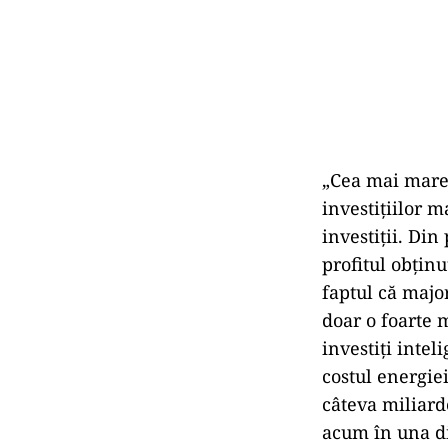
„Cea mai mare 
investițiilor m
investiții. Di
profitul obținu
faptul că major
doar o foarte m
investiți intel
costul energiei
câteva miliarde
acum în una di