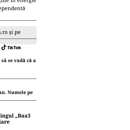
iile în energie
dependentă
.ro și pe
 să se vadă că a
jan. Numele pe
tingul „Baa3
iare