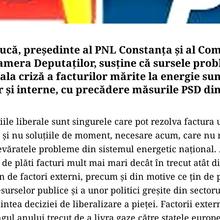
că, preşedinte al PNL Constanţa şi al Com
amera Deputaţilor, susţine că sursele pro
la criză a facturilor mărite la energie sun
r şi interne, cu precădere măsurile PSD di
berale sunt singurele care pot rezolva factura uti
și nu soluțiile de moment, necesare acum, care nu 
văratele probleme din sistemul energetic național.
ia de plăti facturi mult mai mari decât în trecut atât 
in de factori externi, precum și din motive ce țin de 
surselor publice și a unor politici greșite din sector
intea deciziei de liberalizare a pieței. Factorii exter
ngul anului trecut de a livra gaze către statele euro