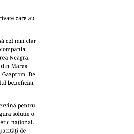
ivate care au
 cel mai clar
t compania
rea Neagră.
e din Marea
la Gazprom. De
lul beneficiar
ervină pentru
gura soluție o
getic național.
pacități de