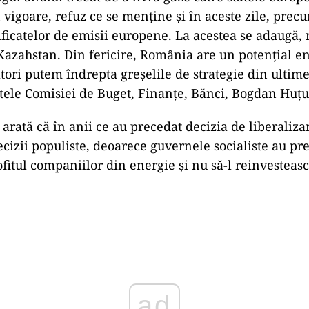
 vigoare, refuz ce se menține și în aceste zile, prec
ificatelor de emisii europene. La acestea se adaugă, r
 Kazahstan. Din fericire, România are un potențial en
ători putem îndrepta greșelile de strategie din ultime
tele Comisiei de Buget, Finanțe, Bănci, Bogdan Huțu
 arată că în anii ce au precedat decizia de liberalizar
ecizii populiste, deoarece guvernele socialiste au pre
ofitul companiilor din energie și nu să-l reinvesteasc
ad