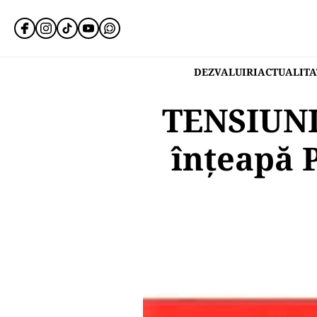
DEZVALUIRI
ACTUALITA
TENSIUNI
înțeapă P