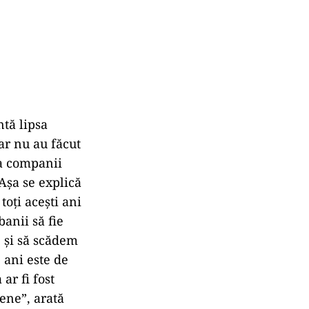
tă lipsa
tar nu au făcut
la companii
 Așa se explică
toți acești ani
banii să fie
e și să scădem
 ani este de
ar fi fost
pene”, arată