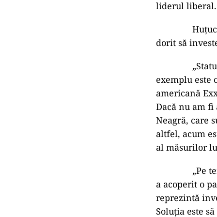
liderul liberal.
Huțucă aminte
dorit să inves
„Statul a gre
exemplu este o
americană Exx
Dacă nu am fi 
Neagră, care s
altfel, acum e
al măsurilor l
„Pe termen s
a acoperit o pa
reprezintă inve
Soluția este să