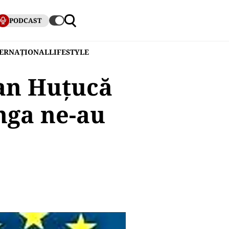
PODCAST
TERNAȚIONAL
LIFESTYLE
an Huțucă
ânga ne-au