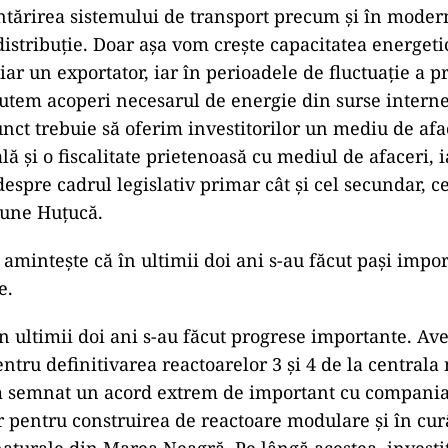
întărirea sistemului de transport precum și în moder
distribuție. Doar așa vom crește capacitatea energet
r un exportator, iar în perioadele de fluctuație a pr
putem acoperi necesarul de energie din surse interne
unct trebuie să oferim investitorilor un mediu de afa
cală și o fiscalitate prietenoasă cu mediul de afaceri, i
despre cadrul legislativ primar cât și cel secundar, 
une Huțucă.
 amintește că în ultimii doi ani s-au făcut pași impor
e.
 în ultimii doi ani s-au făcut progrese importante. A
ntru definitivarea reactoarelor 3 și 4 de la centrala
 semnat un acord extrem de important cu compani
pentru construirea de reactoare modulare și în cur