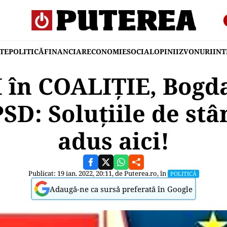
TE
POLITICĂ
FINANCIAR
ECONOMIE
SOCIAL
OPINII
ZVONURI
IN
 în COALIȚIE, Bogd
SD: Soluțiile de st
adus aici!
Publicat: 19 ian. 2022, 20:11, de
Puterea.ro
, în
POLITICĂ
Adaugă-ne ca sursă preferată în Google