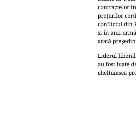
contractelor în
prețurilor cert
conflictul din
și în anii urm
arată președin
Liderul liberal
au fost luate d
cheltuiască pr