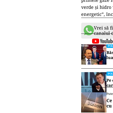
primele gaze n
verde și hidro
energetic”, în
Vrei să f
canalul
POL
Băs
lua
POL
Pe 
car
Pute
Ce
cu