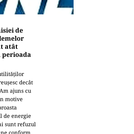
isiei de
blemelor
t atât
n perioada
lităților
reușesc decât
 Am ajuns cu
din motive
proasta
ul de energie
ni sunt refuzul
pene conform