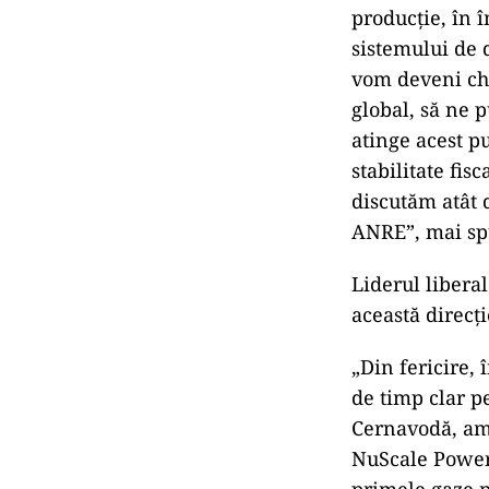
producție, în 
sistemului de 
vom deveni chia
global, să ne 
atinge acest p
stabilitate fis
discutăm atât 
ANRE”, mai sp
Liderul liberal
această direcți
„Din fericire,
de timp clar pe
Cernavodă, am
NuScale Power 