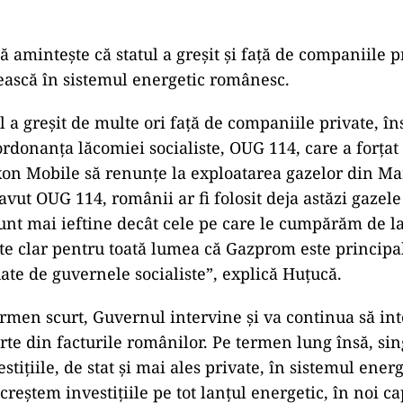
ște că statul a greșit și față de companiile pr
tească în sistemul energetic românesc.
șit de multe ori față de companiile private, însă
rdonanța lăcomiei socialiste, OUG 114, care a forța
on Mobile să renunțe la exploatarea gazelor din Ma
avut OUG 114, românii ar fi folosit deja astăzi gazel
unt mai ieftine decât cele pe care le cumpărăm de 
ste clar pentru toată lumea că Gazprom este principa
uate de guvernele socialiste”, explică Huțucă.
curt, Guvernul intervine și va continua să int
rte din facturile românilor. Pe termen lung însă, sin
stițiile, de stat și mai ales private, în sistemul ener
 creștem investițiile pe tot lanțul energetic, în noi ca