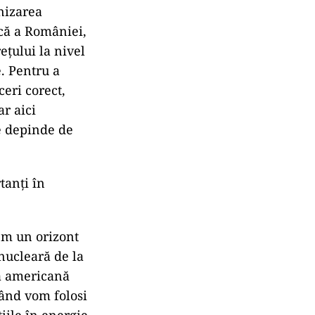
nizarea
ică a României,
ețului la nivel
. Pentru a
ceri corect,
ar aici
ce depinde de
tanți în
vem un orizont
 nucleară de la
a americană
ând vom folosi