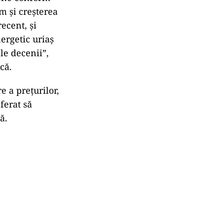
um și creșterea
ecent, și
ergetic uriaș
le decenii”,
că.
e a prețurilor,
ferat să
ă.