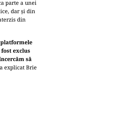
ca parte a unei
ce, dar și din
nterzis din
e platformele
 fost exclus
 încercăm să
 a explicat Brie