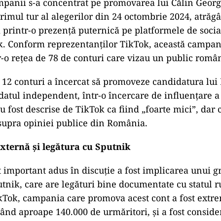
panii s-a concentrat pe promovarea lui Călin Georg
primul tur al alegerilor din 24 octombrie 2024, atr
 printr-o prezență puternică pe platformele de socia
k. Conform reprezentanților TikTok, această campani
r-o rețea de 78 de conturi care vizau un public româ
e 12 conturi a încercat să promoveze candidatura lui
atul independent, într-o încercare de influențare a 
u fost descrise de TikTok ca fiind „foarte mici”, dar
supra opiniei publice din România.
externă și legătura cu Sputnik
 important adus în discuție a fost implicarea unui g
utnik, care are legături bine documentate cu statul 
ikTok, campania care promova acest cont a fost extr
ând aproape 140.000 de urmăritori, și a fost conside