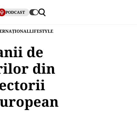
PODCAST
TERNAȚIONAL
LIFESTYLE
anii de
rilor din
ectorii
European