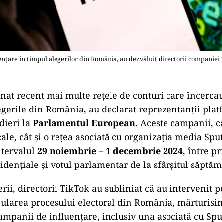
uențare în timpul alegerilor din România, au dezvăluit directorii companie
nat recent mai multe rețele de conturi care încerca
egerile din România, au declarat reprezentanții plat
dieri la
Parlamentul European
. Aceste campanii, 
cale, cât și o rețea asociată cu organizația media Sput
ntervalul
29 noiembrie – 1 decembrie 2024
, între p
idențiale și votul parlamentar de la sfârșitul săptăm
rii, directorii TikTok au subliniat că au intervenit p
larea procesului electoral din România, mărturisi
campanii de influențare, inclusiv una asociată cu Spu