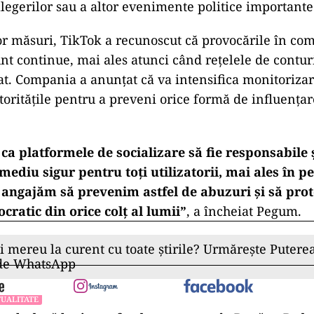
alegerilor sau a altor evenimente politice importante
or măsuri, TikTok a recunoscut că provocările în co
nt continue, mai ales atunci când rețelele de conturi
at. Compania a anunțat că va intensifica monitorizar
toritățile pentru a preveni orice formă de influențar
 ca platformele de socializare să fie responsabile 
ediu sigur pentru toți utilizatorii, mai ales în p
e angajăm să prevenim astfel de abuzuri și să pro
ratic din orice colț al lumii”
, a încheiat Pegum.
ii mereu la curent cu toate știrile? Urmărește Puterea
 de WhatsApp
UALITATE