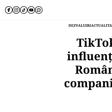
DEZVALUIRI
ACTUALITA
TikTok
influenț
Români
compani