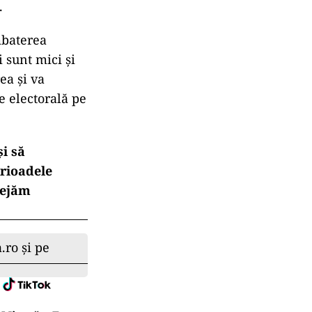
.
mbaterea
 sunt mici și
ea și va
e electorală pe
și să
erioadele
tejăm
.ro și pe