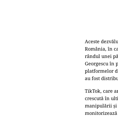
Aceste dezvălu
România, în car
rândul unei pă
Georgescu în pr
platformelor d
au fost distrib
TikTok, care a
crescută în ul
manipulării și
monitorizează 