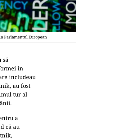
i în Parlamentul European
u să
formei în
care includeau
nik, au fost
rimul tur al
ânii.
entru a
nd că au
tnik,