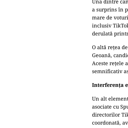
Una dintre cam
a surprins în 
mare de voturi
inclusiv TikTo
derulată print
O altă rețea d
Geoană, candid
Aceste rețele a
semnificativ a
Interferența 
Un alt element
asociate cu Sp
directorilor T
coordonată, av