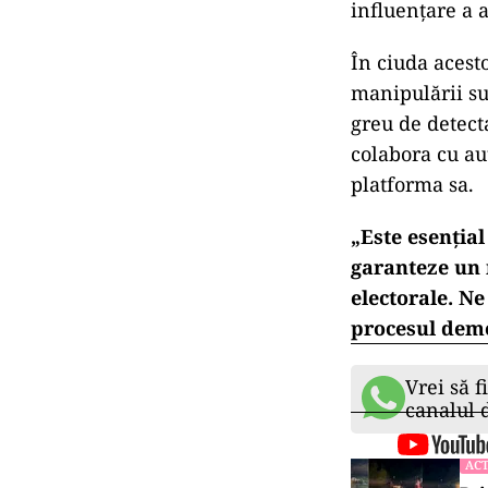
influențare a 
În ciuda acest
manipulării su
greu de detect
colabora cu au
platforma sa.
„Este esențial
garanteze un m
electorale. N
procesul democ
Vrei să f
canalul
ACT