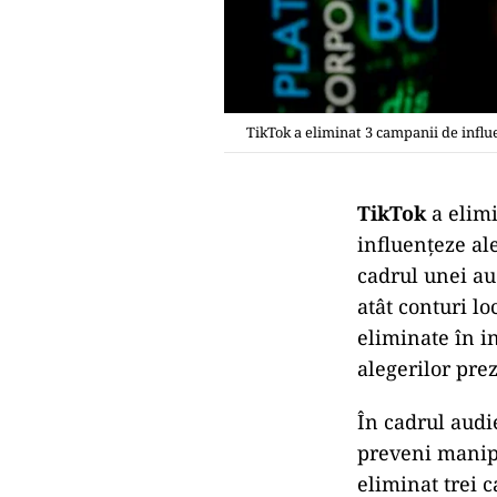
TikTok a eliminat 3 campanii de infl
TikTok
a elimi
influențeze al
cadrul unei au
atât conturi lo
eliminate în i
alegerilor prez
În cadrul audie
preveni manipu
eliminat trei 