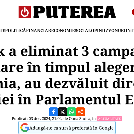
TE
POLITICĂ
FINANCIAR
ECONOMIE
SOCIAL
OPINII
ZVONURI
IN
 a eliminat 3 camp
are în timpul alege
a, au dezvăluit dir
ei în Parlamentul 
Publicat: 03 dec. 2024, 21:02, de
Oana Stoica
, în
ACTUALITATE
Adaugă-ne ca sursă preferată în Google