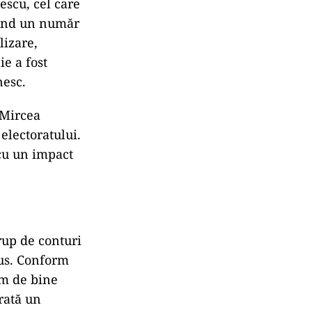
escu, cel care
ăgând un număr
lizare,
e a fost
nesc.
 Mircea
electoratului.
 cu un impact
rup de conturi
rus. Conform
em de bine
rată un