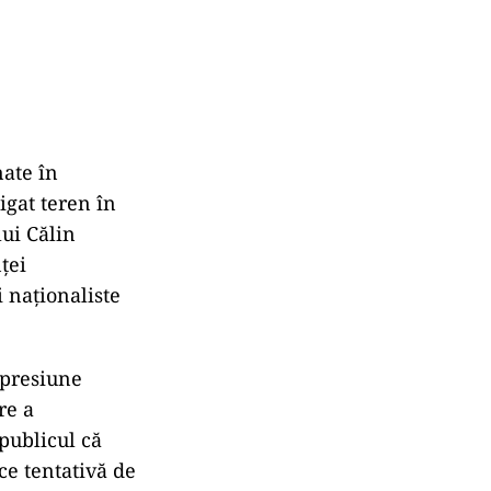
nate în
igat teren în
lui Călin
ței
i naționaliste
 presiune
re a
publicul că
ce tentativă de