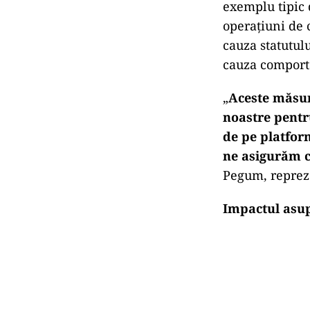
exemplu tipic 
operațiuni de 
cauza statutulu
cauza comporta
„
Aceste măsuri
noastre pentru
de pe platform
ne asigurăm c
Pegum, repreze
Impactul asup