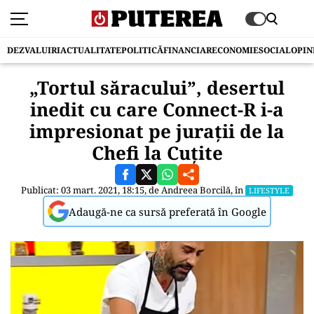
DEZVALUIRI
ACTUALITATE
POLITICĂ
FINANCIAR
ECONOMIE
SOCIAL
OPIN
„Tortul săracului”, desertul
inedit cu care Connect-R i-a
impresionat pe jurații de la
Chefi la Cuțite
Publicat: 03 mart. 2021, 18:15, de
Andreea Borcilă
, în
LIFESTYLE
Adaugă-ne ca sursă preferată în Google