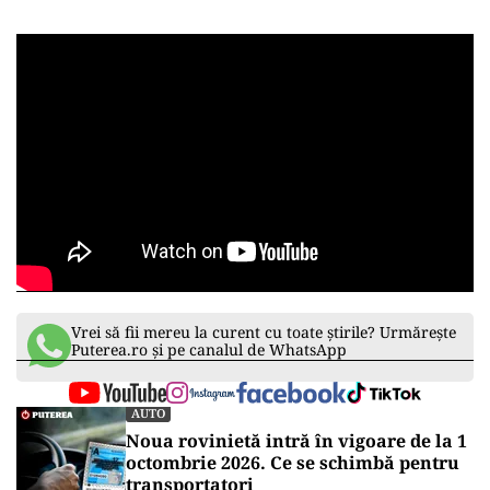
Vrei să fii mereu la curent cu toate știrile? Urmărește
Puterea.ro și pe canalul de WhatsApp
AUTO
Noua rovinietă intră în vigoare de la 1
octombrie 2026. Ce se schimbă pentru
transportatori