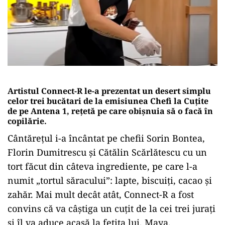
Artistul Connect-R le-a prezentat un desert simplu
celor trei bucătari de la emisiunea Chefi la Cuțite
de pe Antena 1, rețetă pe care obișnuia să o facă în
copilărie.
Cântărețul i-a încântat pe chefii Sorin Bontea,
Florin Dumitrescu și Cătălin Scărlătescu cu un
tort făcut din câteva ingrediente, pe care l-a
numit „tortul săracului”: lapte, biscuiți, cacao și
zahăr. Mai mult decât atât, Connect-R a fost
convins că va câștiga un cuțit de la cei trei jurați
și îl va aduce acasă la fetița lui, Maya.