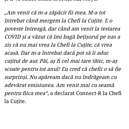
„Am venit că m-a zăpăcit fii-mea. M-a tot
întrebat când mergem la Chefi la Cuțite. E o
poveste întreagă, dar când am venit la testarea
COVID și a văzut că îmi bagă bețișorul pe nas a
zis că nu mai vrea la Chefi la Cuțite, că vrea
acasă. Dar m-a întrebat dacă pot să îi aduc
cuțitul de aur. Păi, aș fi cel mai tare tătic, m-aș
scoate pentru tot anul! Eu cred că chefii o să fie
surprinși. Nu apăream dacă nu îndrăgeam cu
adevărat emisiunea. Am venit mai cu seamă
pentru fiica mea”,
a declarat Connect-R la Chefi
la Cuțite.
Play