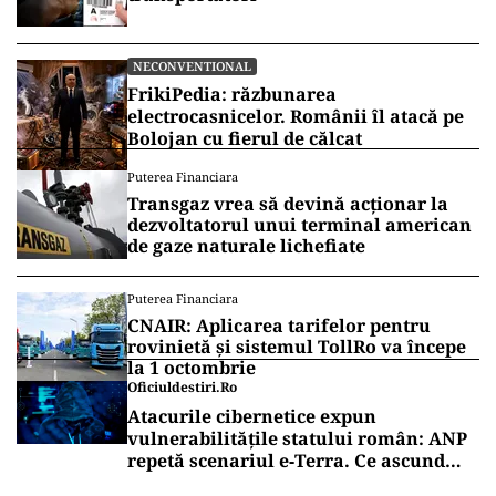
NECONVENTIONAL
FrikiPedia: răzbunarea
electrocasnicelor. Românii îl atacă pe
Bolojan cu fierul de călcat
Puterea Financiara
Transgaz vrea să devină acționar la
dezvoltatorul unui terminal american
de gaze naturale lichefiate
Puterea Financiara
CNAIR: Aplicarea tarifelor pentru
rovinietă și sistemul TollRo va începe
la 1 octombrie
Oficiuldestiri.ro
Atacurile cibernetice expun
vulnerabilitățile statului român: ANP
repetă scenariul e‑Terra. Ce ascund
comunicările oficiale și cine răspunde