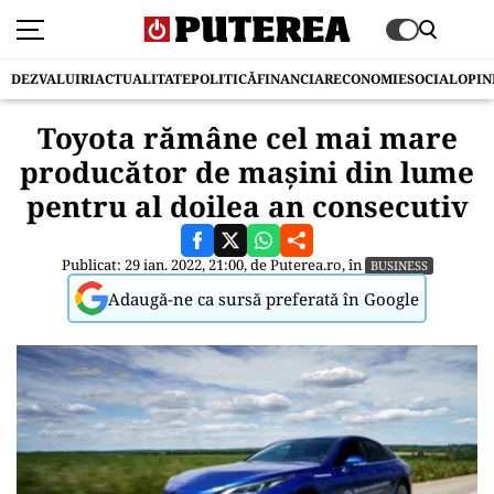
DEZVALUIRI
ACTUALITATE
POLITICĂ
FINANCIAR
ECONOMIE
SOCIAL
OPIN
Toyota rămâne cel mai mare
producător de mașini din lume
pentru al doilea an consecutiv
Publicat: 29 ian. 2022, 21:00, de
Puterea.ro
, în
BUSINESS
Adaugă-ne ca sursă preferată în Google