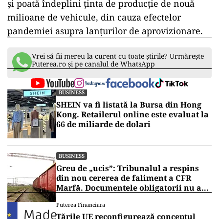
şi poată îndeplini ţinta de producţie de nouă
milioane de vehicule, din cauza efectelor
pandemiei asupra lanţurilor de aprovizionare.
Vrei să fii mereu la curent cu toate știrile? Urmărește
Puterea.ro și pe canalul de WhatsApp
BUSINESS
SHEIN va fi listată la Bursa din Hong
Kong. Retailerul online este evaluat la
66 de miliarde de dolari
BUSINESS
Greu de „ucis”: Tribunalul a respins
din nou cererea de faliment a CFR
Marfă. Documentele obligatorii nu au
fost depuse
Puterea Financiara
Țările UE reconfigurează conceptul