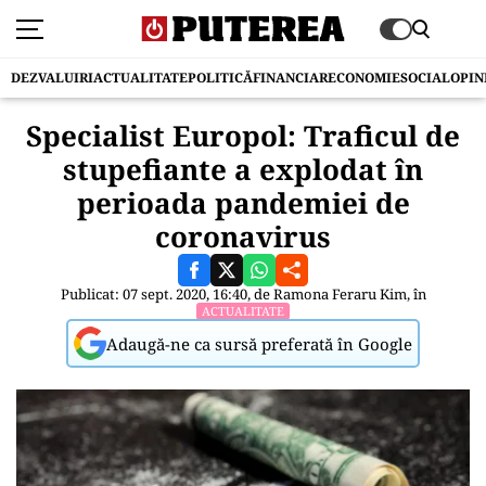
DEZVALUIRI
ACTUALITATE
POLITICĂ
FINANCIAR
ECONOMIE
SOCIAL
OPIN
Specialist Europol: Traficul de
stupefiante a explodat în
perioada pandemiei de
coronavirus
Publicat: 07 sept. 2020, 16:40, de
Ramona Feraru Kim
, în
ACTUALITATE
Adaugă-ne ca sursă preferată în Google