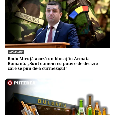
APĂRARE
Radu Miruță acuză un blocaj în Armata
Română: „Sunt oameni cu putere de decizie
care se pun de-a curmezișul”