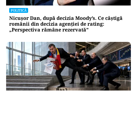
POLITICĂ
Nicușor Dan, după decizia Moody’s. Ce câștigă
românii din decizia agenției de rating:
„Perspectiva rămâne rezervată”
ECONOMIE
Moody’s ne-a lăsat deasupra „junk”-ului.
România a trecut examenul cu nota minimă