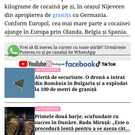
kilograme de cocaină pe zi, în oraşul Nijeveen
din apropierea de
graniţa
cu Germania.
Conform Europol, cea mai mare parte a cocainei
ajunge în Europa prin Olanda, Belgia şi Spania.
Vrei să fii mereu la curent cu toate știrile? Urmărește
Puterea.ro și pe canalul de WhatsApp
ACTUALITATE
Alertă de securitate. O dronă a intrat
din România în Bulgaria şi a explodat
la 100 de metri de graniţă
ACTUALITATE
Primele două barje, scufundate cu
succes în Dunăre. Radu Miruță: „Este o
procedură lentă pentru a se așeza cât
mai bine”