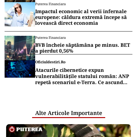
Puterea Financiara
Impactul economic al verii infernale
europene: căldura extremă începe să
lovească direct economia
Puterea Financiara
BVB încheie săptămâna pe minus. BET
a pierdut 0,56%
Oficiuldestiri.ro
Atacurile cibernetice expun
vulnerabilitățile statului român: ANP
repetă scenariul e‑Terra. Ce ascund
comunicările oficiale și cine răspunde
pentru mentenanța IT a instituțiilor
publice
Alte Articole Importante