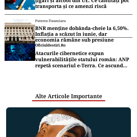
țigări și alcool din UE. Ce cantități pot
transporta și ce amenzi riscă
Puterea Financiara
BNR menține dobânda-cheie la 6,50%.
Inflația a scăzut în iunie, dar
economia rămâne sub presiune
Oficiuldestiri.ro
Atacurile cibernetice expun
vulnerabilitățile statului român: ANP
repetă scenariul e‑Terra. Ce ascund
comunicările oficiale și cine răspunde
pentru mentenanța IT a instituțiilor
publice
Alte Articole Importante