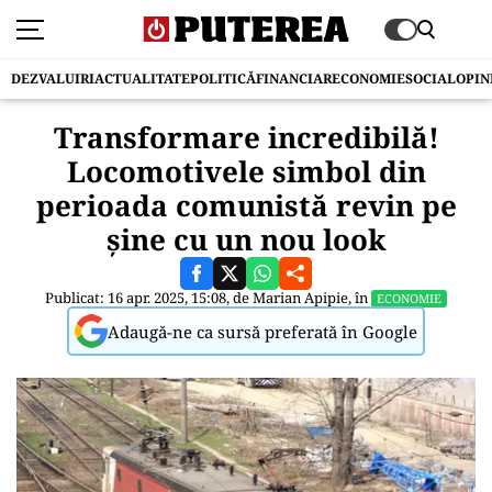
DEZVALUIRI
ACTUALITATE
POLITICĂ
FINANCIAR
ECONOMIE
SOCIAL
OPIN
Transformare incredibilă!
Locomotivele simbol din
perioada comunistă revin pe
șine cu un nou look
Publicat: 16 apr. 2025, 15:08, de
Marian Apipie
, în
ECONOMIE
Adaugă-ne ca sursă preferată în Google