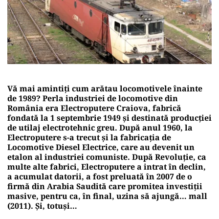
Vă mai amintiți cum arătau locomotivele înainte
de 1989? Perla industriei de locomotive din
România era Electroputere Craiova, fabrică
fondată la 1 septembrie 1949 și destinată producției
de utilaj electrotehnic greu. După anul 1960, la
Electroputere s-a trecut și la fabricația de
Locomotive Diesel Electrice, care au devenit un
etalon al industriei comuniste. După Revoluție, ca
multe alte fabrici, Electroputere a intrat în declin,
a acumulat datorii, a fost preluată în 2007 de o
firmă din Arabia Saudită care promitea investiții
masive, pentru ca, în final, uzina să ajungă… mall
(2011). Și, totuși…