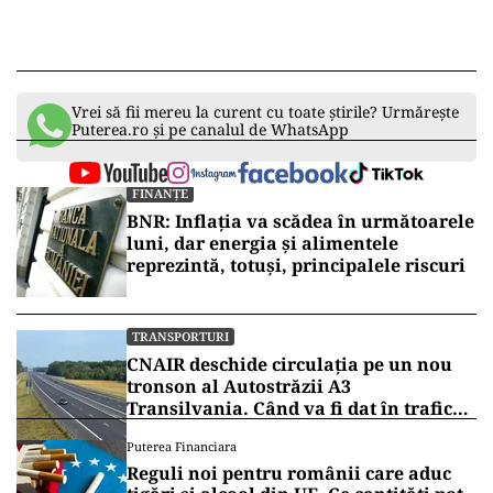
Vrei să fii mereu la curent cu toate știrile? Urmărește
Puterea.ro și pe canalul de WhatsApp
FINANȚE
BNR: Inflația va scădea în următoarele
luni, dar energia și alimentele
reprezintă, totuși, principalele riscuri
TRANSPORTURI
CNAIR deschide circulația pe un nou
tronson al Autostrăzii A3
Transilvania. Când va fi dat în trafic
lotul Zimbor – Poarta Sălajului
Puterea Financiara
Reguli noi pentru românii care aduc