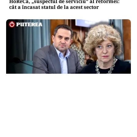
HoReCa, „suspectul de serviciu” al reformei:
cât a încasat statul de la acest sector
POLITICĂ
Scandalul de la Portul Constanța: Ciprian
Șerban o acuză pe Oana Gheorghiu că nu
cunoaște legea companiilor de stat