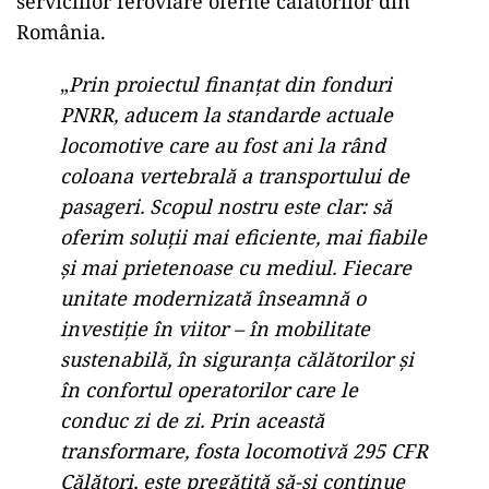
serviciilor feroviare oferite călătorilor din
România.
„
Prin proiectul finanțat din fonduri
PNRR, aducem la standarde actuale
locomotive care au fost ani la rând
coloana vertebrală a transportului de
pasageri. Scopul nostru este clar: să
oferim soluții mai eficiente, mai fiabile
și mai prietenoase cu mediul. Fiecare
unitate modernizată înseamnă o
investiție în viitor – în mobilitate
sustenabilă, în siguranța călătorilor și
în confortul operatorilor care le
conduc zi de zi. Prin această
transformare, fosta locomotivă 295 CFR
Călători, este pregătită să-și continue