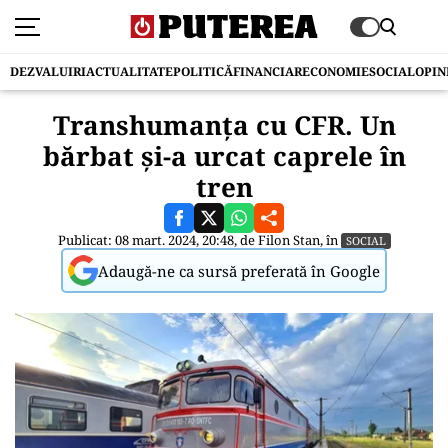
DEZVALUIRI
ACTUALITATE
POLITICĂ
FINANCIAR
ECONOMIE
SOCIAL
OPIN
Transhumanța cu CFR. Un
bărbat și-a urcat caprele în
tren
Publicat: 08 mart. 2024, 20:48, de
Filon Stan
, în
SOCIAL
Adaugă-ne ca sursă preferată în Google