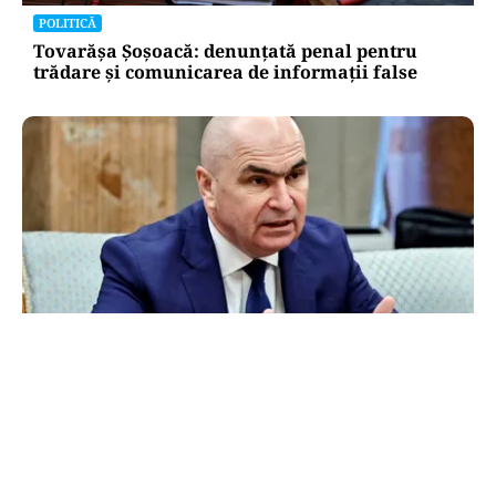
POLITICĂ
Tovarășa Șoșoacă: denunțată penal pentru
trădare și comunicarea de informații false
POLITICĂ
Bolojan acuză PSD și AUR. PNL vrea premier
tehnocrat: „Au lăsat România în faza finală de
absorbţie a PNRR”