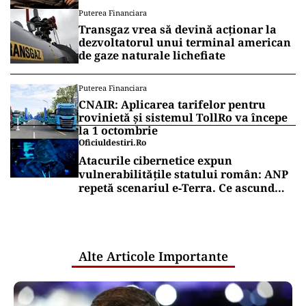
Puterea Financiara
Transgaz vrea să devină acționar la
dezvoltatorul unui terminal american
de gaze naturale lichefiate
Puterea Financiara
CNAIR: Aplicarea tarifelor pentru
rovinietă și sistemul TollRo va începe
la 1 octombrie
Oficiuldestiri.ro
Atacurile cibernetice expun
vulnerabilitățile statului român: ANP
repetă scenariul e‑Terra. Ce ascund
comunicările oficiale și cine răspunde
pentru mentenanța IT a instituțiilor
publice
Alte Articole Importante