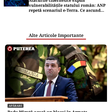
Atacurile cibernetice expun
vulnerabilitățile statului român: ANP
repetă scenariul e‑Terra. Ce ascund
comunicările oficiale și cine răspunde
pentru mentenanța IT a instituțiilor
publice
Alte Articole Importante
APĂRARE