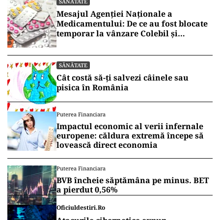
SĂNĂTATE
Mesajul Agenției Naționale a
Medicamentului: De ce au fost blocate
temporar la vânzare Colebil și
Panzcebil
SĂNĂTATE
Cât costă să-ți salvezi câinele sau
pisica în România
Puterea Financiara
Impactul economic al verii infernale
europene: căldura extremă începe să
lovească direct economia
Puterea Financiara
BVB încheie săptămâna pe minus. BET
a pierdut 0,56%
Oficiuldestiri.ro