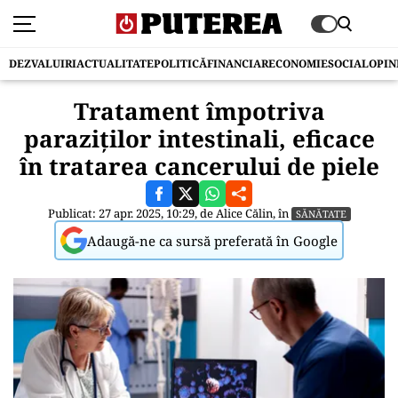
DEZVALUIRI
ACTUALITATE
POLITICĂ
FINANCIAR
ECONOMIE
SOCIAL
OPIN
Tratament împotriva
paraziților intestinali, eficace
în tratarea cancerului de piele
Publicat: 27 apr. 2025, 10:29, de
Alice Călin
, în
SĂNĂTATE
Adaugă-ne ca sursă preferată în Google