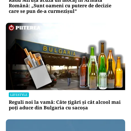
Radu Miruță acuză un blocaj în Armata
Română: „Sunt oameni cu putere de decizie
care se pun de-a curmezișul”
LIFESTYLE
Reguli noi la vamă: Câte țigări și cât alcool mai
poți aduce din Bulgaria cu sacoșa