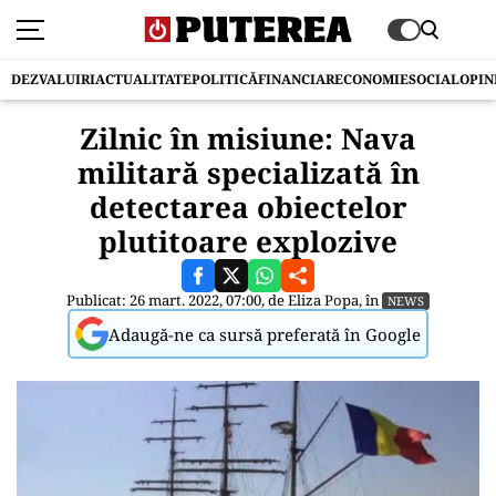
DEZVALUIRI
ACTUALITATE
POLITICĂ
FINANCIAR
ECONOMIE
SOCIAL
OPIN
Zilnic în misiune: Nava
militară specializată în
detectarea obiectelor
plutitoare explozive
Publicat: 26 mart. 2022, 07:00, de
Eliza Popa
, în
NEWS
Adaugă-ne ca sursă preferată în Google