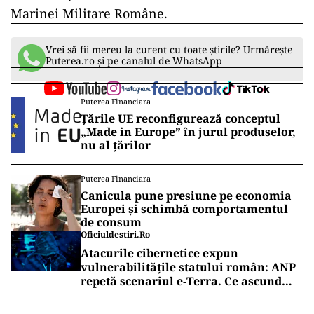
Marinei Militare Române.
Vrei să fii mereu la curent cu toate știrile? Urmărește
Puterea.ro și pe canalul de WhatsApp
Puterea Financiara
Țările UE reconfigurează conceptul
„Made in Europe” în jurul produselor,
nu al țărilor
Puterea Financiara
Canicula pune presiune pe economia
Europei și schimbă comportamentul
de consum
Oficiuldestiri.ro
Atacurile cibernetice expun
vulnerabilitățile statului român: ANP
repetă scenariul e‑Terra. Ce ascund
comunicările oficiale și cine răspunde
pentru mentenanța IT a instituțiilor