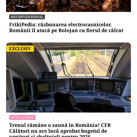
NECONVENTIONAL
FrikiPedia: răzbunarea electrocasnicelor.
Românii îl atacă pe Bolojan cu fierul de călcat
EXCLUSIV
EXCLUSIV
ACTUALITATE
Trenul rămâne o saună în România! CFR
Călători nu are încă aprobat bugetul de
venituri și cheltuieli pentru 2026