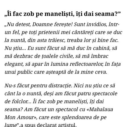
„Îi fac zob pe maneliști, îți dai seama?”
„
Nu detest, Doamne ferește! Sunt invidios, într-
un fel, pe toți prietenii mei cântăreți care se duc
la nuntă, din asta trăiesc, treaba lor și bine fac.
Nu știu… Eu sunt făcut să mă duc în cabină, să
mă dezbrac de țoalele civile, să mă îmbrac
elegant, să apar în lumina reflectoarelor, în fața
unui public care așteaptă de la mine ceva.
Nu-s făcut pentru distracție. Nici nu știu ce să
cânt la o nuntă, deși am făcut patru spectacole
de folclor… Îi fac zob pe maneliști, îți dai
seama? Am făcut un spectacol cu «Mahalaua
Mon Amour», care este splendoarea de pe
lume
”,a spus declarat artistul.