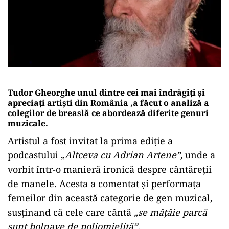
Tudor Gheorghe unul dintre cei mai îndrăgiți și
apreciați artiști din România ,a făcut o analiză a
colegilor de breaslă ce abordează diferite genuri
muzicale.
Artistul a fost invitat la prima ediție a
podcastului „
Altceva cu Adrian Artene”,
unde a
vorbit într-o manieră ironică despre cântăreții
de manele. Acesta a comentat și performața
femeilor din această categorie de gen muzical,
susținand că cele care cântă
„se mâțâie parcă
sunt bolnave de poliomielită”.