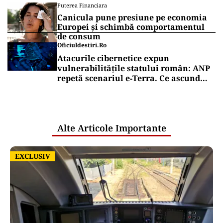
Puterea Financiara
Canicula pune presiune pe economia
Europei și schimbă comportamentul
de consum
Oficiuldestiri.ro
Atacurile cibernetice expun
vulnerabilitățile statului român: ANP
repetă scenariul e‑Terra. Ce ascund
comunicările oficiale și cine răspunde
pentru mentenanța IT a instituțiilor
publice
Alte Articole Importante
EXCLUSIV
EXCLUSIV