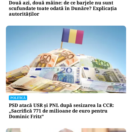
Două azi, două mâine: de ce barjele nu sunt
scufundate toate odată în Dunăre? Explicația
autorităților
POLITICĂ
PSD atacă USR și PNL după sesizarea la CCR:
„Sacrifică 771 de milioane de euro pentru
Dominic Fritz”