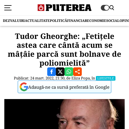
DEZVALUIRI
ACTUALITATE
POLITICĂ
FINANCIAR
ECONOMIE
SOCIAL
OPIN
Tudor Gheorghe: „Fetițele
astea care cântă acum se
mâțâie parcă sunt bolnave de
poliomielită”
Publicat: 24 mart. 2022, 21:30, de
Eliza Popa
, în
LIFESTYLE
Adaugă-ne ca sursă preferată în Google