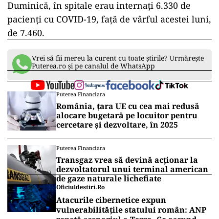
Duminică, în spitale erau internaţi 6.330 de
pacienţi cu COVID-19, faţă de vârful acestei luni,
de 7.460.
Vrei să fii mereu la curent cu toate știrile? Urmărește
Puterea.ro și pe canalul de WhatsApp
Puterea Financiara
România, țara UE cu cea mai redusă
alocare bugetară pe locuitor pentru
cercetare și dezvoltare, în 2025
Puterea Financiara
Transgaz vrea să devină acționar la
dezvoltatorul unui terminal american
de gaze naturale lichefiate
Oficiuldestiri.ro
Atacurile cibernetice expun
vulnerabilitățile statului român: ANP