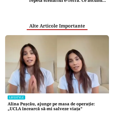
repetă scenariul e‑Terra. Ce ascund
comunicările oficiale și cine răspunde
pentru mentenanța IT a instituțiilor
publice
Alte Articole Importante
LIFESTYLE
Alina Pușcău, ajunge pe masa de operație:
„UCLA încearcă să-mi salveze viața”