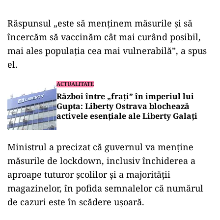
Răspunsul „este să menţinem măsurile şi să
încercăm să vaccinăm cât mai curând posibil,
mai ales populaţia cea mai vulnerabilă”, a spus
el.
ACTUALITATE
Război între „frați” în imperiul lui
Gupta: Liberty Ostrava blochează
activele esențiale ale Liberty Galați
Ministrul a precizat că guvernul va menţine
măsurile de lockdown, inclusiv închiderea a
aproape tuturor şcolilor şi a majorităţii
magazinelor, în pofida semnalelor că numărul
de cazuri este în scădere uşoară.