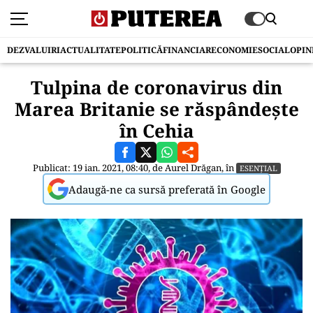
DEZVALUIRI
ACTUALITATE
POLITICĂ
FINANCIAR
ECONOMIE
SOCIAL
OPIN
Tulpina de coronavirus din
Marea Britanie se răspândește
în Cehia
Publicat: 19 ian. 2021, 08:40, de
Aurel Drăgan
, în
ESENȚIAL
Adaugă-ne ca sursă preferată în Google