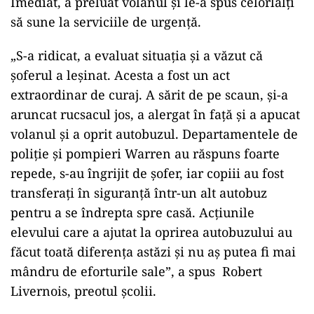
Imediat, a preluat volanul și le-a spus celorlalți
să sune la serviciile de urgență.
„S-a ridicat, a evaluat situația și a văzut că
șoferul a leșinat. Acesta a fost un act
extraordinar de curaj. A sărit de pe scaun, și-a
aruncat rucsacul jos, a alergat în față și a apucat
volanul și a oprit autobuzul. Departamentele de
poliție și pompieri Warren au răspuns foarte
repede, s-au îngrijit de șofer, iar copiii au fost
transferați în siguranță într-un alt autobuz
pentru a se îndrepta spre casă. Acțiunile
elevului care a ajutat la oprirea autobuzului au
făcut toată diferența astăzi și nu aș putea fi mai
mândru de eforturile sale”, a spus Robert
Livernois, preotul şcolii.