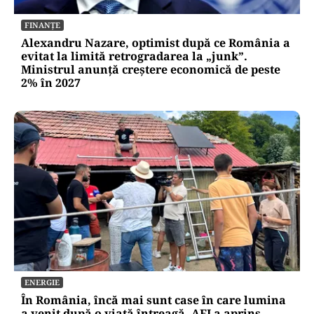
FINANȚE
Alexandru Nazare, optimist după ce România a
evitat la limită retrogradarea la „junk”.
Ministrul anunță creștere economică de peste
2% în 2027
ENERGIE
În România, încă mai sunt case în care lumina
a venit după o viață întreagă. AEI a aprins