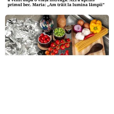
primul bec. Maria: „Am trăit la lumina lămpii”
LIFESTYLE
Alimentele care nu se pun niciodată în folie de
aluminiu. Lista recomandată de specialiștii
TOS
Politica Cookies
Protecția Datelor Personale
Despre Noi
Publicitate
Echipa