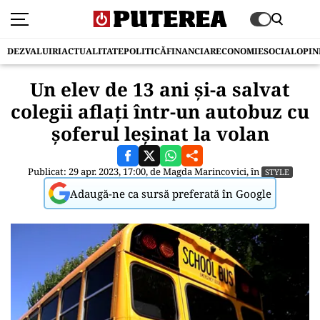
DEZVALUIRI
ACTUALITATE
POLITICĂ
FINANCIAR
ECONOMIE
SOCIAL
OPIN
Un elev de 13 ani și-a salvat
colegii aflați într-un autobuz cu
șoferul leșinat la volan
Publicat: 29 apr. 2023, 17:00, de
Magda Marincovici
, în
STYLE
Adaugă-ne ca sursă preferată în Google