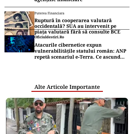
Puterea Financiara
Ruptură în cooperarea valutară
occidentală? SUA au intervenit pe
piața valutară fără să consulte BCE
Oficiuldestiri.ro
Atacurile cibernetice expun
vulnerabilitățile statului român: ANP
repetă scenariul e‑Terra. Ce ascund
comunicările oficiale și cine răspunde
pentru mentenanța IT a instituțiilor
publice
Alte Articole Importante