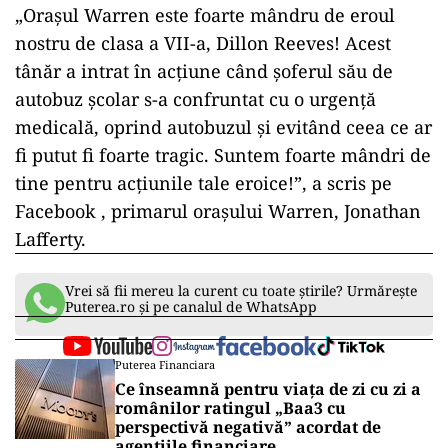
„Orașul Warren este foarte mândru de eroul
nostru de clasa a VII-a, Dillon Reeves! Acest
tânăr a intrat în acțiune când șoferul său de
autobuz școlar s-a confruntat cu o urgență
medicală, oprind autobuzul și evitând ceea ce ar
fi putut fi foarte tragic. Suntem foarte mândri de
tine pentru acțiunile tale eroice!”, a scris pe
Facebook , primarul orașului Warren, Jonathan
Lafferty.
Vrei să fii mereu la curent cu toate știrile? Urmărește
Puterea.ro și pe canalul de WhatsApp
Puterea Financiara
Ce înseamnă pentru viața de zi cu zi a
românilor ratingul „Baa3 cu
perspectivă negativă” acordat de
agențiile financiare