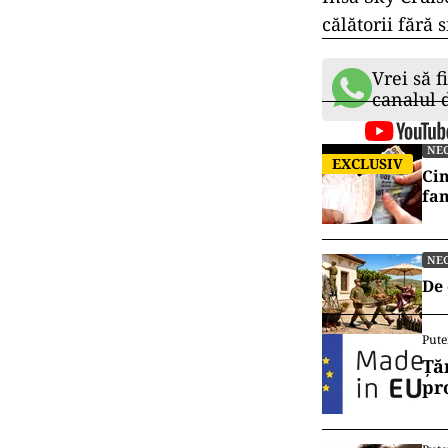
călătorii fără 
Vrei să f
canalul
NE
EXCLUSIV
Cin
fam
NE
De 
Pute
Ță
pr