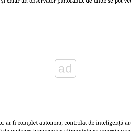
și chiar un observator panoramic de unde se pot ve
Play
r ar fi complet autonom, controlat de inteligență arti
0 de motoare hipersonice alimentate cu energie nuc