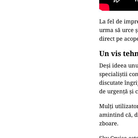
La fel de impr
urma să urce ș
direct pe acope
Un vis teh
Deși ideea unu
specialiștii c
discutate îngr
de urgență și c
Mulți utilizato
amintind că, di
zboare.
Sky Cruise este