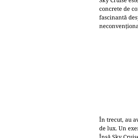
concrete de con
fascinantă desp
neconvențional
În trecut, au a
de lux. Un exe
Însă Sky Cruis