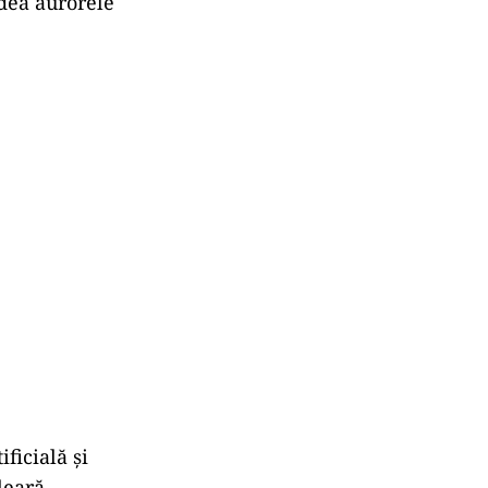
dea aurorele
ficială și
leară.