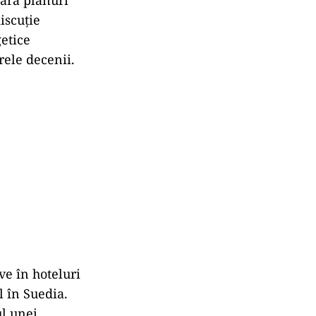
iscuție
getice
rele decenii.
ve în hoteluri
l în Suedia.
ul unei