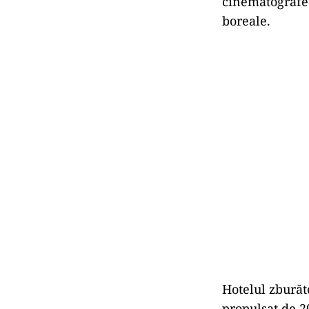
cinematografe 
boreale.
Hotelul zburăto
propulsat de 2