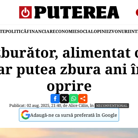
TE
POLITICĂ
FINANCIAR
ECONOMIE
SOCIAL
OPINII
ZVONURI
IN
zburător, alimentat 
ar putea zbura ani î
oprire
Publicat: 02 aug. 2025, 21:40, de
Alice Călin
, în
NECONVENTIONAL
Adaugă-ne ca sursă preferată în Google