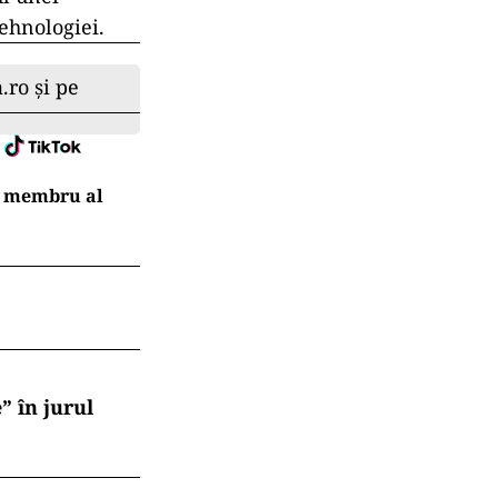
tehnologiei.
.ro și pe
ui membru al
” în jurul