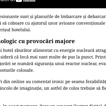
esionante sunt și planurile de îmbarcare și debarcar
i să coboare cu ajutorul unor avioane convenționale 
rișul hotelului.
nologic cu provocări majore
i hotel zburător alimentat cu energie nucleară atrag
onsideră că încă mai sunt multe de pus la punct. Prin
ijorări se numără siguranța unui reactor nuclear, ev
osturile colosale.
ri din online au comentat ironic pe seama fezabilităț
ncolo de imaginație, un astfel de colos trebuie să fie
, în acest moment, doar un concept ilustrat digital, 