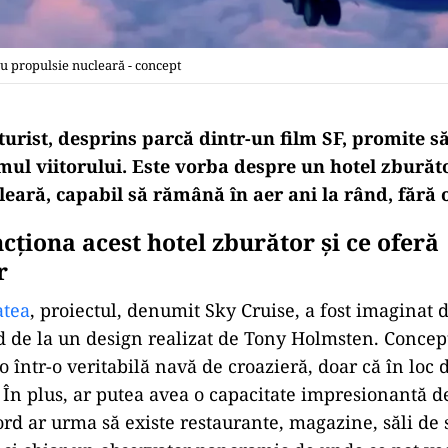
cu propulsie nucleară - concept
turist, desprins parcă dintr-un film SF, promite 
mul viitorului. Este vorba despre un hotel zburăt
eară, capabil să rămână în aer ani la rând, fără 
cționa acest hotel zburător și ce oferă
r
atea
, proiectul, denumit Sky Cruise, a fost imaginat
d de la un design realizat de Tony Holmsten. Concep
 într-o veritabilă navă de croazieră, doar că în loc 
. În plus, ar putea avea o capacitate impresionantă d
ord ar urma să existe restaurante, magazine, săli de 