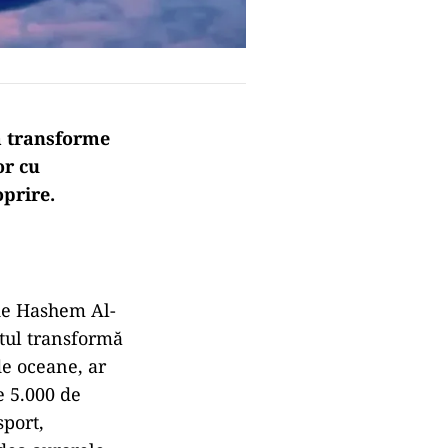
să transforme
or cu
oprire.
 de Hashem Al-
tul transformă
de oceane, ar
e 5.000 de
sport,