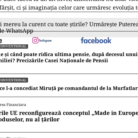
sfârșit, ci și imaginația celor care urmăresc evoluția 
ii mereu la curent cu toate știrile? Urmărește Puterea
 de WhatsApp
CONVENTIONAL
e și când poate ridica ultima pensie, după decesul un
iliei? Precizările Casei Naționale de Pensii
CONVENTIONAL
ce l-a concediat Miruță pe comandantul de la Murfatlar
rea Financiara
rile UE reconfigurează conceptul „Made in Europe
oduselor, nu al țărilor