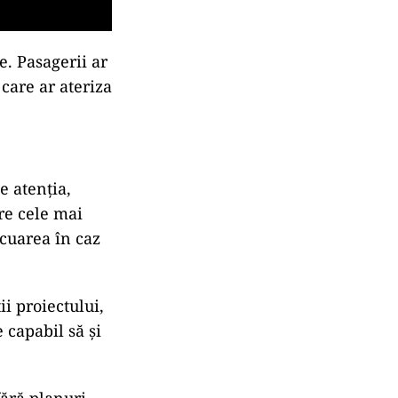
e. Pasagerii ar
care ar ateriza
e atenția,
tre cele mai
acuarea în caz
ii proiectului,
 capabil să și
fără planuri