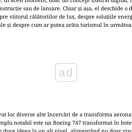
strucție sau de lansare. Chiar și așa, el deschide o d
re viitorul călătoriilor de lux, despre soluțiile ener
e și despre cum ar putea arăta turismul în următoa
ad
vut loc diverse alte încercări de a transforma aerona
mplu notabil este un Boeing 747 transformat în hote
e duce ideea la un alt nivel, alimentând nu doar vis