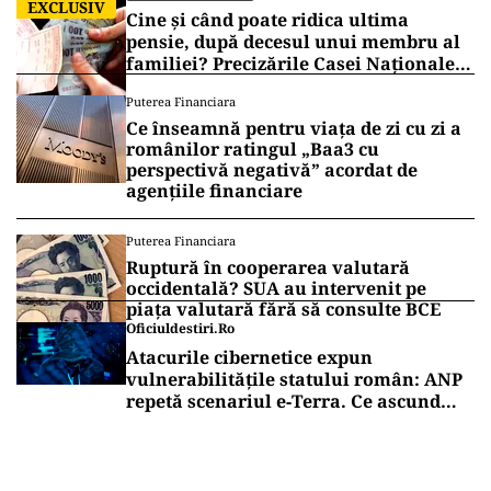
EXCLUSIV
Cine și când poate ridica ultima
pensie, după decesul unui membru al
familiei? Precizările Casei Naționale
de Pensii
Puterea Financiara
Ce înseamnă pentru viața de zi cu zi a
românilor ratingul „Baa3 cu
perspectivă negativă” acordat de
agențiile financiare
Puterea Financiara
Ruptură în cooperarea valutară
occidentală? SUA au intervenit pe
piața valutară fără să consulte BCE
Oficiuldestiri.ro
Atacurile cibernetice expun
vulnerabilitățile statului român: ANP
repetă scenariul e‑Terra. Ce ascund
comunicările oficiale și cine răspunde
pentru mentenanța IT a instituțiilor
publice