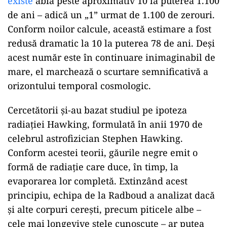
existe
abia peste aproximativ 10 la puterea 1.100
de ani – adică un „1” urmat de 1.100 de zerouri.
Conform noilor calcule, această estimare a fost
redusă dramatic la 10 la puterea 78 de ani. Deși
acest număr este în continuare inimaginabil de
mare, el marchează o scurtare semnificativă a
orizontului temporal cosmologic.
Cercetătorii și-au bazat studiul pe ipoteza
radiației Hawking, formulată în anii 1970 de
celebrul astrofizician Stephen Hawking.
Conform acestei teorii, găurile negre emit o
formă de radiație care duce, în timp, la
evaporarea lor completă. Extinzând acest
principiu, echipa de la Radboud a analizat dacă
și alte corpuri cerești, precum piticele albe –
cele mai longevive stele cunoscute – ar putea