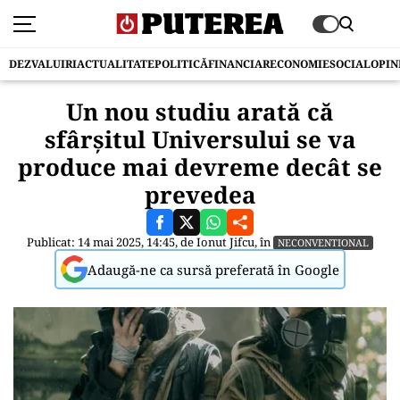
DEZVALUIRI
ACTUALITATE
POLITICĂ
FINANCIAR
ECONOMIE
SOCIAL
OPIN
Un nou studiu arată că
sfârşitul Universului se va
produce mai devreme decât se
prevedea
Publicat: 14 mai 2025, 14:45, de
Ionut Jifcu
, în
NECONVENTIONAL
Adaugă-ne ca sursă preferată în Google