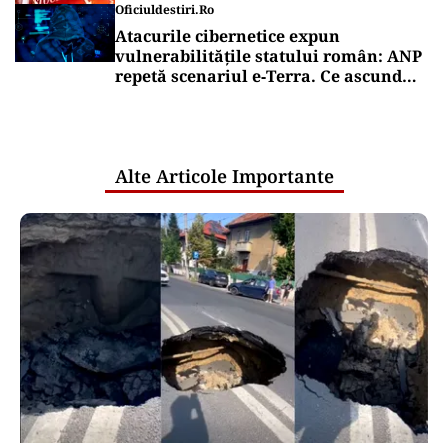
Oficiuldestiri.ro
Atacurile cibernetice expun
vulnerabilitățile statului român: ANP
repetă scenariul e‑Terra. Ce ascund
comunicările oficiale și cine răspunde
pentru mentenanța IT a instituțiilor
publice
Alte Articole Importante