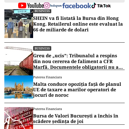
BUSINESS
SHEIN va fi listată la Bursa din Hong
Kong. Retailerul online este evaluat la
66 de miliarde de dolari
BUSINESS
Greu de „ucis”: Tribunalul a respins
din nou cererea de faliment a CFR
Marfă. Documentele obligatorii nu au
fost depuse
Puterea Financiara
Malta conduce opoziția față de planul
UE de taxare a marilor operatori de
jocuri de noroc
Puterea Financiara
Bursa de Valori București a închis în
scădere ședința de joi