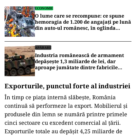
ECONOMIE
O lume care se recompune: ce spune
hemoragia de 1.200 de angajați pe lună
din auto-ul românesc, în oglinda
decuplării americane de China
APĂRARE
Industria românească de armament
depășește 1,3 miliarde de lei, dar
aproape jumătate dintre fabricile
Romarm rămân pe pierdere
Exporturile, punctul forte al industriei
În timp ce piața internă slăbește, România
continuă să performeze la export. Mobilierul și
produsele din lemn se numără printre primele
cinci sectoare cu excedent comercial al țării.
Exporturile totale au depășit 4,25 miliarde de