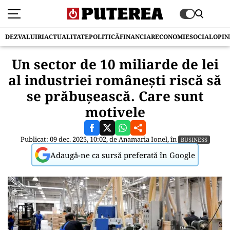
DEZVALUIRI
ACTUALITATE
POLITICĂ
FINANCIAR
ECONOMIE
SOCIAL
OPIN
Un sector de 10 miliarde de lei
al industriei româneşti riscă să
se prăbușească. Care sunt
motivele
Publicat: 09 dec. 2025, 10:02, de
Anamaria Ionel
, în
BUSINESS
Adaugă-ne ca sursă preferată în Google