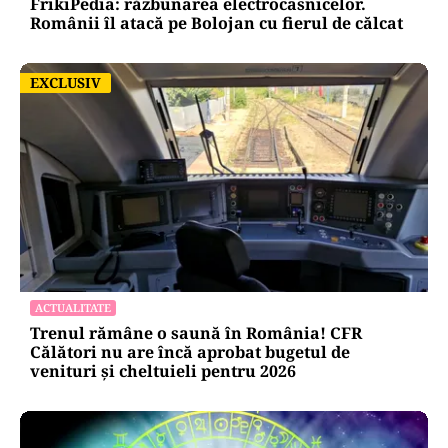
FrikiPedia: răzbunarea electrocasnicelor.
Românii îl atacă pe Bolojan cu fierul de călcat
EXCLUSIV
EXCLUSIV
ACTUALITATE
Trenul rămâne o saună în România! CFR
Călători nu are încă aprobat bugetul de
venituri și cheltuieli pentru 2026