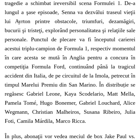
tragedie a schimbat ireversibil scena Formulei 1. De-a
lungul a şase episoade, Senna va dezvălui traseul vieţii
lui Ayrton printre obstacole, triumfuri, dezamăgiri,
bucurii şi tristeţi, explorând personalitatea şi relaţiile sale
personale. Punctul de plecare va fi începutul carierei
acestui triplu-campion de Formula 1, respectiv momentul
în care acesta se mută în Anglia pentru a concura în
competiţia Formula Ford, continuând până la tragicul
accident din Italia, de pe circuitul de la Imola, petrecut în
timpul Marelui Premiu din San Marino. În distribuție se
regăsesc Gabriel Leone, Kaya Scodelario, Matt Mella,
Pamela Tomé, Hugo Bonemer, Gabriel Louchard, Alice
Wegmann, Christian Malheiros, Susana Ribeiro, Julia
Foti, Camila Márdila, Marco Ricca.
În plus, abonaţii vor vedea meciul de box Jake Paul vs.