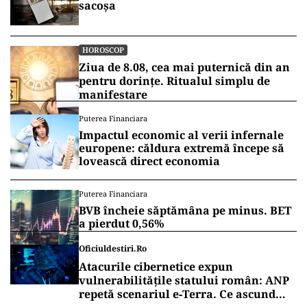
sacoșa
HOROSCOP
Ziua de 8.08, cea mai puternică din an
pentru dorințe. Ritualul simplu de
manifestare
Puterea Financiara
Impactul economic al verii infernale
europene: căldura extremă începe să
lovească direct economia
Puterea Financiara
BVB încheie săptămâna pe minus. BET
a pierdut 0,56%
Oficiuldestiri.ro
Atacurile cibernetice expun
vulnerabilitățile statului român: ANP
repetă scenariul e‑Terra. Ce ascund