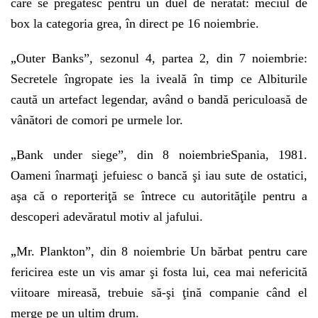
care se pregătesc pentru un duel de neratat: meciul de
box la categoria grea, în direct pe 16 noiembrie.
„
Outer Banks”, sezonul 4, partea 2, din 7 noiembrie:
Secretele îngropate ies la iveală în timp ce Albiturile
caută un artefact legendar, având o bandă periculoasă de
vânători de comori pe urmele lor.
„
Bank under siege”, din 8 noiembrieSpania, 1981.
Oameni înarmaţi jefuiesc o bancă şi iau sute de ostatici,
aşa că o reporteriţă se întrece cu autorităţile pentru a
descoperi adevăratul motiv al jafului.
„
Mr. Plankton”, din 8 noiembrie Un bărbat pentru care
fericirea este un vis amar şi fosta lui, cea mai nefericită
viitoare mireasă, trebuie să-şi ţină companie când el
merge pe un ultim drum.