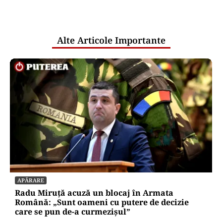
comunicările oficiale și cine răspunde
pentru mentenanța IT a instituțiilor
publice
Alte Articole Importante
APĂRARE
Radu Miruță acuză un blocaj în Armata
Română: „Sunt oameni cu putere de decizie
care se pun de-a curmezișul”