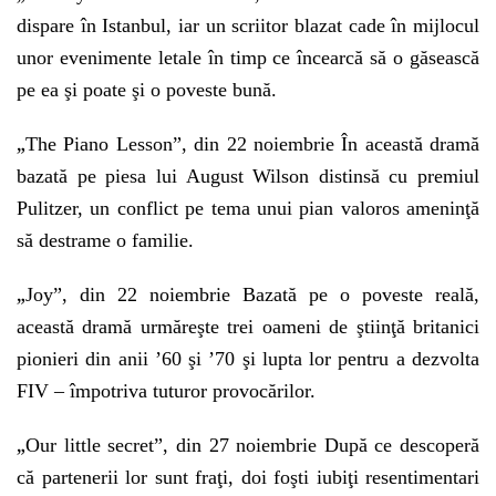
dispare în Istanbul, iar un scriitor blazat cade în mijlocul
unor evenimente letale în timp ce încearcă să o găsească
pe ea şi poate şi o poveste bună.
„
The Piano Lesson”, din 22 noiembrie În această dramă
bazată pe piesa lui August Wilson distinsă cu premiul
Pulitzer, un conflict pe tema unui pian valoros ameninţă
să destrame o familie.
„
Joy”, din 22 noiembrie Bazată pe o poveste reală,
această dramă urmăreşte trei oameni de ştiinţă britanici
pionieri din anii ’60 şi ’70 şi lupta lor pentru a dezvolta
FIV – împotriva tuturor provocărilor.
„
Our little secret”, din 27 noiembrie După ce descoperă
că partenerii lor sunt fraţi, doi foşti iubiţi resentimentari