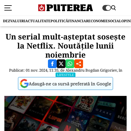
DEZVALUIRI
ACTUALITATE
POLITICĂ
FINANCIAR
ECONOMIE
SOCIAL
OPIN
Un serial mult-așteptat sosește
la Netflix. Noutățile lunii
noiembrie
Publicat: 01 nov. 2024, 11:35, de
Alexandru Bogdan Grigoriev
, în
LIFESTYLE
Adaugă-ne ca sursă preferată în Google