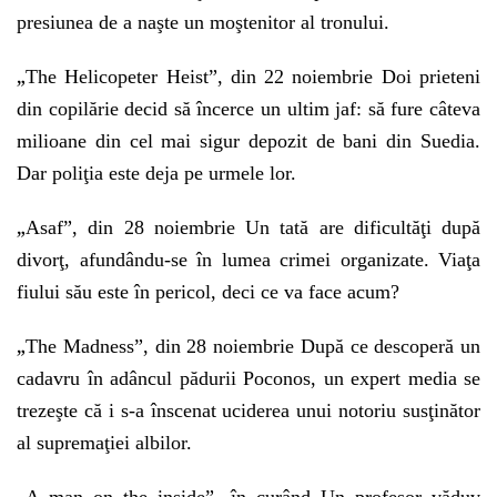
presiunea de a naşte un moştenitor al tronului.
„
The Helicopeter Heist”, din 22 noiembrie Doi prieteni
din copilărie decid să încerce un ultim jaf: să fure câteva
milioane din cel mai sigur depozit de bani din Suedia.
Dar poliţia este deja pe urmele lor.
„
Asaf”, din 28 noiembrie Un tată are dificultăţi după
divorţ, afundându-se în lumea crimei organizate. Viaţa
fiului său este în pericol, deci ce va face acum?
„
The Madness”, din 28 noiembrie După ce descoperă un
cadavru în adâncul pădurii Poconos, un expert media se
trezeşte că i s-a înscenat uciderea unui notoriu susţinător
al supremaţiei albilor.
„