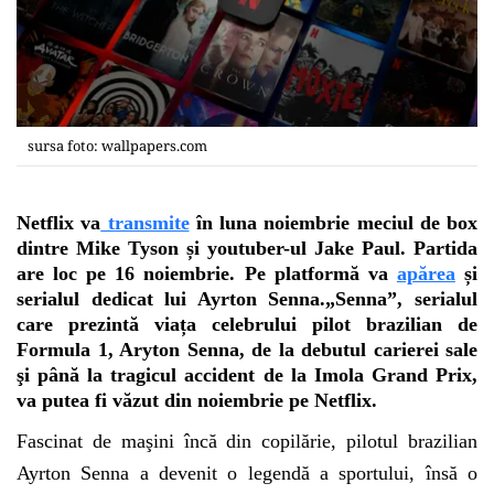
sursa foto: wallpapers.com
Netflix va
transmite
în luna noiembrie meciul de box
dintre Mike Tyson și youtuber-ul Jake Paul. Partida
are loc pe 16 noiembrie. Pe platformă va
apărea
și
serialul dedicat lui Ayrton Senna.„Senna”, serialul
care prezintă viața celebrului pilot brazilian de
Formula 1, Aryton Senna, de la debutul carierei sale
şi până la tragicul accident de la Imola Grand Prix,
va putea fi văzut din noiembrie pe Netflix.
Fascinat de maşini încă din copilărie, pilotul brazilian
Ayrton Senna a devenit o legendă a sportului, însă o