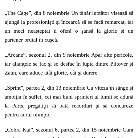
„
The Cage”, din 8 noiembrie Un tânăr luptător visează să
ajungă la profesionişti şi încearcă să se facă remarcat, iar
un meci neaşteptat îi oferă o şansă la glorie şi un
partener brutal în cuşcă.
„
Arcane”, sezonul 2, din 9 noiembrie Apar alte pericole,
iar alianţele se fac şi se desfac în lupta dintre Piltover şi
Zaun, care aduce atât glorie, cât şi durere.
„
Sprint”, partea 2, din 13 noiembrie Cu viteza în sânge şi
ambiţia în suflet, cei mai buni sprinteri ai lumii se adună
la Paris, pregătiţii să bată recorduri şi să concureze
pentru aurul olimpic.
„
Cobra Kai”, sezonul 6, partea 2, din 15 noiembrie Cum