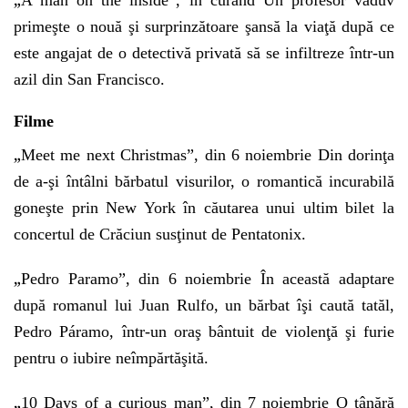
A man on the inside”, în curând Un profesor văduv
primeşte o nouă şi surprinzătoare şansă la viaţă după ce
este angajat de o detectivă privată să se infiltreze într-un
azil din San Francisco.
Filme
„
Meet me next Christmas”, din 6 noiembrie Din dorinţa
de a-şi întâlni bărbatul visurilor, o romantică incurabilă
goneşte prin New York în căutarea unui ultim bilet la
concertul de Crăciun susţinut de Pentatonix.
„
Pedro Paramo”, din 6 noiembrie În această adaptare
după romanul lui Juan Rulfo, un bărbat îşi caută tatăl,
Pedro Páramo, într-un oraş bântuit de violenţă şi furie
pentru o iubire neîmpărtăşită.
„
10 Days of a curious man”, din 7 noiembrie O tânără