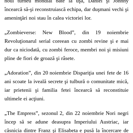
noul turneu mondial bate la uşă, Daniel şi Johnny
încearcă să-şi reconstruiască echipa, dar duşmani vechi şi
ameninţări noi stau în calea victoriei lor.
„
Zombieverse: New Blood”, din 19 noiembrie
Revoluţionarul serial coreean cu zombi revine şi e mai
dur ca niciodată, cu zombi feroce, membri noi şi misiuni
pline de fiori de groază şi râsete.
„
Adoration”, din 20 noiembrie Dispariţia unei fete de 16
ani scoate la iveală secrete şi tulbură o comunitate mică,
iar prietenii şi familia fetei încearcă să reconstituie
ultimele ei acţiuni.
„
The Empress”, sezonul 2, din 22 noiembrie Nori negri
încep să se adune deasupra Imperiului Austriac, iar
căsnicia dintre Franz şi Elisabeta e pusă la încercare de