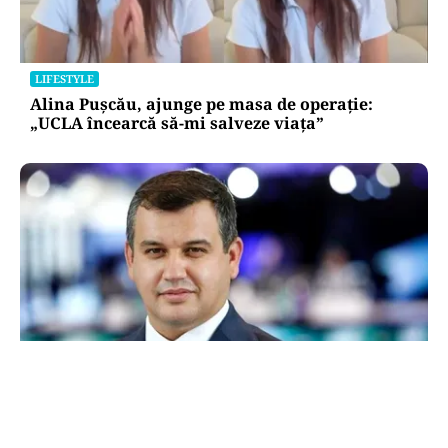
LIFESTYLE
Alina Pușcău, ajunge pe masa de operație:
„UCLA încearcă să-mi salveze viața”
POLITICĂ
Eugen Tomac cere comasarea a peste 1.500 de