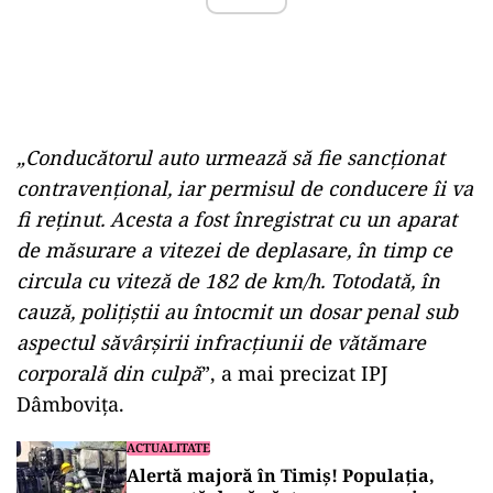
„Conducătorul auto urmează să fie sancţionat
contravenţional, iar permisul de conducere îi va
fi reţinut. Acesta a fost înregistrat cu un aparat
de măsurare a vitezei de deplasare, în timp ce
circula cu viteză de 182 de km/h. Totodată, în
cauză, poliţiştii au întocmit un dosar penal sub
aspectul săvârşirii infracţiunii de vătămare
corporală din culpă
”, a mai precizat IPJ
Dâmboviţa.
ACTUALITATE
Alertă majoră în Timiș! Populația,