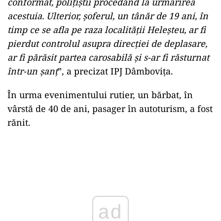
conformat, poliţiştii procedând la urmărirea
acestuia. Ulterior, şoferul, un tânăr de 19 ani, în
timp ce se afla pe raza localităţii Heleşteu, ar fi
pierdut controlul asupra direcţiei de deplasare,
ar fi părăsit partea carosabilă şi s-ar fi răsturnat
într-un şanţ
”, a precizat IPJ Dâmboviţa.
În urma evenimentului rutier, un bărbat, în
vârstă de 40 de ani, pasager în autoturism, a fost
rănit.
Play