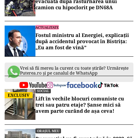
evacuată după răsturnarea unui
camion cu hipoclorit pe DN68A
ACTUALITATE
Fostul ministru al Energiei, explicații
după accidentul provocat în Bistrița:
„Eu am fost de vină”
Vrei să fii mereu la curent cu toate știrile? Urmărește
Puterea.ro și pe canalul de WhatsApp
SOCIAL
EXCLUSIV
Lift în vechile blocuri comuniste cu
trei sau patru etaje? Șanse mici să
avem parte curând de așa ceva!
ORAȘUL MEU