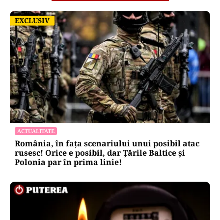
EXCLUSIV
EXCLUSIV
ACTUALITATE
România, în fața scenariului unui posibil atac
rusesc! Orice e posibil, dar Țările Baltice și
Polonia par în prima linie!