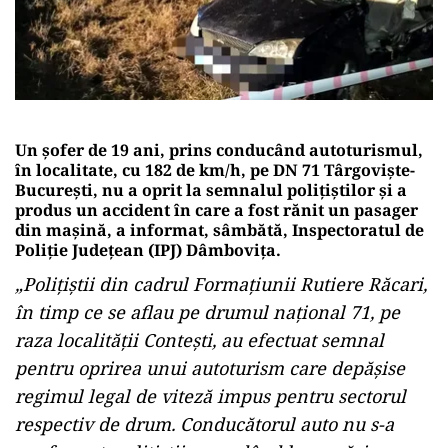
Un şofer de 19 ani, prins conducând autoturismul,
în localitate, cu 182 de km/h, pe DN 71 Târgovişte-
Bucureşti, nu a oprit la semnalul poliţiştilor şi a
produs un accident în care a fost rănit un pasager
din maşină, a informat, sâmbătă, Inspectoratul de
Poliţie Judeţean (IPJ) Dâmboviţa.
„Poliţiştii din cadrul Formaţiunii Rutiere Răcari,
în timp ce se aflau pe drumul naţional 71, pe
raza localităţii Conteşti, au efectuat semnal
pentru oprirea unui autoturism care depăşise
regimul legal de viteză impus pentru sectorul
respectiv de drum. Conducătorul auto nu s-a