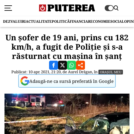
DEZVALUIRI
ACTUALITATE
POLITICĂ
FINANCIAR
ECONOMIE
SOCIAL
OPIN
Un șofer de 19 ani, prins cu 182
km/h, a fugit de Poliție și s-a
răsturnat cu mașina în șanț
Publicat: 10 apr. 2021, 21:20, de
Aurel Drăgan
, în
ORAȘUL MEU
Adaugă-ne ca sursă preferată în Google