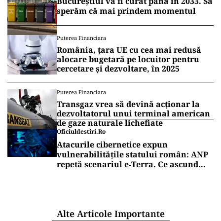
Bucureștiul va fi curat până în 2033. Să
sperăm că mai prindem momentul
Puterea Financiara
România, țara UE cu cea mai redusă
alocare bugetară pe locuitor pentru
cercetare și dezvoltare, în 2025
Puterea Financiara
Transgaz vrea să devină acționar la
dezvoltatorul unui terminal american
de gaze naturale lichefiate
Oficiuldestiri.ro
Atacurile cibernetice expun
vulnerabilitățile statului român: ANP
repetă scenariul e‑Terra. Ce ascund
comunicările oficiale și cine răspunde
pentru mentenanța IT a instituțiilor
publice
Alte Articole Importante