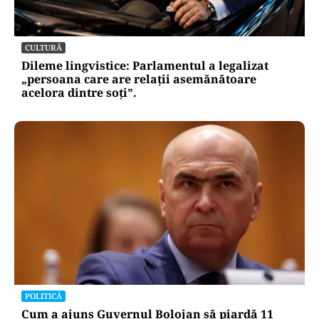
CULTURĂ
Dileme lingvistice: Parlamentul a legalizat
„persoana care are relații asemănătoare
acelora dintre soți”.
POLITICĂ
Cum a ajuns Guvernul Bolojan să piardă 11