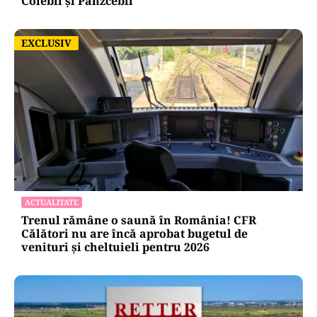
Colebil și Panzcebil
EXCLUSIV
EXCLUSIV
ACTUALITATE
Trenul rămâne o saună în România! CFR
Călători nu are încă aprobat bugetul de
venituri și cheltuieli pentru 2026