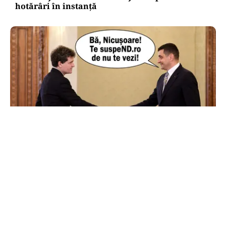
hotărâri în instanță
POLITICĂ
AUR și-a făcut site de suspendare. Deocamdată,
Nicușor Dan poate dormi liniștit
TOS
Politica Cookies
Protecția Datelor Personale
Despre Noi
Publicitate
Echipa