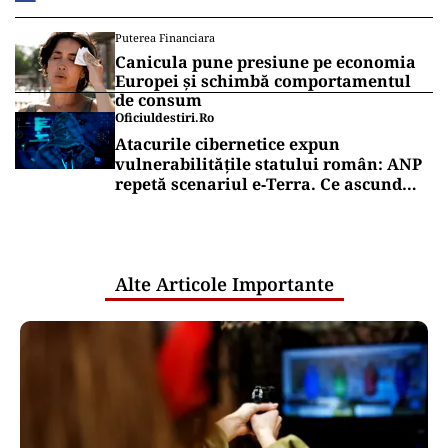
Puterea Financiara
Canicula pune presiune pe economia
Europei și schimbă comportamentul
de consum
Oficiuldestiri.ro
Atacurile cibernetice expun
vulnerabilitățile statului român: ANP
repetă scenariul e‑Terra. Ce ascund
comunicările oficiale și cine răspunde
pentru mentenanța IT a instituțiilor
publice
Alte Articole Importante