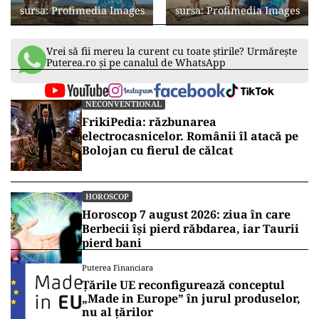
sursa: Profimedia Images
sursa: Profimedia Images
Vrei să fii mereu la curent cu toate știrile? Urmărește
Puterea.ro și pe canalul de WhatsApp
NECONVENTIONAL
FrikiPedia: răzbunarea
electrocasnicelor. Românii îl atacă pe
Bolojan cu fierul de călcat
HOROSCOP
Horoscop 7 august 2026: ziua în care
Berbecii își pierd răbdarea, iar Taurii
pierd bani
Puterea Financiara
Țările UE reconfigurează conceptul
„Made in Europe” în jurul produselor,
nu al țărilor