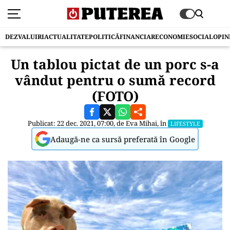
DEZVALUIRI
ACTUALITATE
POLITICĂ
FINANCIAR
ECONOMIE
SOCIAL
OPIN
Un tablou pictat de un porc s-a
vândut pentru o sumă record
(FOTO)
Publicat: 22 dec. 2021, 07:00, de
Eva Mihai
, în
LIFESTYLE
Adaugă-ne ca sursă preferată în Google