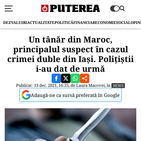
DEZVALUIRI
ACTUALITATE
POLITICĂ
FINANCIAR
ECONOMIE
SOCIAL
OPIN
Un tânăr din Maroc,
principalul suspect în cazul
crimei duble din Iași. Polițiștii
i-au dat de urmă
Publicat: 13 dec. 2021, 16:25, de
Laura Macovei
, în
NEWS
Adaugă-ne ca sursă preferată în Google