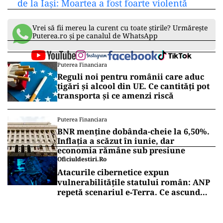
de la Iași: Moartea a fost foarte violentă
Vrei să fii mereu la curent cu toate știrile? Urmărește
Puterea.ro și pe canalul de WhatsApp
Puterea Financiara
Reguli noi pentru românii care aduc
țigări și alcool din UE. Ce cantități pot
transporta și ce amenzi riscă
Puterea Financiara
BNR menține dobânda-cheie la 6,50%.
Inflația a scăzut în iunie, dar
economia rămâne sub presiune
Oficiuldestiri.ro
Atacurile cibernetice expun
vulnerabilitățile statului român: ANP
repetă scenariul e‑Terra. Ce ascund
comunicările oficiale și cine răspunde
pentru mentenanța IT a instituțiilor
publice