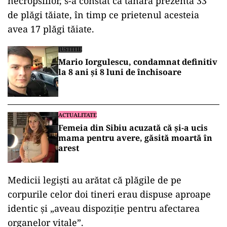
necropsiilor, s-a constat că tânăra prezenta 33
de plăgi tăiate, în timp ce prietenul acesteia
avea 17 plăgi tăiate.
JUSTITIE
Mario Iorgulescu, condamnat definitiv
la 8 ani și 8 luni de închisoare
ACTUALITATE
Femeia din Sibiu acuzată că și-a ucis
mama pentru avere, găsită moartă în
arest
Medicii legişti au arătat că plăgile de pe
corpurile celor doi tineri erau dispuse aproape
identic şi „aveau dispoziţie pentru afectarea
organelor vitale”.