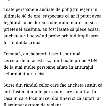
Toate persoanele audiate de poliţiştii ieşeni în
ultimele 48 de ore, suspectate că ar fi putut avea
legătură cu uciderea studentului marocan şi a
prietenei acestuia, au fost lăsate să plece acasă,
anchetatorii neavând probe privind implicarea
lor în dubla crimă.
Totodată, anchetatorii ieşeni continuă
cercetările în acest caz, fiind luate probe ADN
de la mai multe persoane aflate în anturajul
celor doi tineri ucişi.
Surse din rândul celor care fac ancheta susţin că
ar fi fost mai multe persoane care au intrat în
casa în care locuiau cei doi tineri şi că autorii ar
fi acţionat extrem de violent.