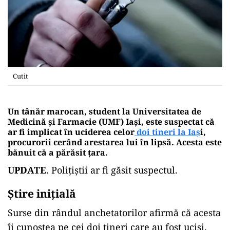
Cutit
Un tânăr marocan, student la Universitatea de
Medicină şi Farmacie (UMF) Iaşi, este suspectat că
ar fi implicat în uciderea celor
doi tineri la Iaş
i,
procurorii cerând arestarea lui în lipsă. Acesta este
bănuit că a părăsit țara.
UPDATE
. Polițiștii ar fi găsit suspectul.
Știre inițială
Surse din rândul anchetatorilor afirmă că acesta
îi cunoştea pe cei doi tineri care au fost ucişi.