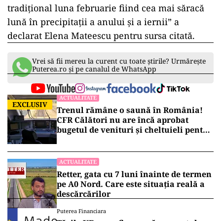
tradițional luna februarie fiind cea mai săracă
lună în precipitații a anului și a iernii” a
declarat Elena Mateescu pentru sursa citată.
Vrei să fii mereu la curent cu toate știrile? Urmărește
Puterea.ro și pe canalul de WhatsApp
ACTUALITATE
EXCLUSIV
Trenul rămâne o saună în România!
CFR Călători nu are încă aprobat
bugetul de venituri și cheltuieli pentru
2026
ACTUALITATE
Retter, gata cu 7 luni înainte de termen
pe A0 Nord. Care este situația reală a
descărcărilor
Puterea Financiara