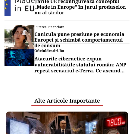
Țările UE reconfigurează conceptul
„Made in Europe” în jurul produselor,
nu al țărilor
Puterea Financiara
Canicula pune presiune pe economia
Europei și schimbă comportamentul
de consum
Oficiuldestiri.ro
Atacurile cibernetice expun
vulnerabilitățile statului român: ANP
repetă scenariul e‑Terra. Ce ascund
comunicările oficiale și cine răspunde
pentru mentenanța IT a instituțiilor
publice
Alte Articole Importante