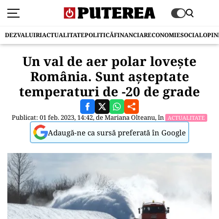
DEZVALUIRI
ACTUALITATE
POLITICĂ
FINANCIAR
ECONOMIE
SOCIAL
OPIN
Un val de aer polar lovește
România. Sunt așteptate
temperaturi de -20 de grade
Publicat: 01 feb. 2023, 14:42, de
Mariana Olteanu
, în
ACTUALITATE
Adaugă-ne ca sursă preferată în Google