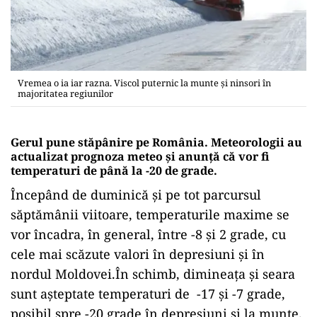
Vremea o ia iar razna. Viscol puternic la munte și ninsori în
majoritatea regiunilor
Gerul pune stăpânire pe România. Meteorologii au
actualizat prognoza meteo și anunță că vor fi
temperaturi de până la -20 de grade.
Începând de duminică și pe tot parcursul
săptămânii viitoare, temperaturile maxime se
vor încadra, în general, între -8 şi 2 grade, cu
cele mai scăzute valori în depresiuni și în
nordul Moldovei.În schimb, dimineața și seara
sunt așteptate temperaturi de -17 şi -7 grade,
posibil spre -20 grade în depresiuni și la munte.