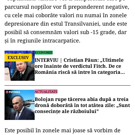
parcursul nopților vor fi preponderent negative,
cu cele mai coborâte valori nu numai în zonele
depresionare din estul Transilvaniei, unde este
posibil să consemnăm valori sub -15 grade, dar
și în regiunile intracarpatice.
ECONOMIE
EXCLUSIV
INTERVIU | Cristian Păun: „Ultimele
ore înainte de verdictul Fitch. De ce
România riscă să intre în categoria
economiilor cu risc ridicat”
ACTUALITATE
Bolojan rupe tăcerea abia după a treia
dronă doborâtă în tot atâtea zile: „Sunt
consecințe ale războiului”
Este posibil în zonele mai joase să vorbim de