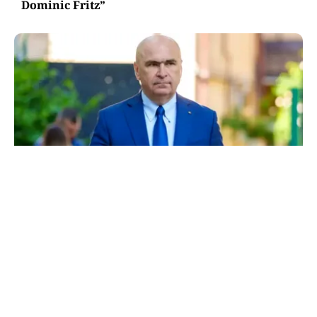
Dominic Fritz”
POLITICĂ
Bolojan, între lege și discreție: ce spune despre
declarația de avere a partenerei sale
TOS
Politica Cookies
Protecția Datelor Personale
Despre Noi
Publicitate
Echipa