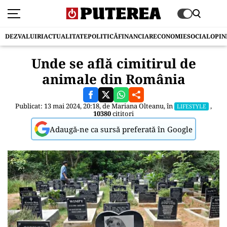
DEZVALUIRI
ACTUALITATE
POLITICĂ
FINANCIAR
ECONOMIE
SOCIAL
OPIN
Unde se află cimitirul de
animale din România
Publicat: 13 mai 2024, 20:18, de
Mariana Olteanu
, în
,
LIFESTYLE
10380
cititori
Adaugă-ne ca sursă preferată în Google