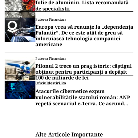
folie de aluminiu. Lista recomandată
de specialiștii
Puterea Financiara
Europa vrea să renunțe la „dependența
Palantir”. De ce este atât de greu să
înlocuiască tehnologia companiei
americane
Puterea Financiara
Pilonul 2 trece un prag istoric: câștigul
obținut pentru participanți a depășit
100 de miliarde de lei
Oficiuldestiri.ro
Atacurile cibernetice expun
vulnerabilitățile statului român: ANP
repetă scenariul e‑Terra. Ce ascund
comunicările oficiale și cine răspunde
pentru mentenanța IT a instituțiilor
publice
Alte Articole Importante