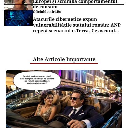
Europei și schimbă comportamentul
de consum
Oficiuldestiri.ro
Atacurile cibernetice expun
vulnerabilitățile statului român: ANP
repetă scenariul e‑Terra. Ce ascund
comunicările oficiale și cine răspunde
pentru mentenanța IT a instituțiilor
publice
Alte Articole Importante