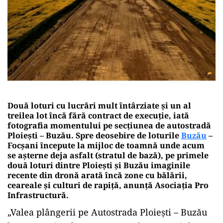
Două loturi cu lucrări mult întârziate și un al
treilea lot încă fără contract de execuție, iată
fotografia momentului pe secțiunea de autostradă
Ploiești – Buzău. Spre deosebire de loturile
Buzău
–
Focșani începute la mijloc de toamnă unde acum
se așterne deja asfalt (stratul de bază), pe primele
două loturi dintre Ploiești și Buzău imaginile
recente din dronă arată încă zone cu bălării,
ceareale și culturi de rapiță, anunță Asociația Pro
Infrastructură.
„Valea plângerii pe Autostrada Ploiești – Buzău