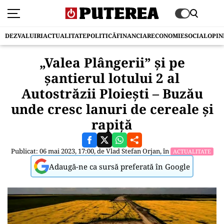
DEZVALUIRI
ACTUALITATE
POLITICĂ
FINANCIAR
ECONOMIE
SOCIAL
OPIN
„Valea Plângerii” și pe
șantierul lotului 2 al
Autostrăzii Ploiești – Buzău
unde cresc lanuri de cereale și
rapiță
Publicat: 06 mai 2023, 17:00, de
Vlad Stefan Orjan
, în
ACTUALITATE
Adaugă-ne ca sursă preferată în Google