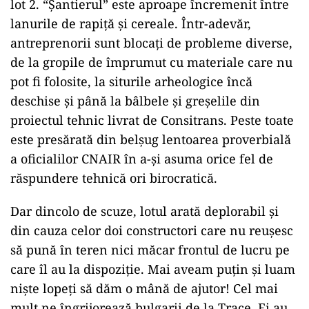
lot 2. “Șantierul” este aproape încremenit între
lanurile de rapiță și cereale. Într-adevăr,
antreprenorii sunt blocați de probleme diverse,
de la gropile de împrumut cu materiale care nu
pot fi folosite, la siturile arheologice încă
deschise și până la bâlbele și greșelile din
proiectul tehnic livrat de Consitrans. Peste toate
este presărată din belșug lentoarea proverbială
a oficialilor CNAIR în a-și asuma orice fel de
răspundere tehnică ori birocratică.
Dar dincolo de scuze, lotul arată deplorabil și
din cauza celor doi constructori care nu reușesc
să pună în teren nici măcar frontul de lucru pe
care îl au la dispoziție. Mai aveam puțin și luam
niște lopeți să dăm o mână de ajutor! Cel mai
mult ne îngrijorează bulgarii de la Trace. Ei au