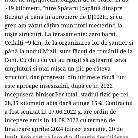
~19 kilometri, între Spătaru (capătul dinspre
Buzău) și până în apropiere de DJ102H, și cu
greu am văzut câțiva muncitori meșterind la
niște structuri. La terasamente: zero barat.
Ceilalți ~9 km, de la organizarea lor de șantier și
până la nodul Mizil, sunt făcuți de românii de la
Coni. Cu chiu cu vai au reușit să aștearnă ceva
umpluturi și mai mișcă un pic pe câteva
structuri, dar progresul din ultimele două luni
este aproape insesizabil, după ce în 2022
începuseră binișor.Per total, stadiul fizic pe cei
28,35 kilometri abia dacă atinge 15%. Contractul
a fost semnat în 07.06.2022 și are ordin de
începere emis în 11.08.2022 cu termen de
finalizare aprilie 2024 (direct execuție, 20 de
luni). Este cert că iese din discuție deschiderea