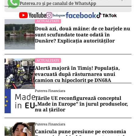
Puterea.ro și pe canalul de WhatsApp
ACTUALITATE
Două azi, două mâine: de ce barjele nu
sunt scufundate toate odată în
Dunăre? Explicația autorităților
ACTUALITATE
Alertă majoră în Timiș! Populația,
evacuată după răsturnarea unui
camion cu hipoclorit pe DN68A
Puterea Financiara
Țările UE reconfigurează conceptul
„Made in Europe” în jurul produselor,
nu al țărilor
Puterea Financiara
Canicula pune presiune pe economia