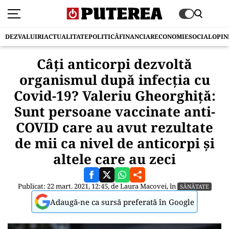
DEZVALUIRI
ACTUALITATE
POLITICĂ
FINANCIAR
ECONOMIE
SOCIAL
OPIN
Câți anticorpi dezvoltă
organismul după infecția cu
Covid-19? Valeriu Gheorghiță:
Sunt persoane vaccinate anti-
COVID care au avut rezultate
de mii ca nivel de anticorpi și
altele care au zeci
Publicat: 22 mart. 2021, 12:45, de
Laura Macovei
, în
SĂNĂTATE
Adaugă-ne ca sursă preferată în Google