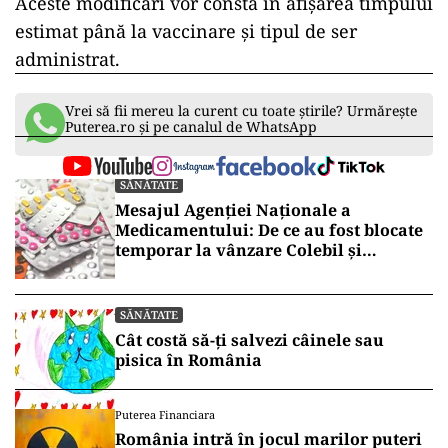
Aceste modificări vor consta în afișarea timpului
estimat până la vaccinare și tipul de ser
administrat.
Vrei să fii mereu la curent cu toate știrile? Urmărește
Puterea.ro și pe canalul de WhatsApp
SĂNĂTATE
Mesajul Agenției Naționale a
Medicamentului: De ce au fost blocate
temporar la vânzare Colebil și
Panzcebil
SĂNĂTATE
Cât costă să-ți salvezi câinele sau
pisica în România
Puterea Financiara
România intră în jocul marilor puteri