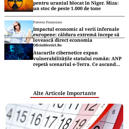
pentru uraniul blocat în Niger. Miza:
un stoc de peste 1.000 de tone
Puterea Financiara
Impactul economic al verii infernale
europene: căldura extremă începe să
lovească direct economia
Oficiuldestiri.ro
Atacurile cibernetice expun
vulnerabilitățile statului român: ANP
repetă scenariul e‑Terra. Ce ascund
comunicările oficiale și cine răspunde
pentru mentenanța IT a instituțiilor
publice
Alte Articole Importante