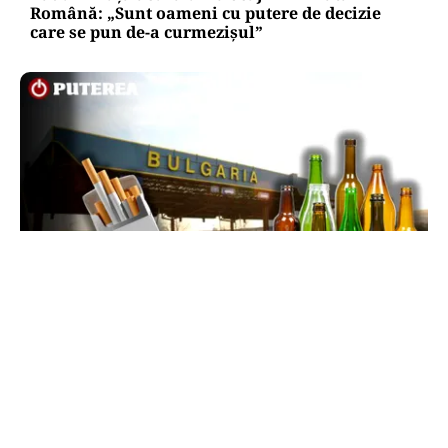
Română: „Sunt oameni cu putere de decizie
care se pun de-a curmezișul”
LIFESTYLE
Reguli noi la vamă: Câte țigări și cât alcool mai
poți aduce din Bulgaria cu sacoșa
TOS
Politica Cookies
Protecția Datelor Personale