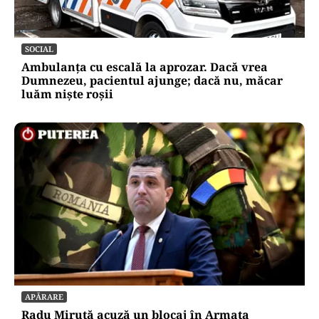
SOCIAL
Ambulanța cu escală la aprozar. Dacă vrea
Dumnezeu, pacientul ajunge; dacă nu, măcar
luăm niște roșii
APĂRARE
Radu Miruță acuză un blocaj în Armata