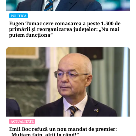
POLITICĂ
Eugen Tomac cere comasarea a peste 1.500 de
primării și reorganizarea județelor: „Nu mai
putem funcționa”
ACTUALITATE
Emil Boc refuză un nou mandat de premier:
„Mulțam fain, alții la rând!”