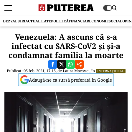
DEZVALUIRI
ACTUALITATE
POLITICĂ
FINANCIAR
ECONOMIE
SOCIAL
OPIN
Venezuela: A ascuns că s-a
infectat cu SARS-CoV2 și și-a
condamnat familia la moarte
Publicat: 05 feb. 2021, 17:15, de
Laura Macovei
, în
INTERNAȚIONAL
Adaugă-ne ca sursă preferată în Google