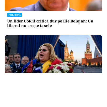
POLITICĂ
Un lider USR îl critică dur pe Ilie Bolojan: Un
liberal nu crește taxele
POLITICĂ
Tovarășa Șoșoacă: denunțată penal pentru
trădare și comunicarea de informații false