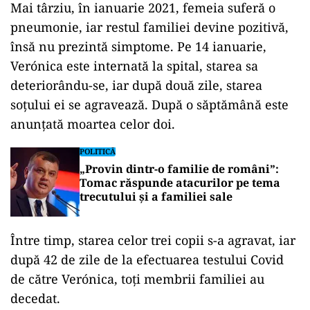
Mai târziu, în ianuarie 2021, femeia suferă o
pneumonie, iar restul familiei devine pozitivă,
însă nu prezintă simptome. Pe 14 ianuarie,
Verónica este internată la spital, starea sa
deteriorându-se, iar după două zile, starea
soțului ei se agravează. După o săptămână este
anunțată moartea celor doi.
POLITICĂ
„Provin dintr-o familie de români”:
Tomac răspunde atacurilor pe tema
trecutului și a familiei sale
Între timp, starea celor trei copii s-a agravat, iar
după 42 de zile de la efectuarea testului Covid
de către Verónica, toți membrii familiei au
decedat.