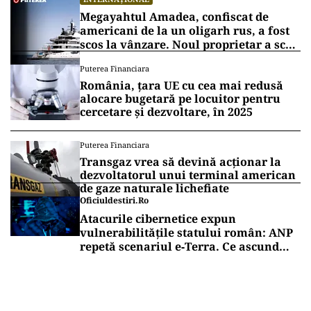
Megayahtul Amadea, confiscat de
americani de la un oligarh rus, a fost
scos la vânzare. Noul proprietar a scos
din conturi 187 de milioane de dolari
Puterea Financiara
România, țara UE cu cea mai redusă
alocare bugetară pe locuitor pentru
cercetare și dezvoltare, în 2025
Puterea Financiara
Transgaz vrea să devină acționar la
dezvoltatorul unui terminal american
de gaze naturale lichefiate
Oficiuldestiri.ro
Atacurile cibernetice expun
vulnerabilitățile statului român: ANP
repetă scenariul e‑Terra. Ce ascund
comunicările oficiale și cine răspunde
pentru mentenanța IT a instituțiilor
publice