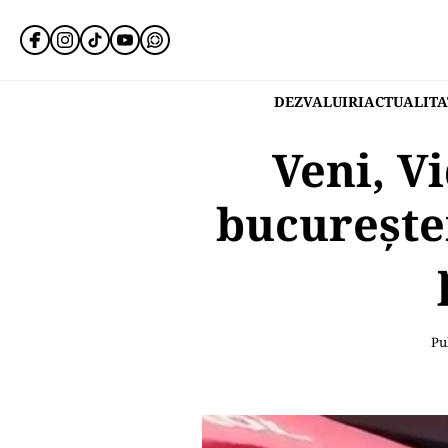
DEZVALUIRI
ACTUALITA
Veni, V
bucureșten
Pub