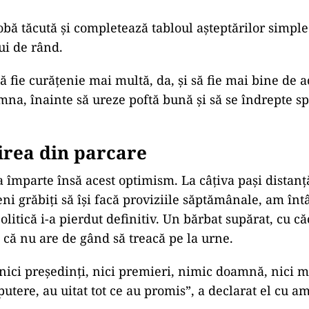
robă tăcută și completează tabloul așteptărilor simple
ui de rând.
să fie curățenie mai multă, da, și să fie mai bine de 
mna, înainte să ureze poftă bună și să se îndrepte s
rea din parcare
 împarte însă acest optimism. La câțiva pași distanță
i grăbiți să își facă proviziile săptămânale, am întâ
olitică i-a pierdut definitiv. Un bărbat supărat, cu că
t că nu are de gând să treacă pe la urne.
 nici președinți, nici premieri, nimic doamnă, nici m
putere, au uitat tot ce au promis”, a declarat el cu a