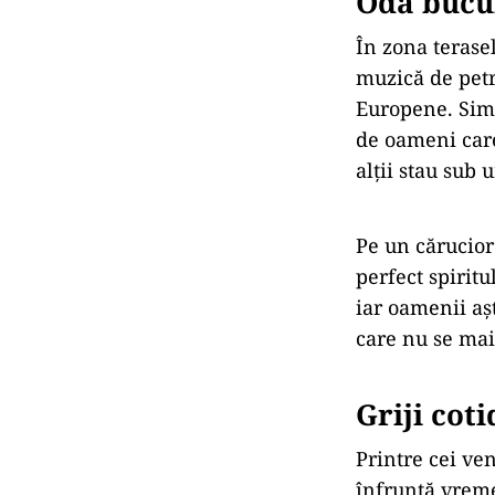
Oda bucur
În zona terase
muzică de petr
Europene. Simf
de oameni care
alții stau sub
Pe un cărucior
perfect spiritu
iar oamenii aș
care nu se mai
Griji cot
Printre cei ve
înfruntă vreme