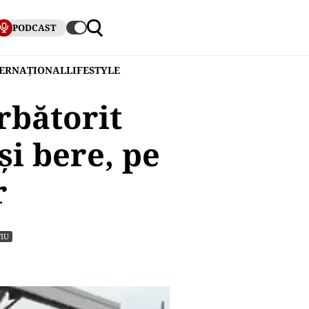
PODCAST
TERNAȚIONAL
LIFESTYLE
rbătorit
și bere, pe
r
IU