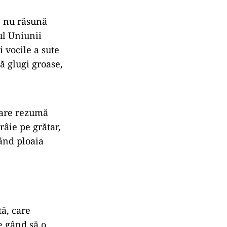
e nu răsună
ul Uniunii
 vocile a sute
ă glugi groase,
 care rezumă
râie pe grătar,
ând ploaia
tă, care
e gând să o