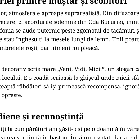
iei printre muștar și scobitori
lor, atmosfera e aproape suprarealistă. Din difuzoar
ecere, ci acordurile solemne din Oda Bucuriei, imn
onia se aude puternic peste zgomotul de tacâmuri și
 stau înghesuiți la mesele lungi de lemn. Unii poart
 umbrelele roșii, dar nimeni nu pleacă.
 decorativ scrie mare „Veni, Vidi, Micii”, un slogan
l locului. E o coadă serioasă la ghișeul unde micii sfâ
teaptă răbdători să își primească recompensa, ignor
 oprește.
idiene și recunoștință
niți la cumpărături am găsit-o și pe o doamnă în vârs
a rea sprijinită în baston. Încă nu a votat, dar are d