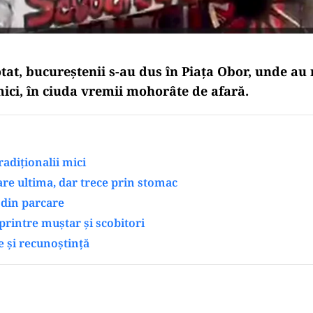
tat, bucureştenii s-au dus în Piaţa Obor, unde au
mici, în ciuda vremii mohorâte de afară.
radiţionalii mici
re ultima, dar trece prin stomac
din parcare
printre muștar și scobitori
e și recunoștință