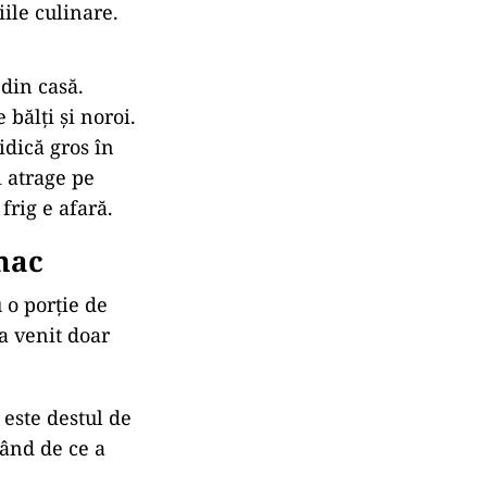
iile culinare.
 din casă.
 bălți și noroi.
idică gros în
i atrage pe
rig e afară.
mac
 o porție de
a venit doar
 este destul de
când de ce a