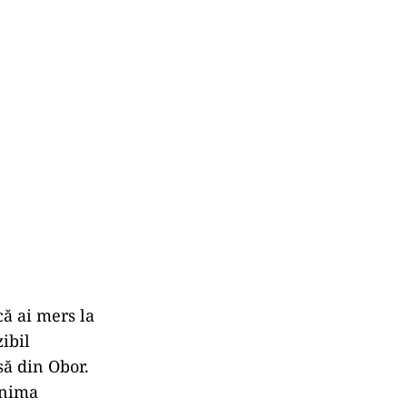
că ai mers la
ibil
să din Obor.
inima