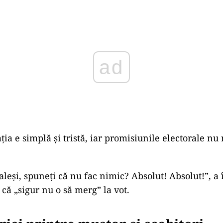
ad
ția e simplă și tristă, iar promisiunile electorale nu
leși, spuneți că nu fac nimic? Absolut! Absolut!”, a î
că „sigur nu o să merg” la vot.