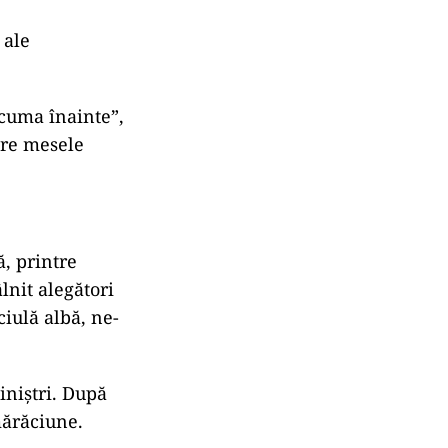
 ale
acuma înainte”,
pre mesele
, printre
lnit alegători
ciulă albă, ne-
iniștri. După
mărăciune.