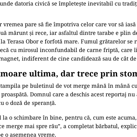
unde datoria civică se împletește inevitabil cu tradiț
r vremea pare să fie împotriva celor care vor să iasă
ouă mărunt și rece, iar asfaltul dintre tarabe e plin de
 la Terasa Obor e forfotă mare. Fumul grătarelor se r
tecă cu mirosul inconfundabil de carne friptă, care î
agnet, indiferent de cine candidează sau de cât de f
moare ultima, dar trece prin sto
ștampila pe buletinul de vot merge mână în mână cu
lă proaspătă. Domnul care a deschis acest reportaj nu 
 cu o doză de speranță.
l la o schimbare în bine, pentru că, cum este acuma,
 ce merge mai spre rău”, a completat bărbatul, expli
 pe o asemenea vreme.