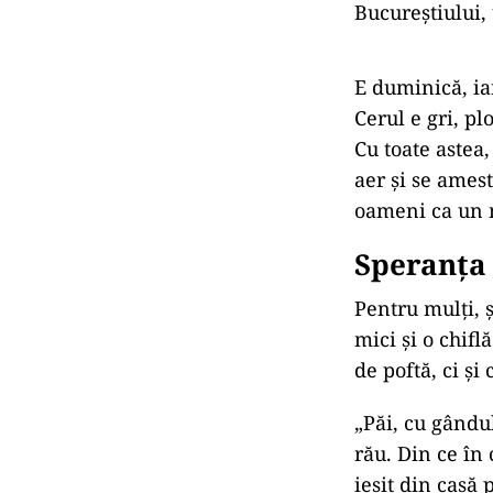
Bucureștiului, 
E duminică, ia
Cerul e gri, pl
Cu toate astea,
aer și se ames
oameni ca un m
Speranța 
Pentru mulți, 
mici și o chif
de poftă, ci și
„Păi, cu gându
rău. Din ce în
ieșit din casă