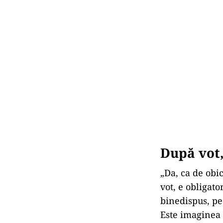
După vot,
„Da, ca de obic
vot, e obligat
binedispus, pe 
Este imaginea 