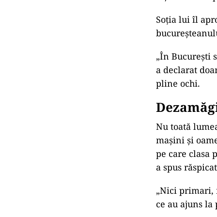
Soția lui îl ap
bucureșteanul
„În București 
a declarat doa
pline ochi.
Dezamăgi
Nu toată lumea
mașini și oamen
pe care clasa p
a spus răspica
„Nici primari,
ce au ajuns la 