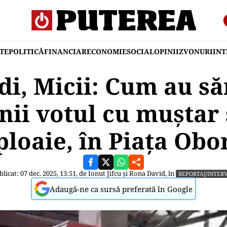
TE
POLITICĂ
FINANCIAR
ECONOMIE
SOCIAL
OPINII
ZVONURI
IN
idi, Micii: Cum au să
ii votul cu muștar 
ploaie, în Piața Obo
licat: 07 dec. 2025, 13:51, de
Ionut Jifcu
și
Rona David
, în
REPORTAJ/INTERV
Adaugă-ne ca sursă preferată în Google