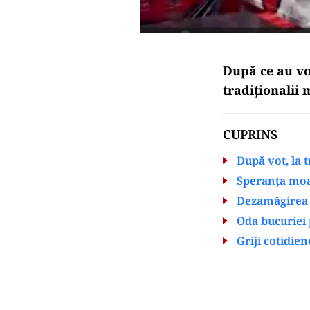
După ce au vo
tradiţionalii 
CUPRINS
După vot, la t
Speranța moa
Dezamăgirea 
Oda bucuriei 
Griji cotidien