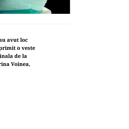
au avut loc
rimit o veste
inala de la
brina Voinea,