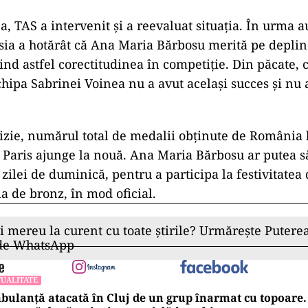
a, TAS a intervenit și a reevaluat situația. În urma a
ia a hotărât că Ana Maria Bărbosu merită pe depli
ind astfel corectitudinea în competiție. Din păcate, 
chipa Sabrinei Voinea nu a avut același succes și nu a
izie, numărul total de medalii obținute de România l
 Paris ajunge la nouă. Ana Maria Bărbosu ar putea să
 zilei de duminică, pentru a participa la festivitatea
a de bronz, în mod oficial.
ii mereu la curent cu toate știrile? Urmărește Puterea
 de WhatsApp
UALITATE
ulanță atacată în Cluj de un grup înarmat cu topoare. 