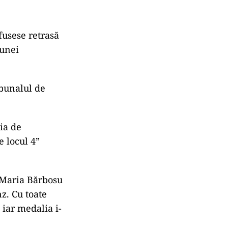
fusese retrasă
 unei
ibunalul de
ia de
 locul 4”
a Maria Bărbosu
z. Cu toate
 iar medalia i-