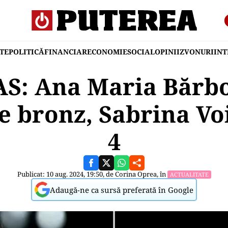
TE
POLITICĂ
FINANCIAR
ECONOMIE
SOCIAL
OPINII
ZVONURI
IN
AS: Ana Maria Bărb
e bronz, Sabrina Voi
4
Publicat: 10 aug. 2024, 19:50, de
Corina Oprea
, în
ACTUALITATE
Adaugă-ne ca sursă preferată în Google