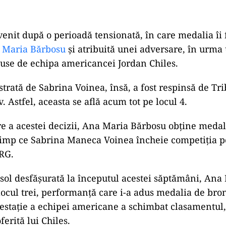
venit după o perioadă tensionată, în care medalia îi 
Maria Bărbosu
și atribuită unei adversare, în urma
puse de echipa americancei Jordan Chiles.
strată de Sabrina Voinea, însă, a fost respinsă de Tr
v. Astfel, aceasta se află acum tot pe locul 4.
e a acestei decizii, Ana Maria Bărbosu obține medal
timp ce Sabrina Maneca Voinea încheie competiția pe
RG.
a sol desfășurată la începutul acestei săptămâni, An
locul trei, performanță care i-a adus medalia de bron
testație a echipei americane a schimbat clasamentul,
oferită lui Chiles.