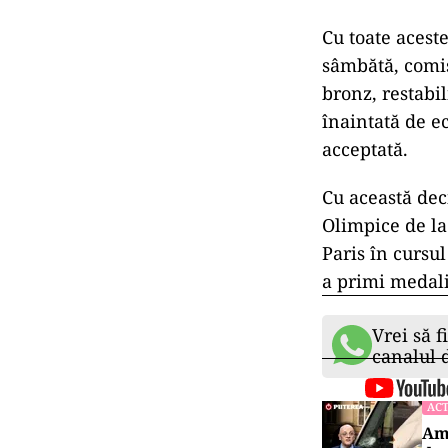
Cu toate aceste
sâmbătă, comis
bronz, restabil
înaintată de e
acceptată.
Cu această dec
Olimpice de la
Paris în cursul
a primi medali
Vrei să f
canalul
ACT
Amb