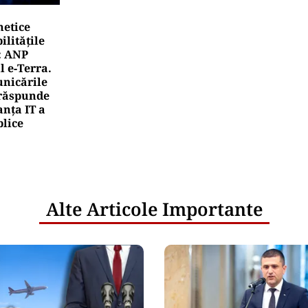
netice
litățile
: ANP
l e‑Terra.
nicările
e răspunde
nța IT a
blice
Alte Articole Importante