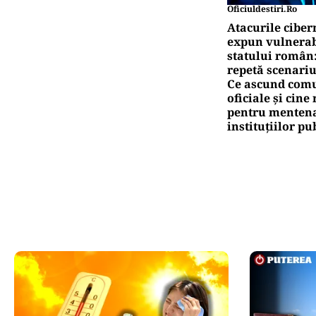
Oficiuldestiri.ro
Atacurile ciber
expun vulnerabi
statului român
repetă scenariu
Ce ascund comu
oficiale și cin
pentru mentena
instituțiilor pu