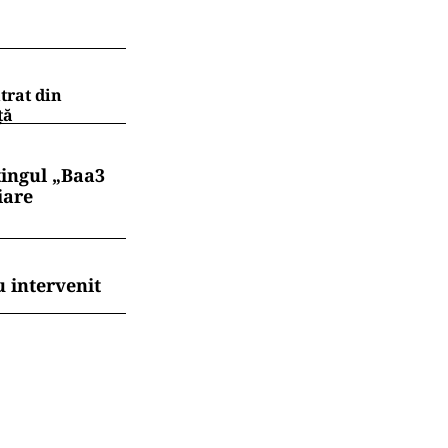
trat din
ţă
tingul „Baa3
iare
 intervenit