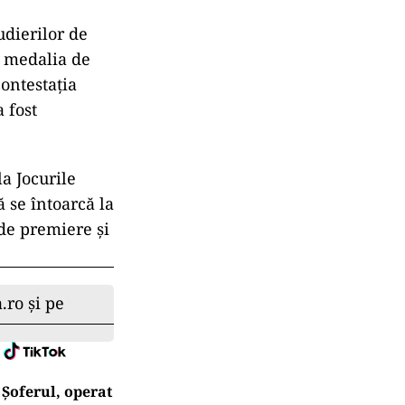
udierilor de
n medalia de
contestația
 fost
a Jocurile
 se întoarcă la
 de premiere și
.ro și pe
Șoferul, operat