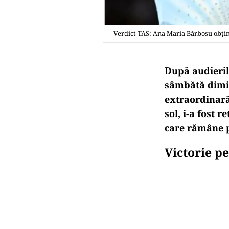
Verdict TAS: Ana Maria Bărbosu obţin
După audieril
sâmbătă dimin
extraordinară:
sol, i-a fost 
care rămâne p
Victorie p