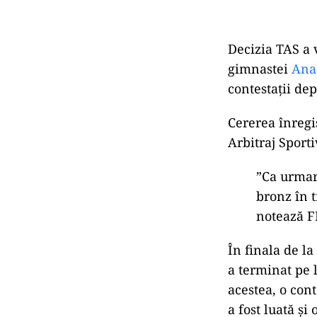
Decizia TAS a 
gimnastei
Ana 
contestații de
Cererea înregi
Arbitraj Sporti
”Ca urmar
bronz în 
notează F
În finala de l
a terminat pe 
acestea, o con
a fost luată și 