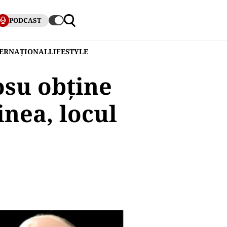
PODCAST
TERNAȚIONAL
LIFESTYLE
osu obţine
nea, locul