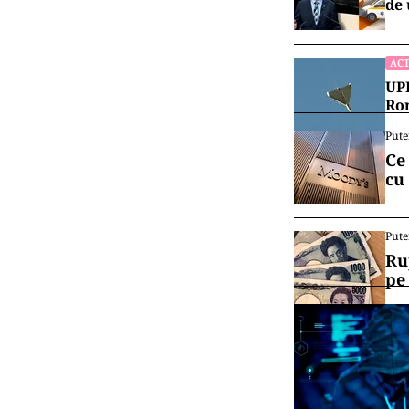
de 
ACT
UPD
Rom
Pute
Ce
cu
Pute
Ru
pe