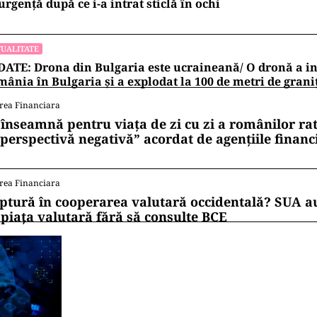
urgență după ce i-a intrat sticlă în ochi
UALITATE
ATE: Drona din Bulgaria este ucraineană/ O dronă a in
ânia în Bulgaria şi a explodat la 100 de metri de grani
rea Financiara
 înseamnă pentru viața de zi cu zi a românilor ra
 perspectivă negativă” acordat de agențiile financ
rea Financiara
ptură în cooperarea valutară occidentală? SUA au
 piața valutară fără să consulte BCE