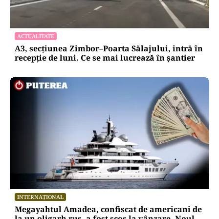
ACTUALITATE
A3, secțiunea Zimbor–Poarta Sălajului, intră în
recepție de luni. Ce se mai lucrează în șantier
INTERNAȚIONAL
Megayahtul Amadea, confiscat de americani de
la un oligarh rus, a fost scos la vânzare. Noul