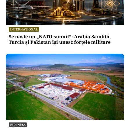
INTERNAȚIONAL
Se naște un „NATO sunnit”: Arabia Saudită,
Turcia și Pakistan își unesc forțele militare
BUSINESS