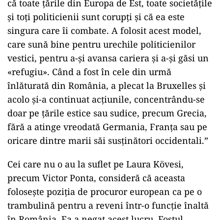
că toate țările din Europa de Est, toate societățile
și toți politicienii sunt corupți și că ea este
singura care îi combate. A folosit acest model,
care sună bine pentru urechile politicienilor
vestici, pentru a-și avansa cariera și a-și găsi un
«refugiu». Când a fost în cele din urmă
înlăturată din România, a plecat la Bruxelles și
acolo și-a continuat acțiunile, concentrându-se
doar pe țările estice sau sudice, precum Grecia,
fără a atinge vreodată Germania, Franța sau pe
oricare dintre marii săi susținători occidentali.”
Cei care nu o au la suflet pe Laura Kövesi,
precum Victor Ponta, consideră că aceasta
folosește poziția de procuror european ca pe o
trambulină pentru a reveni într-o funcție înaltă
în România. Ea a negat acest lucru. Fostul