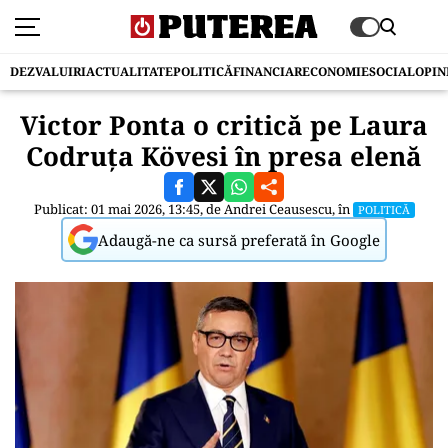
DEZVALUIRI
ACTUALITATE
POLITICĂ
FINANCIAR
ECONOMIE
SOCIAL
OPIN
Victor Ponta o critică pe Laura
Codruța Kövesi în presa elenă
Publicat: 01 mai 2026, 13:45, de
Andrei Ceausescu
, în
POLITICĂ
Adaugă-ne ca sursă preferată în Google