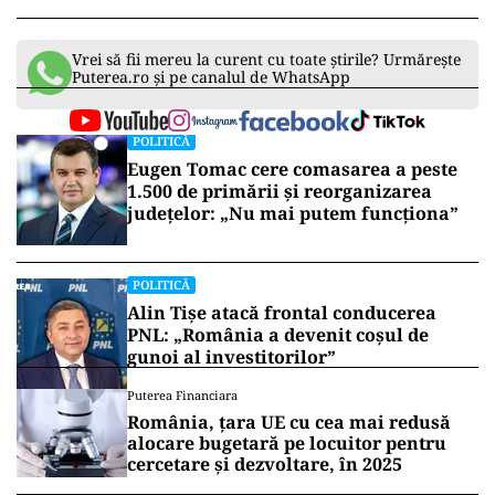
Vrei să fii mereu la curent cu toate știrile? Urmărește
Puterea.ro și pe canalul de WhatsApp
POLITICĂ
Eugen Tomac cere comasarea a peste
1.500 de primării și reorganizarea
județelor: „Nu mai putem funcționa”
POLITICĂ
Alin Tișe atacă frontal conducerea
PNL: „România a devenit coșul de
gunoi al investitorilor”
Puterea Financiara
România, țara UE cu cea mai redusă
alocare bugetară pe locuitor pentru
cercetare și dezvoltare, în 2025