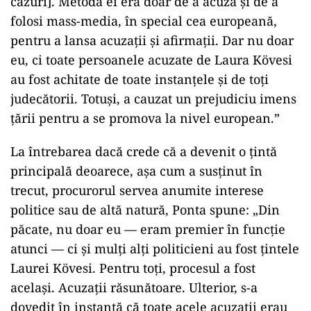
cazuri]. Metoda ei era doar de a acuza și de a
folosi mass-media, în special cea europeană,
pentru a lansa acuzații și afirmații. Dar nu doar
eu, ci toate persoanele acuzate de Laura Kövesi
au fost achitate de toate instanțele și de toți
judecătorii. Totuși, a cauzat un prejudiciu imens
țării pentru a se promova la nivel european.”
La întrebarea dacă crede că a devenit o țintă
principală deoarece, așa cum a susținut în
trecut, procurorul servea anumite interese
politice sau de altă natură, Ponta spune: „Din
păcate, nu doar eu — eram premier în funcție
atunci — ci și mulți alți politicieni au fost țintele
Laurei Kövesi. Pentru toți, procesul a fost
același. Acuzații răsunătoare. Ulterior, s-a
dovedit în instanță că toate acele acuzații erau