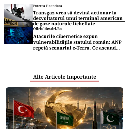
Puterea Financiara
Transgaz vrea să devină acționar la
dezvoltatorul unui terminal american
de gaze naturale lichefiate
Oficiuldestiri.ro
Atacurile cibernetice expun
vulnerabilitățile statului român: ANP
repetă scenariul e‑Terra. Ce ascund
comunicările oficiale și cine răspunde
pentru mentenanța IT a instituțiilor
publice
Alte Articole Importante