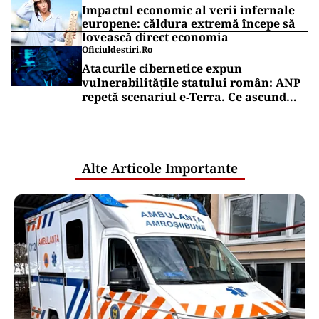
Impactul economic al verii infernale
europene: căldura extremă începe să
lovească direct economia
Oficiuldestiri.ro
Atacurile cibernetice expun
vulnerabilitățile statului român: ANP
repetă scenariul e‑Terra. Ce ascund
comunicările oficiale și cine răspunde
pentru mentenanța IT a instituțiilor
publice
Alte Articole Importante