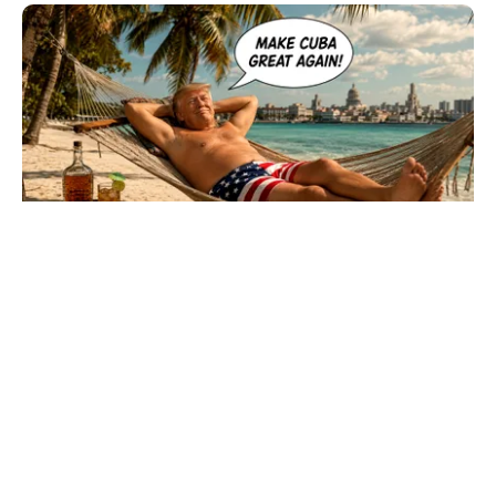
INTERNAȚIONAL
Cuba, prinsă în menghină. Marco Rubio
avertizează Havana că nu mai există nicio
„supapă de scăpare”
TOS
Politica Cookies
Protecția Datelor Personale
Despre Noi
Publicitate
Echipa