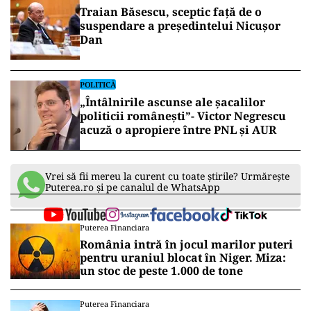
Traian Băsescu, sceptic față de o
suspendare a președintelui Nicușor
Dan
POLITICĂ
„Întâlnirile ascunse ale șacalilor
politicii românești”- Victor Negrescu
acuză o apropiere între PNL și AUR
Vrei să fii mereu la curent cu toate știrile? Urmărește
Puterea.ro și pe canalul de WhatsApp
Puterea Financiara
România intră în jocul marilor puteri
pentru uraniul blocat în Niger. Miza:
un stoc de peste 1.000 de tone
Puterea Financiara