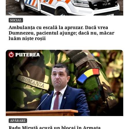
SOCIAL
Ambulanța cu escală la aprozar. Dacă vrea
Dumnezeu, pacientul ajunge; dacă nu, măcar
luăm niște roșii
APĂRARE
Radu Miruță acuză un blocaj în Armata