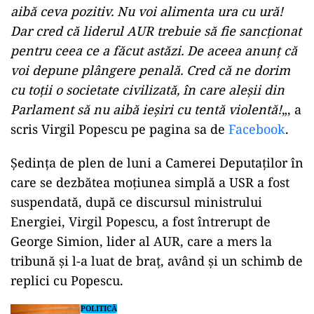
aibă ceva pozitiv. Nu voi alimenta ura cu ură!
Dar cred că liderul AUR trebuie să fie sancţionat
pentru ceea ce a făcut astăzi. De aceea anunţ că
voi depune plângere penală. Cred că ne dorim
cu toţii o societate civilizată, în care aleşii din
Parlament să nu aibă ieşiri cu tentă violentă!
„, a
scris Virgil Popescu pe pagina sa de
Facebook
.
Ședința de plen de luni a Camerei Deputaţilor în
care se dezbătea moţiunea simplă a USR a fost
suspendată, după ce discursul ministrului
Energiei, Virgil Popescu, a fost întrerupt de
George Simion, lider al AUR, care a mers la
tribună şi l-a luat de braţ, având şi un schimb de
replici cu Popescu.
POLITICĂ