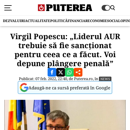
DEZVALUIRI
ACTUALITATE
POLITICĂ
FINANCIAR
ECONOMIE
SOCIAL
OPIN
Virgil Popescu: „Liderul AUR
trebuie să fie sancţionat
pentru ceea ce a făcut. Voi
depune plângere penală”
Publicat: 07 feb. 2022, 22:40, de
Puterea.ro
, în
NEWS
Adaugă-ne ca sursă preferată în Google