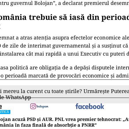
ntru guvernul Bolojan”, a declarat premierul desemn
omânia trebuie să iasă din perioa
t
mnat a atras atenția asupra efectelor economice ale
 de zile de interimat guvernamental și a susținut că
 instalarea cât mai rapidă a unui Executiv cu puteri 
lasa politică are obligația de a depăși disputele inter
tr-o perioadă marcată de provocări economice și admi
ii mereu la curent cu toate știrile? Urmărește Puterea
 de WhatsApp
ITICĂ
ojan acuză PSD și AUR. PNL vrea premier tehnocrat: „A
ânia în faza finală de absorbţie a PNRR”