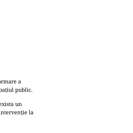
formare a
pațiul public.
exista un
intervenție la