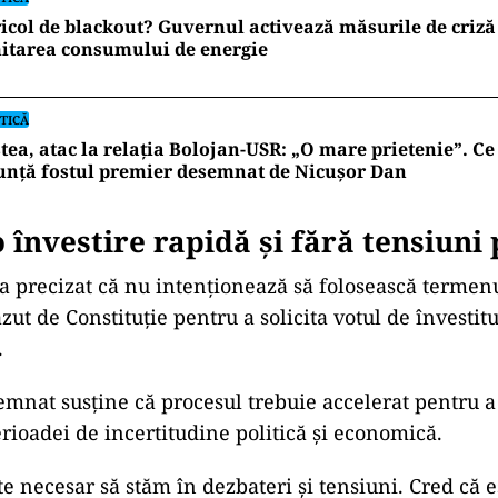
icol de blackout? Guvernul activează măsurile de criză 
itarea consumului de energie
TICĂ
tea, atac la relația Bolojan-USR: „O mare prietenie”. C
unță fostul premier desemnat de Nicușor Dan
 învestire rapidă și fără tensiuni 
a precizat că nu intenționează să folosească terme
zut de Constituție pentru a solicita votul de învestitu
.
mnat susține că procesul trebuie accelerat pentru a
rioadei de incertitudine politică și economică.
te necesar să stăm în dezbateri și tensiuni. Cred că e