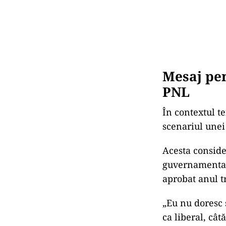
Mesaj pen
PNL
În contextul t
scenariul unei 
Acesta consider
guvernamental
aprobat anul t
„Eu nu doresc 
ca liberal, câ