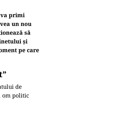
 va primi
avea un nou
ționează să
netului și
moment pe care
t”
tului de
 om politic