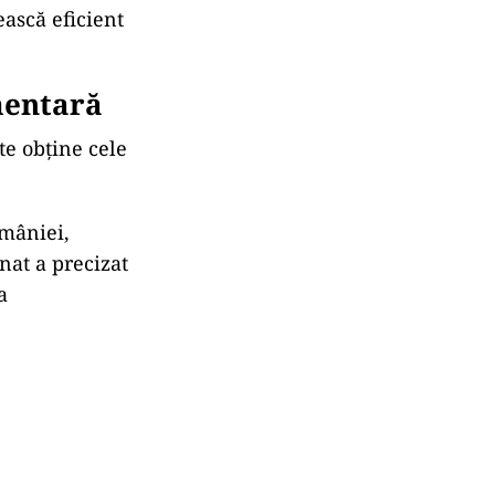
ească eficient
mentară
te obține cele
omâniei,
nat a precizat
a