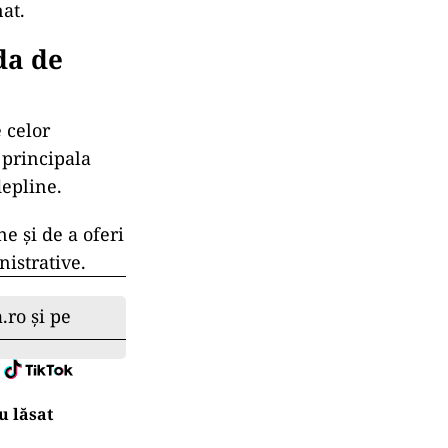
at.
da de
 celor
 principala
depline.
ne și de a oferi
nistrative.
.ro și pe
u lăsat