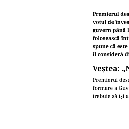
Premierul des
votul de înve
guvern până l
folosească în
spune că este
îl consideră d
Veștea: „
Premierul des
formare a Guve
trebuie să își