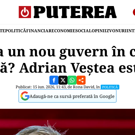
TE
POLITICĂ
FINANCIAR
ECONOMIE
SOCIAL
OPINII
ZVONURI
IN
 un nou guvern în c
? Adrian Veştea es
Publicat: 15 iun. 2026, 11:43, de
Rona David
, în
POLITICĂ
Adaugă-ne ca sursă preferată în Google