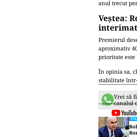
anul trecut pe
Veștea: R
interima
Premierul dese
aproximativ 40
prioritate este
În opinia sa, c
stabilitate în
Vrei să f
canalul
POL
Bol
Rom