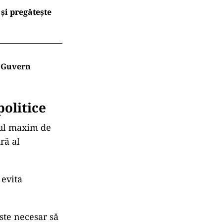
și pregătește
e Guvern
politice
nul maxim de
ră al
 evita
ste necesar să