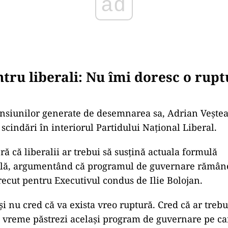
ad
tru liberali: Nu îmi doresc o rupt
ensiunilor generate de desemnarea sa, Adrian Veștea
scindări în interiorul Partidului Național Liberal.
ă că liberalii ar trebui să susțină actuala formulă
ă, argumentând că programul de guvernare rămâne 
recut pentru Executivul condus de Ilie Bolojan.
și nu cred că va exista vreo ruptură. Cred că ar trebu
tă vreme păstrezi același program de guvernare pe ca