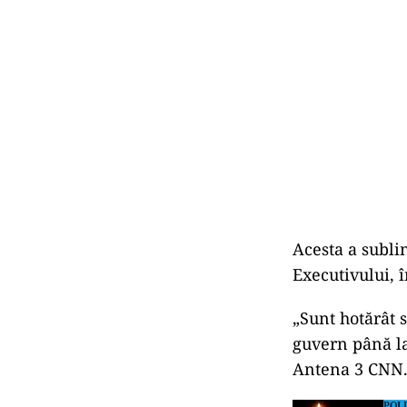
Acesta a sublin
Executivului, î
„Sunt hotărât 
guvern până la 
Antena 3 CNN
POLI