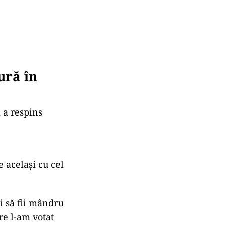
ură în
 a respins
același cu cel
i să fii mândru
re l-am votat