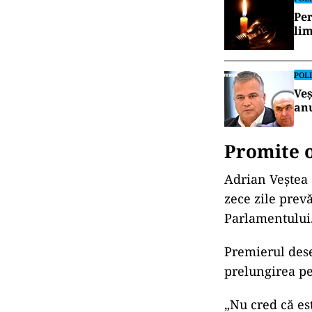
Per
lim
POLI
Veș
an
Promite o
Adrian Veștea 
zece zile prevă
Parlamentului
Premierul dese
prelungirea pe
„Nu cred că es