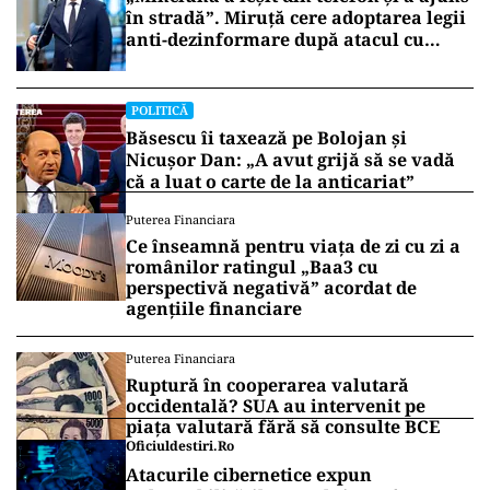
în stradă”. Miruță cere adoptarea legii
anti-dezinformare după atacul cu
topoare din Cluj
POLITICĂ
Băsescu îi taxează pe Bolojan și
Nicușor Dan: „A avut grijă să se vadă
că a luat o carte de la anticariat”
Puterea Financiara
Ce înseamnă pentru viața de zi cu zi a
românilor ratingul „Baa3 cu
perspectivă negativă” acordat de
agențiile financiare
Puterea Financiara
Ruptură în cooperarea valutară
occidentală? SUA au intervenit pe
piața valutară fără să consulte BCE
Oficiuldestiri.ro
Atacurile cibernetice expun