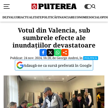
DEZVALUIRI
ACTUALITATE
POLITICĂ
FINANCIAR
ECONOMIE
SOCIAL
OPIN
Votul din Valencia, sub
sumbrele efecte ale
inundațiilor devastatoare
Publicat: 24 nov. 2024, 16:28, de
George Andrei
, în
POLITICĂ
Adaugă-ne ca sursă preferată în Google