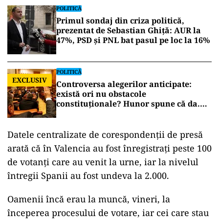
POLITICĂ
Primul sondaj din criza politică,
prezentat de Sebastian Ghiță: AUR la
47%, PSD și PNL bat pasul pe loc la 16%
POLITICĂ
EXCLUSIV
Controversa alegerilor anticipate:
există ori nu obstacole
constituționale? Hunor spune că da.
Tudorel Toader ne lămurește
Datele centralizate de corespondenții de presă
arată că în Valencia au fost înregistrați peste 100
de votanţi care au venit la urne, iar la nivelul
întregii Spanii au fost undeva la 2.000.
Oamenii încă erau la muncă, vineri, la
începerea procesului de votare, iar cei care stau