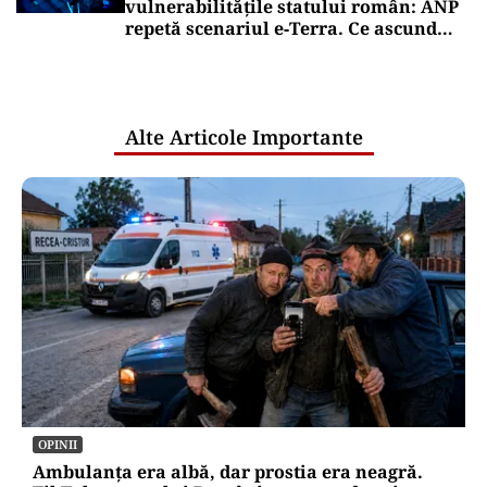
vulnerabilitățile statului român: ANP
repetă scenariul e‑Terra. Ce ascund
comunicările oficiale și cine răspunde
pentru mentenanța IT a instituțiilor
publice
Alte Articole Importante
OPINII
Ambulanța era albă, dar prostia era neagră.