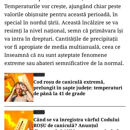
Temperaturile vor crește, ajungând chiar peste
valorile obișnuite pentru această perioadă, în
special în nordul țării. Această încălzire se va
resimți la nivel național, semn că primăvara își
va intra în drepturi. Cantitățile de precipitații
vor fi apropiate de media multianuală, ceea ce
înseamnă că nu sunt așteptate fenomene
extreme sau abateri semnificative de la normal.
METEO
Cod roșu de caniculă extremă,
prelungit în șapte județe: temperaturi
de până la 41 de grade
METEO
Când se va înregistra vârful Codului
ROȘU de caniculă? Anunțul