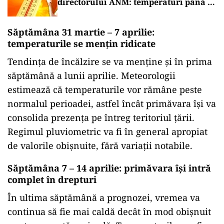
directorului ANM: temperaturi până la
41 de grade
Săptămâna 31 martie – 7 aprilie:
temperaturile se mențin ridicate
Tendința de încălzire se va menține și în prima
săptămână a lunii aprilie. Meteorologii
estimează că temperaturile vor rămâne peste
normalul perioadei, astfel încât primăvara își va
consolida prezența pe întreg teritoriul țării.
Regimul pluviometric va fi în general apropiat
de valorile obișnuite, fără variații notabile.
Săptămâna 7 – 14 aprilie: primăvara își intră
complet în drepturi
În ultima săptămână a prognozei, vremea va
continua să fie mai caldă decât în mod obișnuit