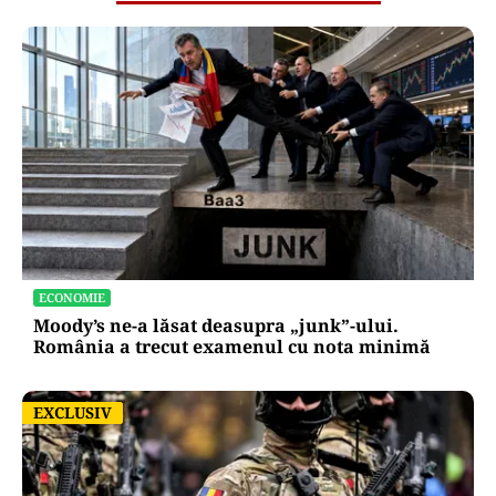
ECONOMIE
Moody’s ne-a lăsat deasupra „junk”-ului.
România a trecut examenul cu nota minimă
EXCLUSIV
EXCLUSIV