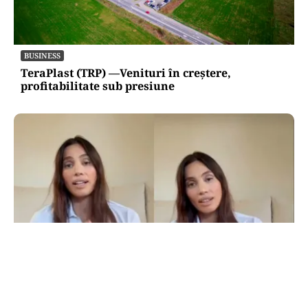
BUSINESS
TeraPlast (TRP) —Venituri în creștere,
profitabilitate sub presiune
LIFESTYLE
Alina Pușcău, ajunge pe masa de operație: