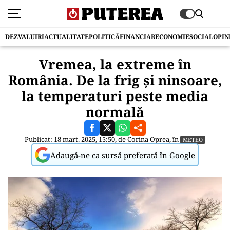
DEZVALUIRI
ACTUALITATE
POLITICĂ
FINANCIAR
ECONOMIE
SOCIAL
OPIN
Vremea, la extreme în
România. De la frig și ninsoare,
la temperaturi peste media
normală
Publicat: 18 mart. 2025, 15:50, de
Corina Oprea
, în
METEO
Adaugă-ne ca sursă preferată în Google