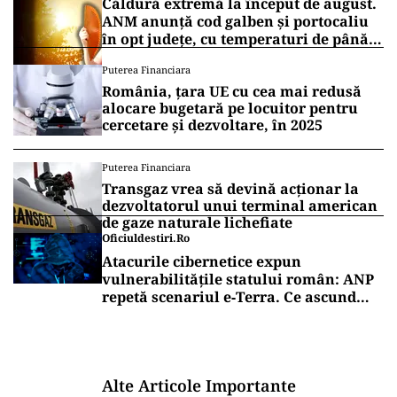
Căldură extremă la început de august.
ANM anunță cod galben și portocaliu
în opt județe, cu temperaturi de până
la 39°C
Puterea Financiara
România, țara UE cu cea mai redusă
alocare bugetară pe locuitor pentru
cercetare și dezvoltare, în 2025
Puterea Financiara
Transgaz vrea să devină acționar la
dezvoltatorul unui terminal american
de gaze naturale lichefiate
Oficiuldestiri.ro
Atacurile cibernetice expun
vulnerabilitățile statului român: ANP
repetă scenariul e‑Terra. Ce ascund
comunicările oficiale și cine răspunde
pentru mentenanța IT a instituțiilor
publice
Alte Articole Importante