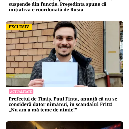
suspende din funcție. Președinta spune că
inițiativa e coordonată de Rusia
EXCLUSIV
EXCLUSIV
ACTUALITATE
Prefectul de Timiș, Paul Finta, anunță că nu se
consideră dator nimănui, în scandalul Fritz!
„Nu am a mă teme de nimic!”