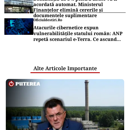
acordată automat. Ministerul
Finanțelor elimină cererile și
documentele suplimentare
Oficiuldestiri.ro
Atacurile cibernetice expun
vulnerabilitățile statului român: ANP
repetă scenariul e‑Terra. Ce ascund
comunicările oficiale și cine răspunde
pentru mentenanța IT a instituțiilor
publice
Alte Articole Importante