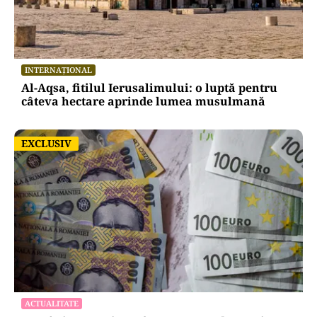
INTERNAȚIONAL
Al-Aqsa, fitilul Ierusalimului: o luptă pentru
câteva hectare aprinde lumea musulmană
EXCLUSIV
EXCLUSIV
ACTUALITATE