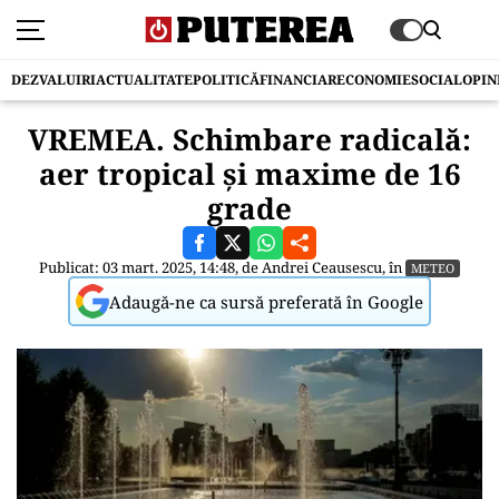
DEZVALUIRI
ACTUALITATE
POLITICĂ
FINANCIAR
ECONOMIE
SOCIAL
OPIN
VREMEA. Schimbare radicală:
aer tropical și maxime de 16
grade
Publicat: 03 mart. 2025, 14:48, de
Andrei Ceausescu
, în
METEO
Adaugă-ne ca sursă preferată în Google