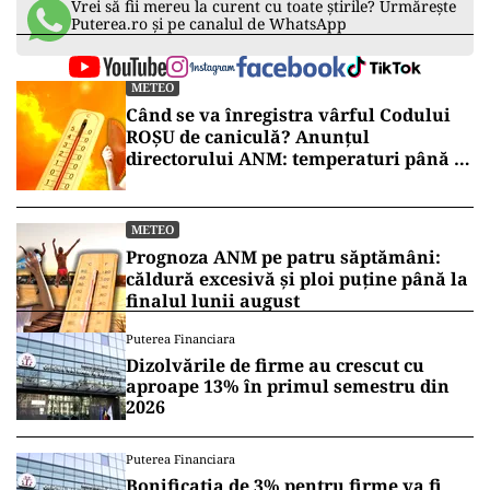
Vrei să fii mereu la curent cu toate știrile? Urmărește
Puterea.ro și pe canalul de WhatsApp
METEO
Când se va înregistra vârful Codului
ROȘU de caniculă? Anunțul
directorului ANM: temperaturi până la
41 de grade
METEO
Prognoza ANM pe patru săptămâni:
căldură excesivă și ploi puține până la
finalul lunii august
Puterea Financiara
Dizolvările de firme au crescut cu
aproape 13% în primul semestru din
2026
Puterea Financiara
Bonificația de 3% pentru firme va fi