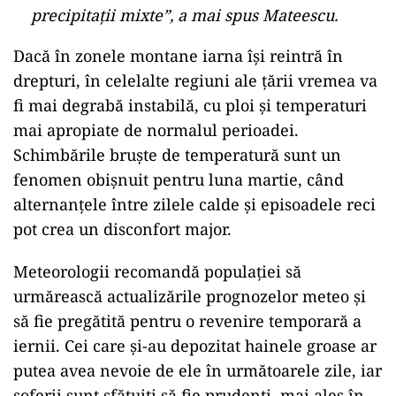
precipitații mixte”, a mai spus Mateescu.
Dacă în zonele montane iarna își reintră în
drepturi, în celelalte regiuni ale țării vremea va
fi mai degrabă instabilă, cu ploi și temperaturi
mai apropiate de normalul perioadei.
Schimbările bruște de temperatură sunt un
fenomen obișnuit pentru luna martie, când
alternanțele între zilele calde și episoadele reci
pot crea un disconfort major.
Meteorologii recomandă populației să
urmărească actualizările prognozelor meteo și
să fie pregătită pentru o revenire temporară a
iernii. Cei care și-au depozitat hainele groase ar
putea avea nevoie de ele în următoarele zile, iar
șoferii sunt sfătuiți să fie prudenți, mai ales în