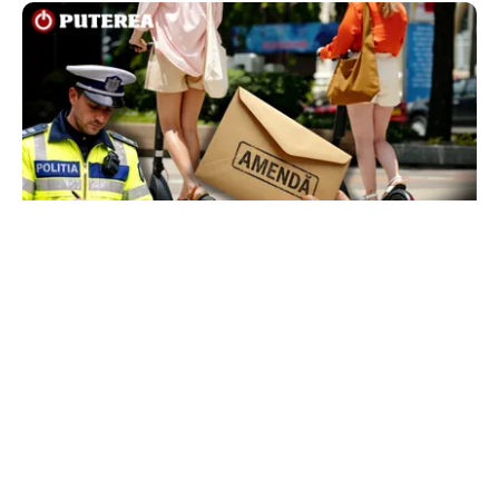
LIFESTYLE
Locul din România unde trotinetele vor fi
interzise în parcuri. Cine riscă amenzi de până
la 5.000 de lei
TOS
Politica Cookies
Protecția Datelor Personale
Despre Noi
Publicitate
Echipa