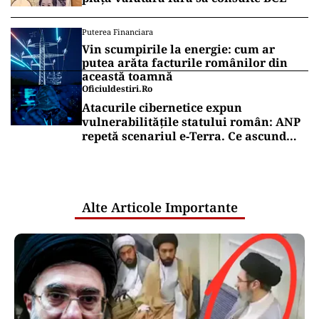
Puterea Financiara
Vin scumpirile la energie: cum ar
putea arăta facturile românilor din
această toamnă
Oficiuldestiri.ro
Atacurile cibernetice expun
vulnerabilitățile statului român: ANP
repetă scenariul e‑Terra. Ce ascund
comunicările oficiale și cine răspunde
pentru mentenanța IT a instituțiilor
publice
Alte Articole Importante