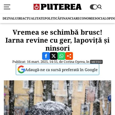
DEZVALUIRI
ACTUALITATE
POLITICĂ
FINANCIAR
ECONOMIE
SOCIAL
OPIN
Vremea se schimbă brusc!
Iarna revine cu ger, lapoviță și
ninsori
Publicat: 16 mart. 2025, 14:55, de
Corina Oprea
, în
METEO
Adaugă-ne ca sursă preferată în Google