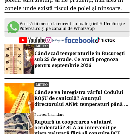
zonele unde există riscul de polei și ninsoare.
Vrei să fii mereu la curent cu toate știrile? Urmărește
Puterea.ro și pe canalul de WhatsApp
METEO
Când scad temperaturile în București
sub 25 de grade. Ce arată prognoza
pentru septembrie 2026
METEO
Când se va înregistra vârful Codului
ROȘU de caniculă? Anunțul
directorului ANM: temperaturi până la
41 de grade
Puterea Financiara
Ruptură în cooperarea valutară
occidentală? SUA au intervenit pe
piața valutară fără să consulte BCE