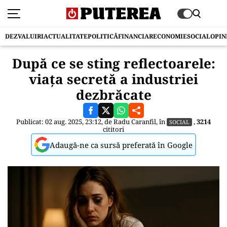
DEZVALUIRI
ACTUALITATE
POLITICĂ
FINANCIAR
ECONOMIE
SOCIAL
OPIN
După ce se sting reflectoarele:
viața secretă a industriei
dezbrăcate
Publicat: 02 aug. 2025, 23:12, de
Radu Caranfil
, în
,
3214
SOCIAL
cititori
Adaugă-ne ca sursă preferată în Google