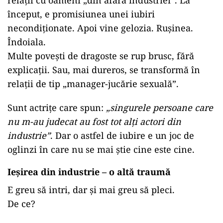
relații cu oameni „din afara industriei”. La
început, e promisiunea unei iubiri
necondiționate. Apoi vine gelozia. Rușinea.
Îndoiala.
Multe povești de dragoste se rup brusc, fără
explicații. Sau, mai dureros, se transformă în
relații de tip „manager-jucărie sexuală”.
Sunt actrițe care spun:
„singurele persoane care
nu m-au judecat au fost tot alți actori din
industrie”
. Dar o astfel de iubire e un joc de
oglinzi în care nu se mai știe cine este cine.
Ieșirea din industrie – o altă traumă
E greu să intri, dar și mai greu să pleci.
De ce?