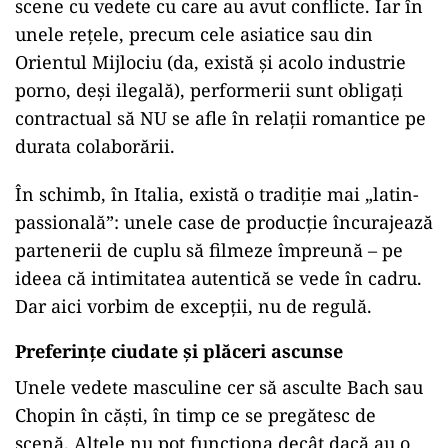
scene cu vedete cu care au avut conflicte. Iar în
unele rețele, precum cele asiatice sau din
Orientul Mijlociu (da, există și acolo industrie
porno, deși ilegală), performerii sunt obligați
contractual să NU se afle în relații romantice pe
durata colaborării.
În schimb, în Italia, există o tradiție mai „latin-
passională”: unele case de producție încurajează
partenerii de cuplu să filmeze împreună – pe
ideea că intimitatea autentică se vede în cadru.
Dar aici vorbim de excepții, nu de regulă.
Preferințe ciudate și plăceri ascunse
Unele vedete masculine cer să asculte Bach sau
Chopin în căști, în timp ce se pregătesc de
scenă. Altele nu pot funcționa decât dacă au o