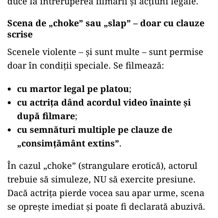
duce la întreruperea filmării și acțiuni legale.
Scena de „choke” sau „slap” – doar cu clauze
scrise
Scenele violente – și sunt multe – sunt permise
doar în condiții speciale. Se filmează:
cu martor legal pe platou
;
cu actrița dând acordul video înainte și
după filmare
;
cu semnături multiple pe clauze de
„consimțământ extins”
.
În cazul „choke” (strangulare erotică), actorul
trebuie să simuleze, NU să exercite presiune.
Dacă actrița pierde vocea sau apar urme, scena
se oprește imediat și poate fi declarată abuzivă.