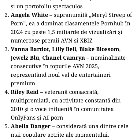
și un portofoliu spectaculos
Angela White
– supranumită „Meryl Streep of
Porn”, ea a dominat clasamentele Pornhub în
2024 cu peste 1,5 miliarde de vizualizări și
numeroase premii AVN și XBIZ
Vanna Bardot
,
Lilly Bell
,
Blake Blossom
,
Jewelz Blu
,
Chanel Camryn
– nominalizate
consecutive în topurile AVN 2025,
reprezentând noul val de entertaineri
premium
Riley Reid
– veterană consacrată,
multipremiată, cu activitate constantă din
2010 și o voce influentă în comunitatea
OnlyFans și AI-porn
Abella Danger
– considerată una dintre cele
mai populare actrițe ale momentului,