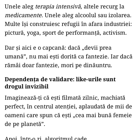
Unele aleg
terapia intensivă
, altele recurg la
medicamente
. Unele aleg alcoolul sau izolarea.
Multe își construiesc refugii în afara industriei:
pictură, yoga, sport de performanță, activism.
Dar și aici e o capcană: dacă „devii prea
umană”, nu mai ești dorită ca fantezie. Iar dacă
rămâi doar fantezie, mori pe dinăuntru.
Dependența de validare: like-urile sunt
drogul invizibil
Imaginează-ți că ești filmată zilnic, machiată
perfect, în centrul atenției, aplaudată de mii de
oameni care spun că ești „cea mai bună femeie
de pe planetă”.
Apoi, într-o zi, algoritmul cade.