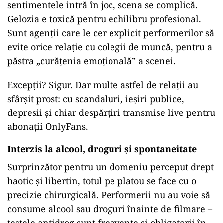
sentimentele intră în joc, scena se complică.
Gelozia e toxică pentru echilibru profesional.
Sunt agenții care le cer explicit performerilor să
evite orice relație cu colegii de muncă, pentru a
păstra „curățenia emoțională” a scenei.
Excepții? Sigur. Dar multe astfel de relații au
sfârșit prost: cu scandaluri, ieșiri publice,
depresii și chiar despărțiri transmise live pentru
abonații OnlyFans.
Interzis la alcool, droguri și spontaneitate
Surprinzător pentru un domeniu perceput drept
haotic și libertin, totul pe platou se face cu o
precizie chirurgicală. Performerii nu au voie să
consume alcool sau droguri înainte de filmare –
testele antidrog sunt frecvente și obligatorii în