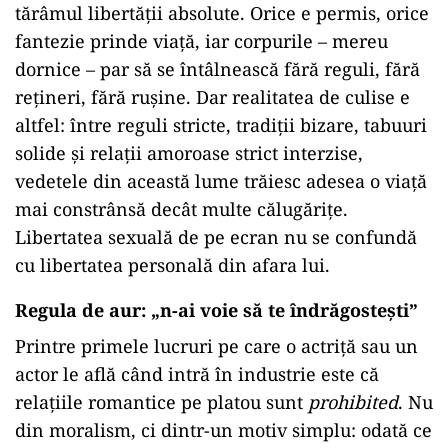
tărâmul libertății absolute. Orice e permis, orice
fantezie prinde viață, iar corpurile – mereu
dornice – par să se întâlnească fără reguli, fără
rețineri, fără rușine. Dar realitatea de culise e
altfel: între reguli stricte, tradiții bizare, tabuuri
solide și relații amoroase strict interzise,
vedetele din această lume trăiesc adesea o viață
mai constrânsă decât multe călugărițe.
Libertatea sexuală de pe ecran nu se confundă
cu libertatea personală din afara lui.
Regula de aur: „n-ai voie să te îndrăgostești”
Printre primele lucruri pe care o actriță sau un
actor le află când intră în industrie este că
relațiile romantice pe platou sunt
prohibited
. Nu
din moralism, ci dintr-un motiv simplu: odată ce