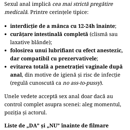
Sexul anal implică
cea mai strictă pregătire
medicală
. Printre cerințele tipice:
interdicție de a mânca cu 12-24h înainte
;
curățare intestinală completă
(clismă sau
laxative blânde);
folosirea unui lubrifiant cu efect anestezic,
dar compatibil cu prezervativele
;
evitarea totală a penetrației vaginale după
anal
, din motive de igienă și risc de infecție
(regulă cunoscută ca
no ass-to-pussy
).
Unele vedete acceptă sex anal doar dacă au
control complet asupra scenei: aleg momentul,
poziția și actorul.
Liste de „DA” și „NU” înainte de filmare