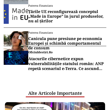
Puterea Financiara
Țările UE reconfigurează conceptul
„Made in Europe” în jurul produselor,
nu al țărilor
Puterea Financiara
Canicula pune presiune pe economia
Europei și schimbă comportamentul
de consum
Oficiuldestiri.ro
Atacurile cibernetice expun
vulnerabilitățile statului român: ANP
repetă scenariul e‑Terra. Ce ascund
comunicările oficiale și cine răspunde
pentru mentenanța IT a instituțiilor
publice
Alte Articole Importante