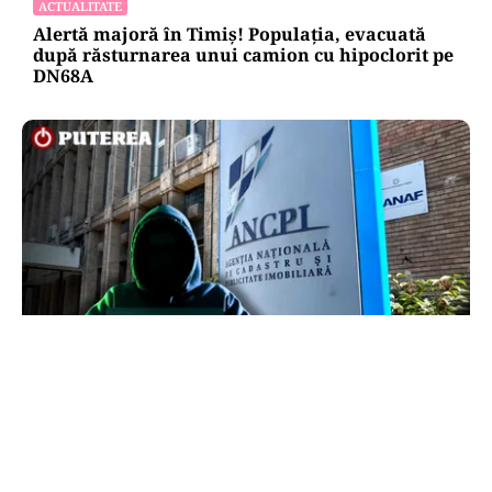
ACTUALITATE
Alertă majoră în Timiș! Populația, evacuată
după răsturnarea unui camion cu hipoclorit pe
DN68A
ECONOMIE
Peste 5.000 de români nu își mai pot cumpăra
casa. Efectul atacului cibernetic de la ANCPI
explicat de un broker