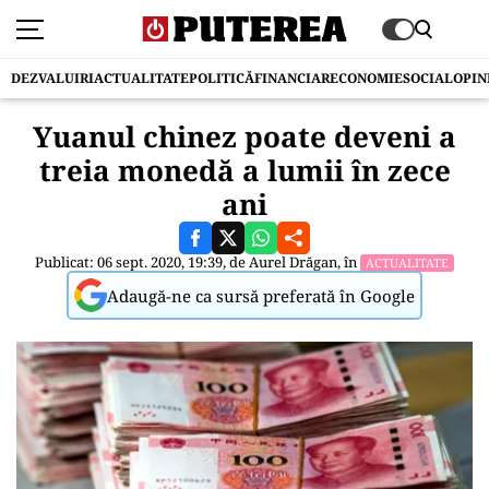
DEZVALUIRI
ACTUALITATE
POLITICĂ
FINANCIAR
ECONOMIE
SOCIAL
OPIN
Yuanul chinez poate deveni a
treia monedă a lumii în zece
ani
Publicat: 06 sept. 2020, 19:39, de
Aurel Drăgan
, în
ACTUALITATE
Adaugă-ne ca sursă preferată în Google