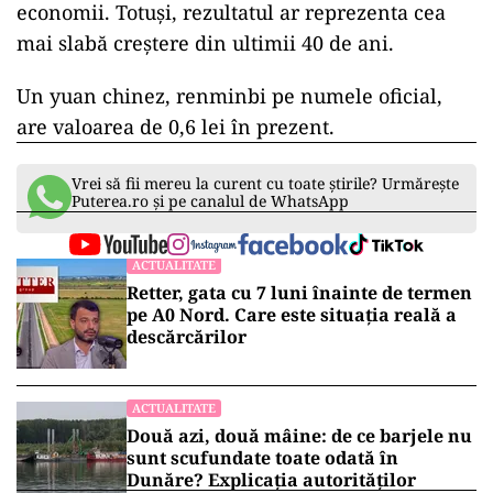
economii. Totuşi, rezultatul ar reprezenta cea
mai slabă creştere din ultimii 40 de ani.
Un yuan chinez, renminbi pe numele oficial,
are valoarea de 0,6 lei în prezent.
Vrei să fii mereu la curent cu toate știrile? Urmărește
Puterea.ro și pe canalul de WhatsApp
ACTUALITATE
Retter, gata cu 7 luni înainte de termen
pe A0 Nord. Care este situația reală a
descărcărilor
ACTUALITATE
Două azi, două mâine: de ce barjele nu
sunt scufundate toate odată în
Dunăre? Explicația autorităților