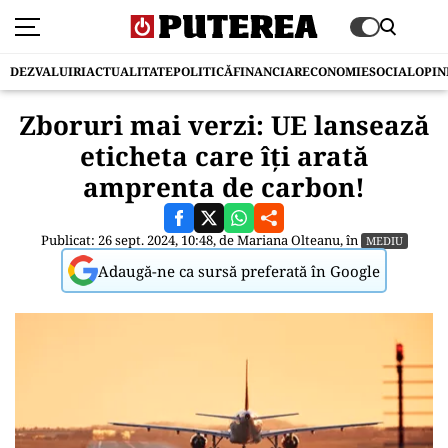
DEZVALUIRI
ACTUALITATE
POLITICĂ
FINANCIAR
ECONOMIE
SOCIAL
OPIN
Zboruri mai verzi: UE lansează
eticheta care îți arată
amprenta de carbon!
Publicat: 26 sept. 2024, 10:48, de
Mariana Olteanu
, în
MEDIU
Adaugă-ne ca sursă preferată în Google