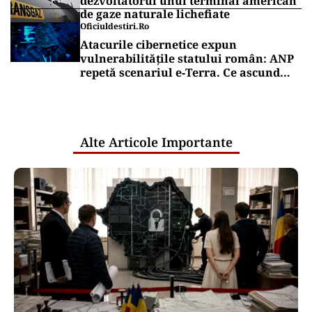
dezvoltatorul unui terminal american
de gaze naturale lichefiate
Oficiuldestiri.ro
Atacurile cibernetice expun
vulnerabilitățile statului român: ANP
repetă scenariul e‑Terra. Ce ascund
comunicările oficiale și cine răspunde
pentru mentenanța IT a instituțiilor
publice
Alte Articole Importante