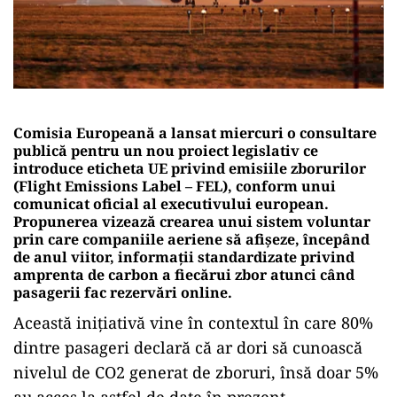
Comisia Europeană a lansat miercuri o consultare
publică pentru un nou proiect legislativ ce
introduce eticheta UE privind emisiile zborurilor
(Flight Emissions Label – FEL), conform unui
comunicat oficial al executivului european.
Propunerea vizează crearea unui sistem voluntar
prin care companiile aeriene să afișeze, începând
de anul viitor, informații standardizate privind
amprenta de carbon a fiecărui zbor atunci când
pasagerii fac rezervări online.
Această inițiativă vine în contextul în care 80%
dintre pasageri declară că ar dori să cunoască
nivelul de CO2 generat de zboruri, însă doar 5%
au acces la astfel de date în prezent.