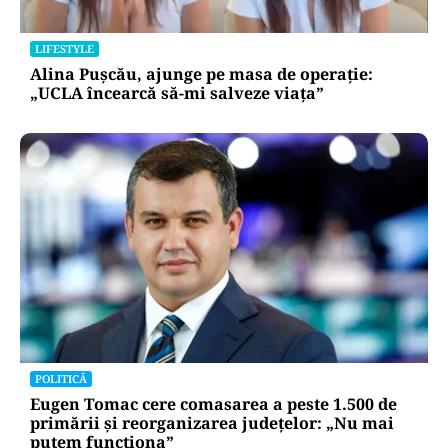
LIFESTYLE
Alina Pușcău, ajunge pe masa de operație:
„UCLA încearcă să-mi salveze viața”
POLITICĂ
Eugen Tomac cere comasarea a peste 1.500 de
primării și reorganizarea județelor: „Nu mai
putem funcționa”