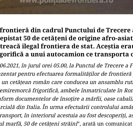
e frontieră din cadrul Punctului de Trecere
pistat 50 de cetățeni de origine afro-asiat
treacă ilegal frontiera de stat. Aceștia era
gorifică a unui autocamion ce transporta 
06.2021, în jurul orei 05.00, la Punctul de Trecere a 
ezentat pentru efectuarea formalităţilor de frontieră
ă, un cetăţean român care conducea un ansamblu rut
 semiremorcă frigorifică, ambele înmatriculate în Ro
nform documentelor de însoţire a mărfii, oase cabal
rcială din Italia. În urma efectuării controlului amă
ransport, în interiorul acestuia au fost descoperiţi, a
 marfă, 50 de cetăţeni străini
”, arată un comunicat 