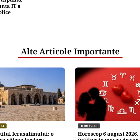
nța IT a
blice
Alte Articole Importante
NAL
HOROSCOP
itilul Ierusalimului: o
Horoscop 6 august 2026. 
ru câteva hectare
întâlnește marea dragost