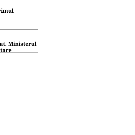
rimul
at. Ministerul
ntare