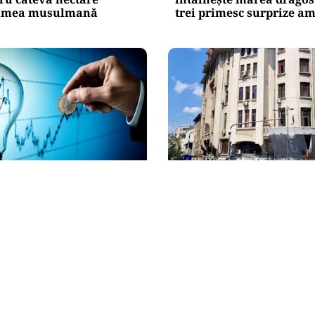
lumea musulmană
trei primesc surprize a
ADMINISTRATIE
ump kilowatt e cel pe
Teatrul Bulandra intră î
poți muta
reparații capitale: 98,6 
de lei pentru salvarea u
istorice