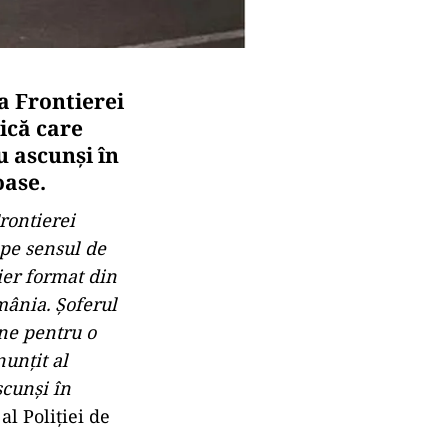
 a Frontierei
ică care
u ascunși în
oase.
Frontierei
 pe sensul de
ier format din
mânia. Şoferul
ine pentru o
nunţit al
scunşi în
al Poliției de