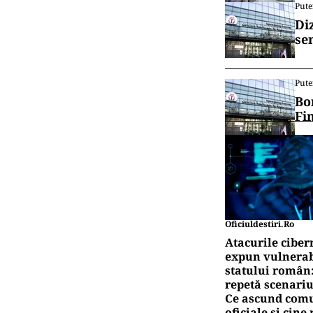
Pute
Di
se
Pute
Bo
Fi
Oficiuldestiri.ro
Atacurile ciber
expun vulnerabi
statului român
repetă scenariu
Ce ascund comu
oficiale și cin