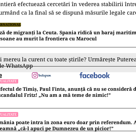
rontieră efectuează cercetări în vederea stabilirii între
 urmând ca la final să se dispună măsurile legale ca
ERNAȚIONAL
ză de migranți la Ceuta. Spania ridică un baraj maritim
soane au murit la frontiera cu Marocul
ii mereu la curent cu toate știrile? Urmărește Puterea
 de WhatsApp
UALITATE
fectul de Timiș, Paul Finta, anunță că nu se consideră
scandalul Fritz! „Nu am a mă teme de nimic!”
UALITATE
ânia poate intra în zona euro doar prin referendum. 
eamnă „că-l apuci pe Dumnezeu de un picior!”