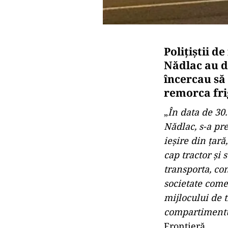
Poliţiştii d
Nădlac au de
încercau să 
remorca fri
„
În data de 30.
Nădlac, s-a pr
ieşire din ţar
cap tractor şi
transporta, co
societate come
mijlocului de t
compartimentul
Frontieră.