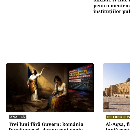
pentru mentena
instituțiilor pu
ANALIZĂ
INTERNAȚIO
Trei luni fără Guvern: România
Al-Aqsa, f
funcționează, dar nu mai poate
luptă pent