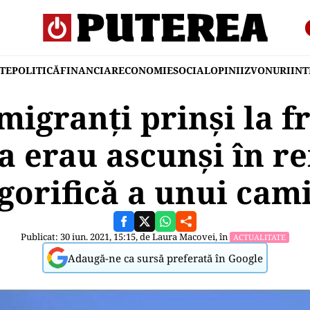
TE
POLITICĂ
FINANCIAR
ECONOMIE
SOCIAL
OPINII
ZVONURI
IN
migranți prinși la f
a erau ascunși în 
igorifică a unui cam
Publicat: 30 iun. 2021, 15:15, de
Laura Macovei
, în
ACTUALITATE
Adaugă-ne ca sursă preferată în Google