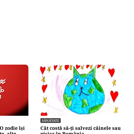
SĂNĂTATE
O zodie își
Cât costă să-ți salvezi câinele sau
e, alte
pisica în România