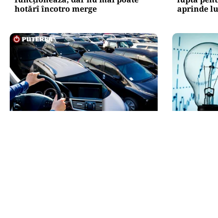
hotărî încotro merge
aprinde 
AUTO
ECONOMIE
Schimbare pe piața auto: românii
Cel mai sc
cumpără mai puține mașini, însă
care nu-l 
tot mai multe sunt noi