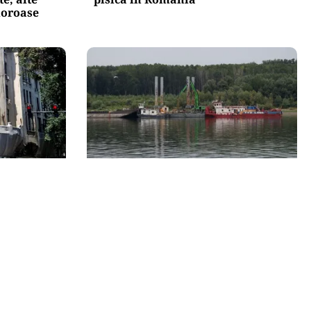
moroase
ACTUALITATE
n
Operațiunea de pe Dunăre
milioane
întârzie. Scufundarea barjelor
nei scene
amânată pentru joi. Reactorul 2
depinde de succesul intervenției