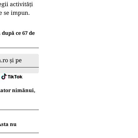
gii activități
re se impun.
 după ce 67 de
.ro și pe
 dator nimănui,
Asta nu