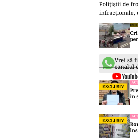
Poliţiştii de f
infracționale,
INT
Cri
per
Vrei să f
canalul
ACT
EXCLUSIV
Pre
în 
ACT
EXCLUSIV
Rom
îns