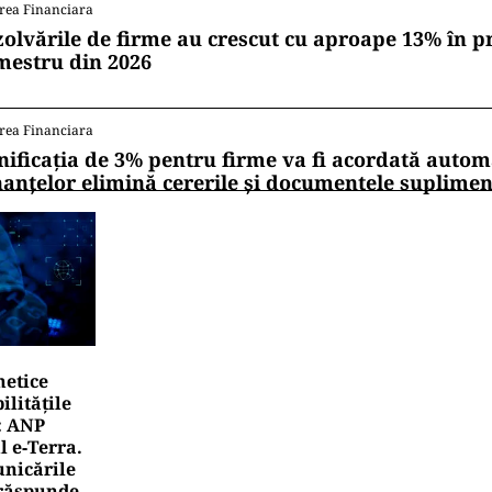
rea Financiara
zolvările de firme au crescut cu aproape 13% în p
mestru din 2026
rea Financiara
nificația de 3% pentru firme va fi acordată autom
nanțelor elimină cererile și documentele suplime
netice
litățile
: ANP
l e‑Terra.
nicările
e răspunde