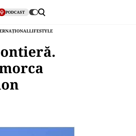
PODCAST
TERNAȚIONAL
LIFESTYLE
rontieră.
remorca
ion