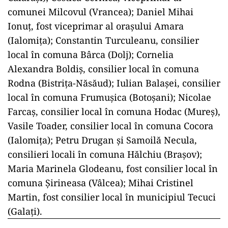
comunei Milcovul (Vrancea); Daniel Mihai
Ionuţ, fost viceprimar al oraşului Amara
(Ialomiţa); Constantin Turculeanu, consilier
local în comuna Bârca (Dolj); Cornelia
Alexandra Boldiş, consilier local în comuna
Rodna (Bistriţa-Năsăud); Iulian Balaşei, consilier
local în comuna Frumuşica (Botoşani); Nicolae
Farcaş, consilier local în comuna Hodac (Mureş),
Vasile Toader, consilier local în comuna Cocora
(Ialomiţa); Petru Drugan şi Samoilă Necula,
consilieri locali în comuna Hălchiu (Braşov);
Maria Marinela Glodeanu, fost consilier local în
comuna Şirineasa (Vâlcea); Mihai Cristinel
Martin, fost consilier local în municipiul Tecuci
(Galaţi).