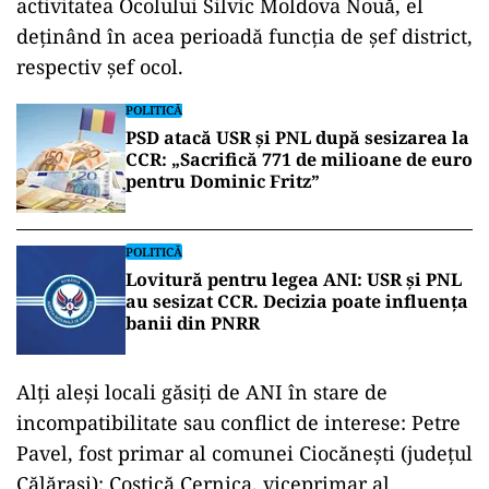
activitatea Ocolului Silvic Moldova Nouă, el
deţinând în acea perioadă funcţia de şef district,
respectiv şef ocol.
POLITICĂ
PSD atacă USR și PNL după sesizarea la
CCR: „Sacrifică 771 de milioane de euro
pentru Dominic Fritz”
POLITICĂ
Lovitură pentru legea ANI: USR și PNL
au sesizat CCR. Decizia poate influența
banii din PNRR
Alţi aleşi locali găsiţi de ANI în stare de
incompatibilitate sau conflict de interese: Petre
Pavel, fost primar al comunei Ciocăneşti (judeţul
Călăraşi); Costică Cernica, viceprimar al