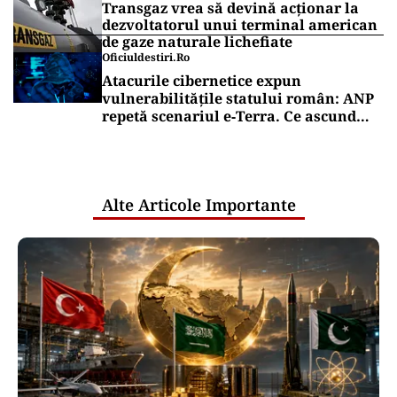
Transgaz vrea să devină acționar la
dezvoltatorul unui terminal american
de gaze naturale lichefiate
Oficiuldestiri.ro
Atacurile cibernetice expun
vulnerabilitățile statului român: ANP
repetă scenariul e‑Terra. Ce ascund
comunicările oficiale și cine răspunde
pentru mentenanța IT a instituțiilor
publice
Alte Articole Importante