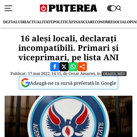
DEZVALUIRI
ACTUALITATE
POLITICĂ
FINANCIAR
ECONOMIE
SOCIAL
OPIN
16 aleși locali, declarați
incompatibili. Primari și
viceprimari, pe lista ANI
Publicat: 17 mai 2022, 14:15, de
Cezar Amariei
, în
ORAȘUL MEU
Adaugă-ne ca sursă preferată în Google