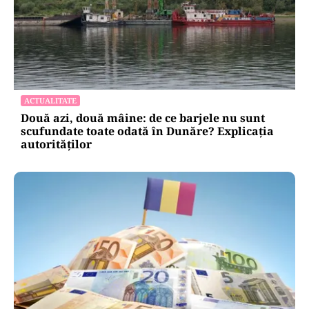
ACTUALITATE
Două azi, două mâine: de ce barjele nu sunt
scufundate toate odată în Dunăre? Explicația
autorităților