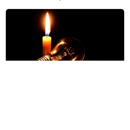
POLITICĂ
Pericol de blackout? Guvernul activează
măsurile de criză și pregătește limitarea
consumului de energie
TOS
Politica Cookies
Protecția Datelor Personale
Despre Noi
Publicitate
Echipa