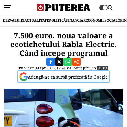
DEZVALUIRI
ACTUALITATE
POLITICĂ
FINANCIAR
ECONOMIE
SOCIAL
OPIN
7.500 euro, noua valoare a
ecotichetului Rabla Electric.
Când începe programul
Publicat: 09 apr. 2025, 17:24, de
Ionut Jifcu
, în
AUTO
Adaugă-ne ca sursă preferată în Google