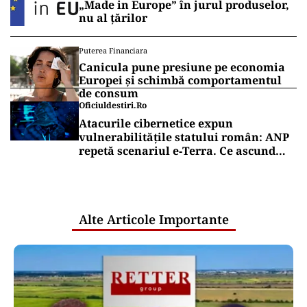
„Made in Europe” în jurul produselor,
nu al țărilor
Puterea Financiara
Canicula pune presiune pe economia
Europei și schimbă comportamentul
de consum
Oficiuldestiri.ro
Atacurile cibernetice expun
vulnerabilitățile statului român: ANP
repetă scenariul e‑Terra. Ce ascund
comunicările oficiale și cine răspunde
pentru mentenanța IT a instituțiilor
publice
Alte Articole Importante