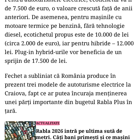
de 7.500 de euro, o valoare crescută față de anii
anteriori. De asemenea, pentru mașinile cu
motoare termice pe benzină, fără tehnologie
diesel, ecotichetul propus este de 10.000 de lei
(circa 2.000 de euro), iar pentru hibride – 12.000
lei. Plug-in hybrid-urile vor beneficia de un
sprijin de 17.500 de lei.
Fechet a subliniat că România produce în
prezent trei modele de autoturisme electrice la
Craiova, fapt ce ar putea încuraja menținerea
unei părți importante din bugetul Rabla Plus în
țară.
ACTUALITATE
Rabla 2026 intră pe ultima sută de
metri. Câți bani primești și ce mașini