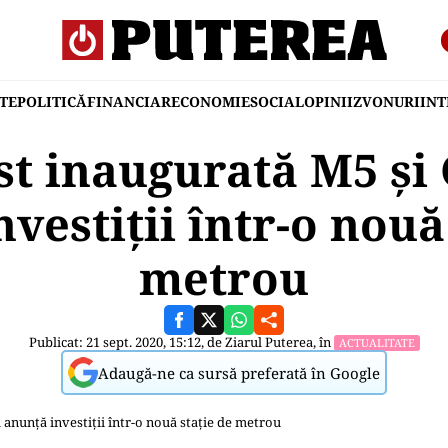
TE
POLITICĂ
FINANCIAR
ECONOMIE
SOCIAL
OPINII
ZVONURI
IN
ost inaugurată M5 și
vestiții într-o nouă
metrou
Publicat: 21 sept. 2020, 15:12, de
Ziarul Puterea
, în
ACTUALITATE
Adaugă-ne ca sursă preferată în Google