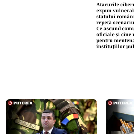
Atacurile ciber
expun vulnerabi
statului român
repetă scenariu
Ce ascund comu
oficiale și cin
pentru mentena
instituțiilor pu