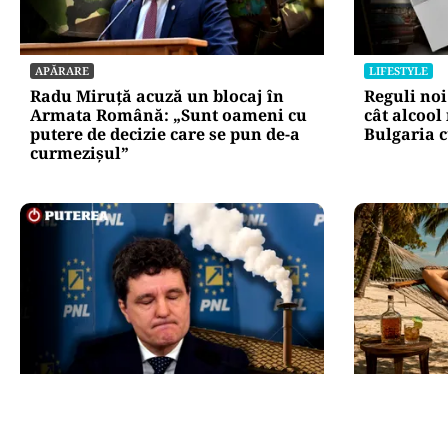
APĂRARE
LIFESTYLE
Radu Miruță acuză un blocaj în
Reguli noi
Armata Română: „Sunt oameni cu
cât alcool
putere de decizie care se pun de-a
Bulgaria c
curmezișul”
POLITICĂ
INTERNAȚIO
Presiune pe Nicușor Dan din
Cuba, pri
partea PNL. Liberalii cer
Rubio ave