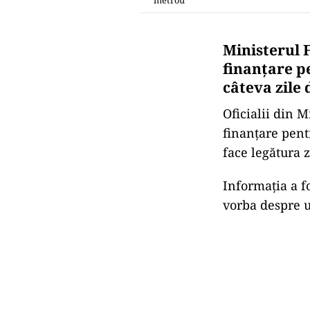
metrou
Ministerul 
finanțare p
câteva zile 
Oficialii din 
finanţare pent
face legătura z
Informația a f
vorba despre u