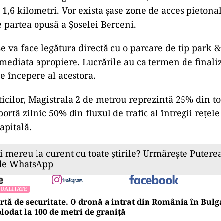
e 1,6 kilometri. Vor exista şase zone de acces pietonal
e partea opusă a Şoselei Berceni.
 va face legătura directă cu o parcare de tip park & 
mediata apropiere. Lucrările au ca termen de finaliz
de începere al acestora.
icilor, Magistrala 2 de metrou reprezintă 25% din tot
ortă zilnic 50% din fluxul de trafic al întregii reţel
apitală.
ii mereu la curent cu toate știrile? Urmărește Puterea
 de WhatsApp
UALITATE
rtă de securitate. O dronă a intrat din România în Bulga
lodat la 100 de metri de graniţă