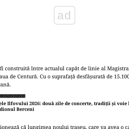
fi construită între actualul capăt de linie al Magistra
aua de Centură. Cu o suprafaţă desfăşurată de 15.100
rană.
ORTAJ/INTERVIU
ele Ilfovului 2026: două zile de concerte, tradiții și voi
dionul Berceni
onează că lungimea noului traseu, care va avea o c