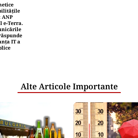
netice
litățile
: ANP
l e‑Terra.
nicările
e răspunde
nța IT a
blice
Alte Articole Importante