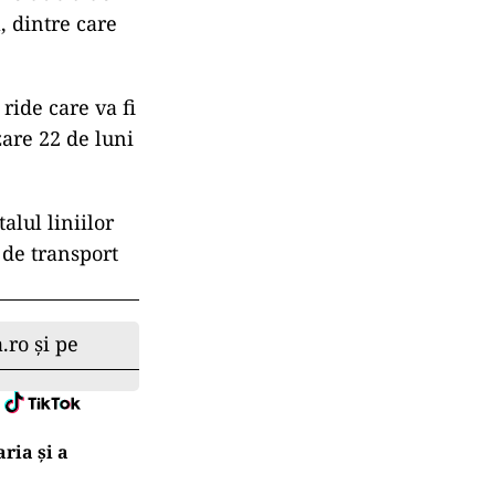
, dintre care
ride care va fi
are 22 de luni
alul liniilor
e de transport
.ro și pe
ria şi a