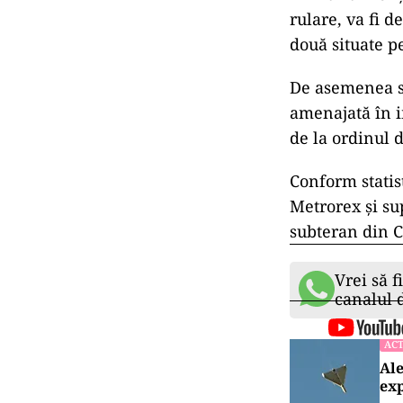
rulare, va fi d
două situate p
De asemenea se
amenajată în i
de la ordinul 
Conform statist
Metrorex şi sup
subteran din C
Vrei să f
canalul
ACT
Ale
exp