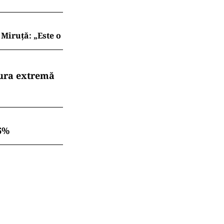
Miruță: „Este o
dura extremă
6%