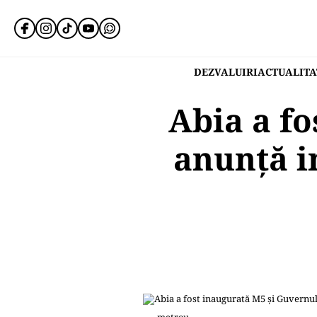
DEZVALUIRI
ACTUALITA
Abia a f
anunță in