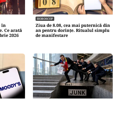
HOROSCOP
 în
Ziua de 8.08, cea mai puternică din
e. Ce arată
an pentru dorințe. Ritualul simplu
brie 2026
de manifestare
ECONOMIE
ia
Moody’s ne-a lăsat deasupra
nii din
„junk”-ului. România a trecut