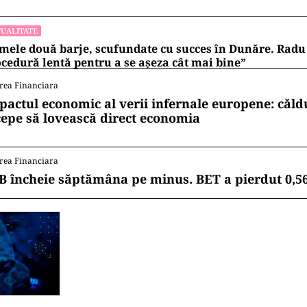
UALITATE
mele două barje, scufundate cu succes în Dunăre. Radu 
cedură lentă pentru a se așeza cât mai bine”
rea Financiara
pactul economic al verii infernale europene: căl
cepe să lovească direct economia
rea Financiara
B încheie săptămâna pe minus. BET a pierdut 0,5