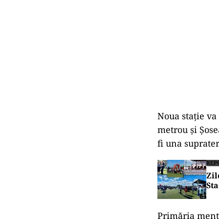
Noua staţie va 
metrou şi Şose
fi una suprate
REP
Zil
Sta
Primăria menţi