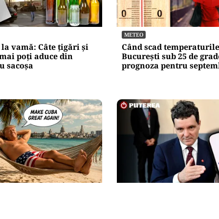
METEO
 la vamă: Câte țigări și
Când scad temperaturile
 mai poți aduce din
București sub 25 de grad
u sacoșa
prognoza pentru septem
NAL
POLITICĂ
nsă în menghină. Marco
Nicușor Dan, după deciz
rtizează Havana că nu
Moody’s. Ce câștigă româ