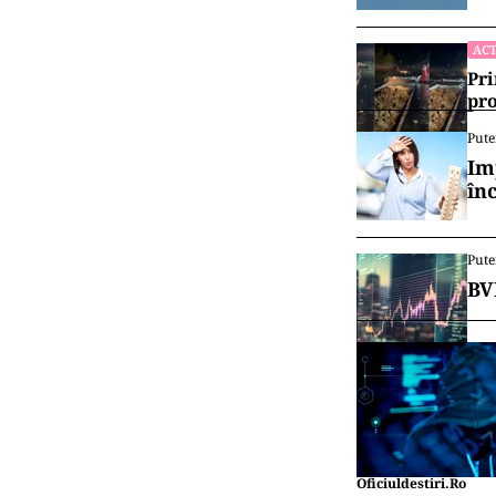
ACT
Pri
pro
Pute
Im
în
Pute
BV
Oficiuldestiri.ro