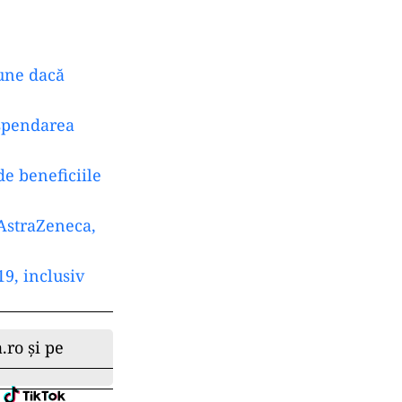
pune dacă
uspendarea
e beneficiile
 AstraZeneca,
9, inclusiv
.ro și pe