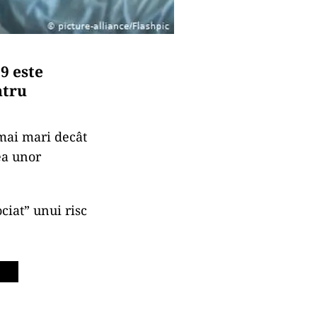
9 este
ntru
mai mari decât
ea unor
ciat” unui risc