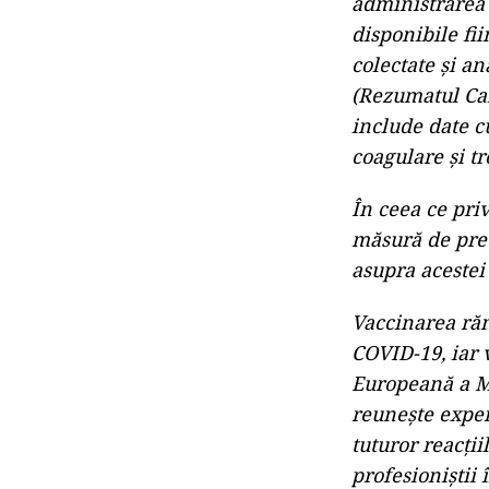
administrarea 
disponibile fii
colectate și a
(Rezumatul Cara
include date cu
coagulare și t
În ceea ce pri
măsură de prec
asupra acestei 
Vaccinarea răm
COVID-19, iar 
Europeană a Me
reunește exper
tuturor reacții
profesioniștii 