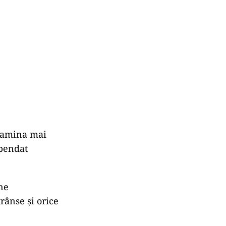
examina mai
spendat
ne
rânse şi orice