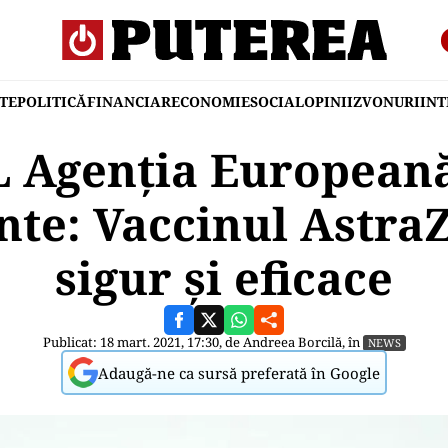
TE
POLITICĂ
FINANCIAR
ECONOMIE
SOCIAL
OPINII
ZVONURI
IN
 Agenţia European
te: Vaccinul AstraZ
sigur și eficace
Publicat: 18 mart. 2021, 17:30, de
Andreea Borcilă
, în
NEWS
Adaugă-ne ca sursă preferată în Google