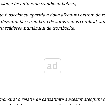
e sânge (evenimente tromboembolice);
te fi asociat cu apariția a doua afecțiuni extrem de r
 diseminată și tromboza de sinus venos cerebral, am
 cu scăderea numărului de trombocite.
ad
onstrat o relație de cauzalitate a acestor afecțiuni 