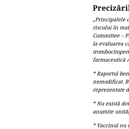
Precizări
„Principalele 
riscului în ma
Committee – PR
la evaluarea c
trombocitopen
farmaceutică 
* Raportul ben
nemodificat. B
reprezentate d
* Nu există do
anumite unităț
* Vaccinul nu 