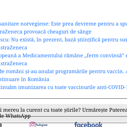
 sanitare norvegiene: Este prea devreme pentru a s
traZeneca provoacă cheaguri de sânge
scu: Nu există, în prezent, bază ştiinţifică pentru s
AstraZeneca
opeană a Medicamentului rămâne „ferm convinsă” d
AstraZeneca
de români și-au anulat programările pentru vaccin.
ontinuare în România
inuăm imunizarea cu toate vaccinurile anti-COVID-1
a
ii mereu la curent cu toate știrile? Urmărește Puterea
 de WhatsApp