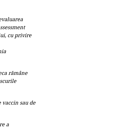
 evaluarea
Assessment
i, cu privire
nia
neca rămâne
scurile
e vaccin sau de
re a