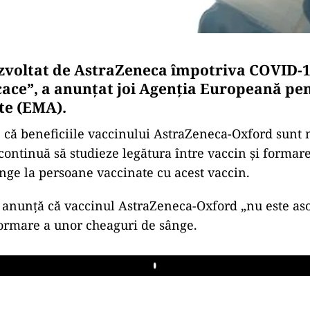
zvoltat de AstraZeneca împotriva COVID-1
ficace”, a anunţat joi Agenţia Europeană pe
e (EMA).
 că beneficiile vaccinului AstraZeneca-Oxford sunt 
ă continuă să studieze legătura între vaccin şi formar
nge la persoane vaccinate cu acest vaccin.
 anunţă că vaccinul AstraZeneca-Oxford „nu este aso
ormare a unor cheaguri de sânge.
Play