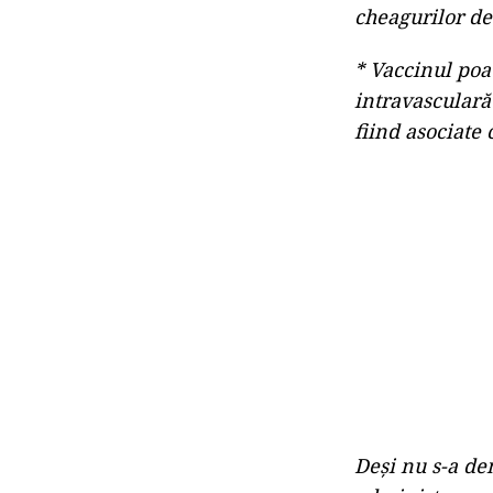
cheagurilor d
* Vaccinul poa
intravasculară
fiind asociate
Deși nu s-a dem