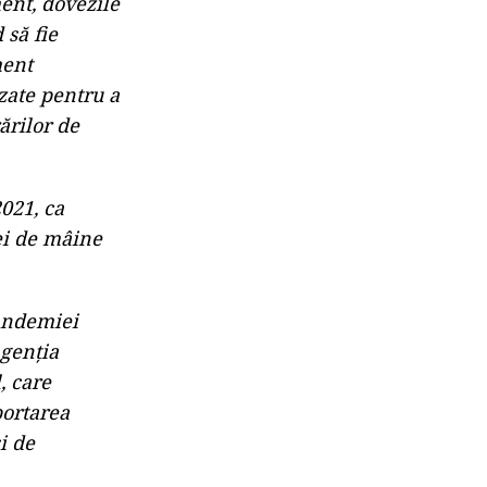
ent, dovezile
 să fie
ment
izate pentru a
ărilor de
021, ca
ei de mâine
pandemiei
Agenția
, care
portarea
și de