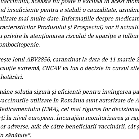
vaccinului, aceasta nu poate fi exclusă în acest mom
nd insuficiente pentru a stabili o cauzalitate, urmând
nalizate mai multe date. Informațiile despre medica
cteristicilor Produsului și Prospectul) vor fi actual
 privire la atenționarea riscului de apariție a tulbur
rombocitopenie.
vește lotul ABV2856, carantinat la data de 11 martie 2
auție extremă, CNCAV va lua o decizie în cursul zil
hotărâri.
âne soluția sigură și eficientă pentru învingerea 
vaccinurile utilizate în România sunt autorizate de 
dicamentului (EMA), cel mai riguros for decizional
ți la nivel european. Încurajăm monitorizarea și ra
lor adverse, atât de către beneficiarii vaccinării, cât 
în sănătate”.