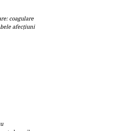
are: coagulare
bele afecțiuni
cu