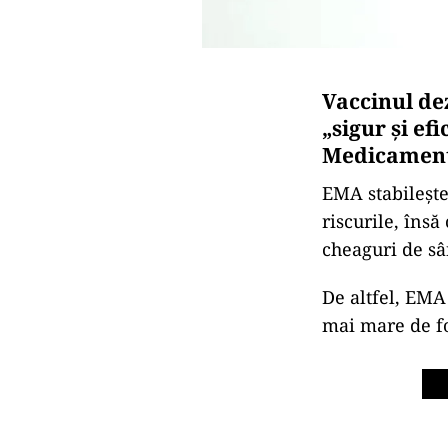
Vaccinul de
„sigur şi e
Medicament
EMA stabileşte
riscurile, îns
cheaguri de sâ
De altfel, EMA
mai mare de f