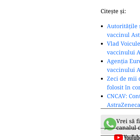
Citește și:
Autoritățile
vaccinul As
Vlad Voicule
vaccinului 
Agenţia Eur
vaccinului 
Zeci de mii 
folosit în c
CNCAV: Cont
AstraZenec
Vrei să f
canalul