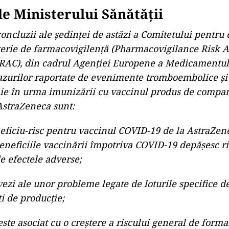
le Ministerului Sănătății
concluzii ale ședinței de astăzi a Comitetului pentru
terie de farmacovigilenţă (Pharmacovigilance Risk 
AC), din cadrul Agenției Europene a Medicamentulu
azurilor raportate de evenimente tromboembolice și
ie în urma imunizării cu vaccinul produs de compa
AstraZeneca sunt:
eficiu-risc pentru vaccinul COVID-19 de la AstraZe
eneficiile vaccinării împotriva COVID-19 depășesc ri
e efectele adverse;
vezi ale unor probleme legate de loturile specifice d
i de producție;
este asociat cu o creștere a riscului general de forma