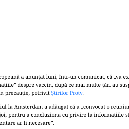
ropeană a anunţat luni, într-un comunicat, că „va 
maţiile” despre vaccin, după ce mai multe ţări au su
in precauţie, potrivit
Știrilor Protv
.
iul la Amsterdam a adăugat că a „convocat o reuniu
oi, pentru a concluziona cu privire la informaţiile st
ntare ar fi necesare”.