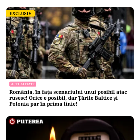
EXCLUSIV
EXCLUSIV
ACTUALITATE
România, în fața scenariului unui posibil atac
rusesc! Orice e posibil, dar Țările Baltice și
Polonia par în prima linie!