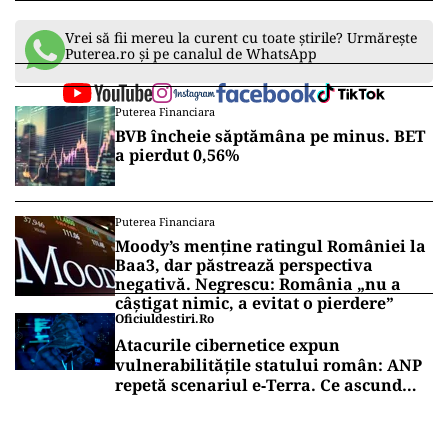
Vrei să fii mereu la curent cu toate știrile? Urmărește
Puterea.ro și pe canalul de WhatsApp
Puterea Financiara
BVB încheie săptămâna pe minus. BET
a pierdut 0,56%
Puterea Financiara
Moody’s menține ratingul României la
Baa3, dar păstrează perspectiva
negativă. Negrescu: România „nu a
câștigat nimic, a evitat o pierdere”
Oficiuldestiri.ro
Atacurile cibernetice expun
vulnerabilitățile statului român: ANP
repetă scenariul e‑Terra. Ce ascund
comunicările oficiale și cine răspunde
pentru mentenanța IT a instituțiilor
publice