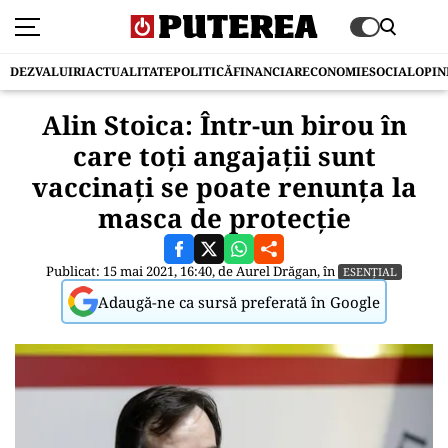
DEZVALUIRI
ACTUALITATE
POLITICĂ
FINANCIAR
ECONOMIE
SOCIAL
OPIN
Alin Stoica: Într-un birou în
care toți angajații sunt
vaccinați se poate renunța la
masca de protecție
Publicat: 15 mai 2021, 16:40, de
Aurel Drăgan
, în
ESENȚIAL
Adaugă-ne ca sursă preferată în Google