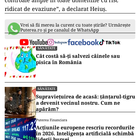
controale ample în toate domeniile cu risc
ridicat de evaziune”, a declarat Heiuş.
Vrei să fii mereu la curent cu toate știrile? Urmărește
Puterea.ro și pe canalul de WhatsApp
SĂNĂTATE
Cât costă să-ți salvezi câinele sau
pisica în România
SĂNĂTATE
Supraviețuirea de acasă: țânțarul-tigru
a devenit vecinul nostru. Cum ne
apărăm?
Puterea Financiara
Acțiunile europene rescriu recordurile
în 2026. Inteligența artificială schimbă
liderii bursei