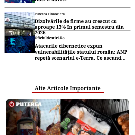
Puterea Financiara
Dizolvările de firme au crescut cu
aproape 13% în primul semestru din
2026
Oficiuldestiri.ro
Atacurile cibernetice expun
vulnerabilitățile statului român: ANP
repetă scenariul e‑Terra. Ce ascund
comunicările oficiale și cine răspunde
pentru mentenanța IT a instituțiilor
publice
Alte Articole Importante