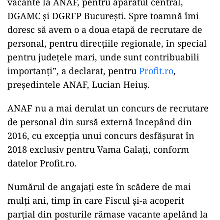
vacante la ANAF, pentru aparatul central,
DGAMC şi DGRFP Bucureşti. Spre toamnă îmi
doresc să avem o a doua etapă de recrutare de
personal, pentru direcţiile regionale, în special
pentru judeţele mari, unde sunt contribuabili
importanţi”, a declarat, pentru
Profit.ro
,
preşedintele ANAF, Lucian Heiuş.
ANAF nu a mai derulat un concurs de recrutare
de personal din sursă externă începând din
2016, cu excepţia unui concurs desfăşurat în
2018 exclusiv pentru Vama Galaţi, conform
datelor Profit.ro.
Numărul de angajaţi este în scădere de mai
mulţi ani, timp în care Fiscul şi-a acoperit
parţial din posturile rămase vacante apelând la