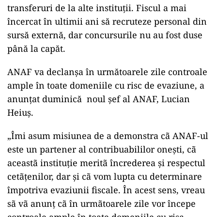
transferuri de la alte instituţii. Fiscul a mai
încercat în ultimii ani să recruteze personal din
sursă externă, dar concursurile nu au fost duse
până la capăt.
ANAF va declanşa în următoarele zile controale
ample în toate domeniile cu risc de evaziune, a
anunţat duminică noul şef al ANAF, Lucian
Heiuş.
„Îmi asum misiunea de a demonstra cã ANAF-ul
este un partener al contribuabililor oneşti, cã
aceastã instituţie meritã încrederea şi respectul
cetãţenilor, dar şi cã vom lupta cu determinare
împotriva evaziunii fiscale. În acest sens, vreau
sã vã anunţ cã în urmãtoarele zile vor începe