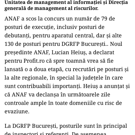
Unitatea de management al informaţiei şi Direcţia
generală de management al riscurilor.
ANAF a scos la concurs un număr de 79 de
posturi de execuţie, inclusiv posturi de
debutanţi, pentru aparatul central, dar şi alte
130 de posturi pentru DGRFP Bucureşti.. Noul
preşedinte ANAF, Lucian Heiuş, a declarat
pentru Profit.ro că spre toamnă vrea să fie
lansată o a doua etapă, cu recrutări pe posturi şi
la alte regionale, în special la judeţele în care
sunt contribuabili importanţi. Heiuş a anunţat şi
că ANAF va declanşa în următoarele zile
controale ample în toate domeniile cu risc de
evaziune.
La DGRFP Bucureşti, posturile sunt în principal
de inspectori şi referenţi. De asemenea,