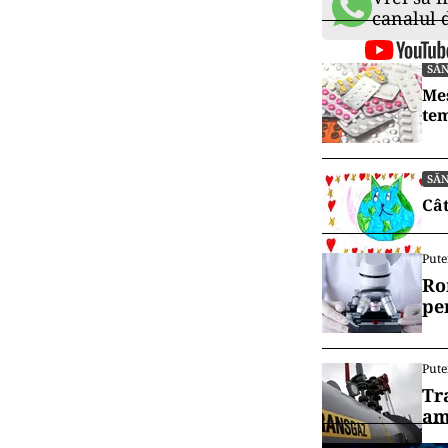
canalul
SĂ
Mes
tem
SĂ
Cât
Pute
Ro
pe
Pute
Tr
am