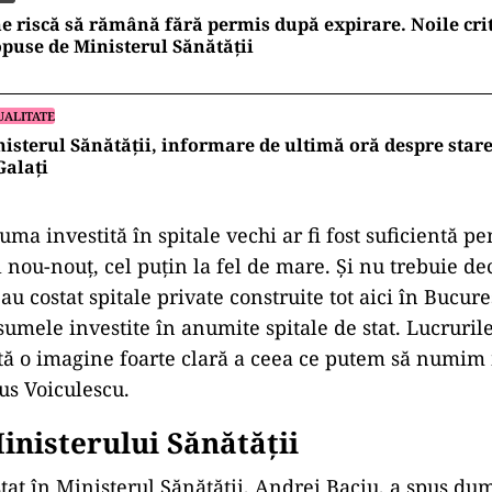
e riscă să rămână fără permis după expirare. Noile cri
puse de Ministerul Sănătății
UALITATE
isterul Sănătății, informare de ultimă oră despre stare
Galați
uma investită în spitale vechi ar fi fost suficientă pe
 nou-nouț, cel puțin la fel de mare. Și nu trebuie de
 costat spitale private construite tot aici în Bucureș
mele investite în anumite spitale de stat. Lucrurile
ă o imagine foarte clară a ceea ce putem să numim
pus Voiculescu.
inisterului Sănătății
stat în Ministerul Sănătății, Andrei Baciu, a spus du