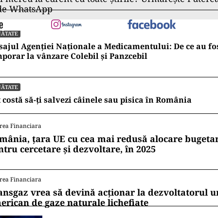
 de WhatsApp
NĂTATE
ajul Agenției Naționale a Medicamentului: De ce au fos
porar la vânzare Colebil și Panzcebil
NĂTATE
 costă să-ți salvezi câinele sau pisica în România
rea Financiara
mânia, țara UE cu cea mai redusă alocare bugetar
ntru cercetare și dezvoltare, în 2025
rea Financiara
ansgaz vrea să devină acționar la dezvoltatorul u
erican de gaze naturale lichefiate