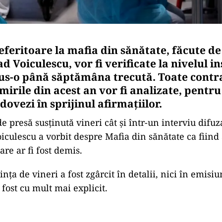
eferitoare la mafia din sănătate, făcute de
d Voiculescu, vor fi verificate la nivelul in
us-o până săptămâna trecută. Toate contra
umirile din acest an vor fi analizate, pentr
dovezi în sprijinul afirmațiilor.
de presă susținută vineri cât și într-un interviu difu
oiculescu a vorbit despre Mafia din sănătate ca fiind
re ar fi fost demis.
nța de vineri a fost zgârcit în detalii, nici în emisi
fost cu mult mai explicit.
Play