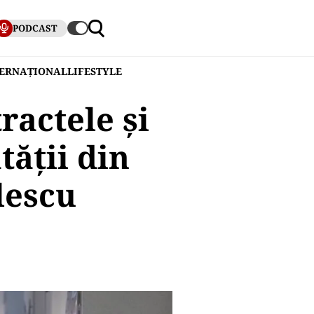
PODCAST
TERNAȚIONAL
LIFESTYLE
ractele și
tăţii din
lescu