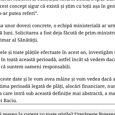
est concept sigur că există și știm cu toții așa în gen
s-ar putea referi”.
psa unor dovezi concrete, o echipă ministerială ar ur
ă luni. Solicitarea a fost deja făcută de prim-ministr
imar al Sănătății.
ele și toate plățile efectuate în acest an, investigăm
 în toată această perioadă, astfel încât să vedem dac
 că suntem oameni responsabili.
aceste date și le vom avea mâine și vom vedea dacă a
tima perioadă legată de plăți, alocări financiare, nu
 care intră sub această definiție mai abstractă, a maf
i Baciu.
ii mereu la curent cu toate știrile? Urmărește Puterea