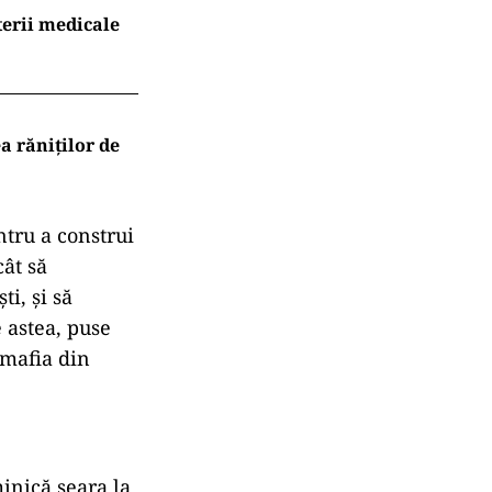
terii medicale
a răniților de
ntru a construi
cât să
ti, și să
 astea, puse
 mafia din
minică seara la