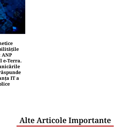
netice
litățile
: ANP
l e‑Terra.
nicările
e răspunde
nța IT a
blice
Alte Articole Importante