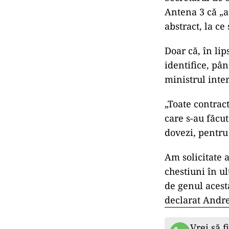
Antena 3 că „ac
abstract, la ce 
Doar că, în li
identifice, pân
ministrul inter
„Toate contract
care s-au făcut
dovezi, pentru
Am solicitate 
chestiuni în ul
de genul acesta
declarat Andre
Vrei să f