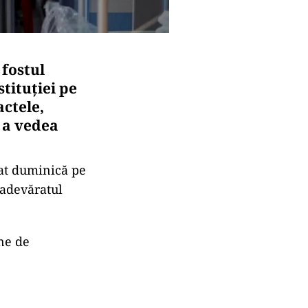
 fostul
stituției pe
ctele,
u a vedea
zat duminică pe
 adevăratul
une de