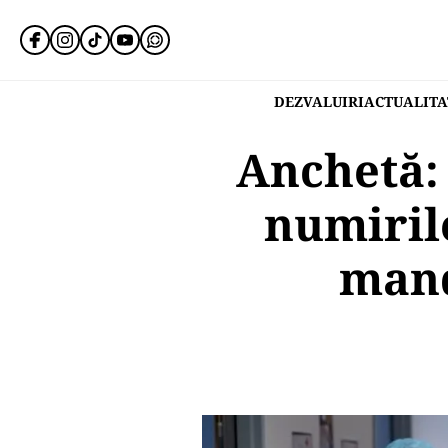
DEZVALUIRI
ACTUALITA
Anchetă: 
numirile
mand