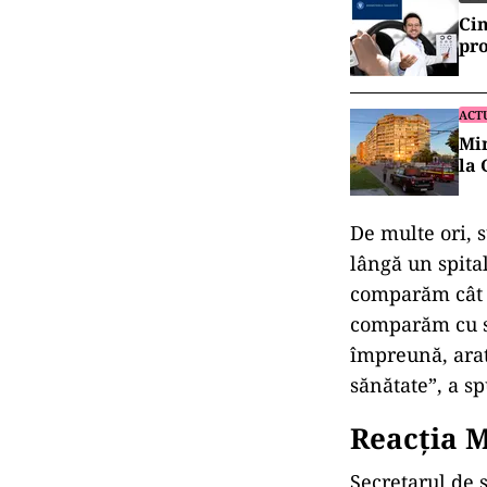
Cin
pro
ACT
Min
la 
De multe ori, s
lângă un spital
comparăm cât au
comparăm cu su
împreună, arat
sănătate”, a s
Reacția M
Secretarul de 