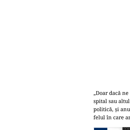
„Doar dacă ne u
spital sau alt
politică, și a
felul în care ar
SOC