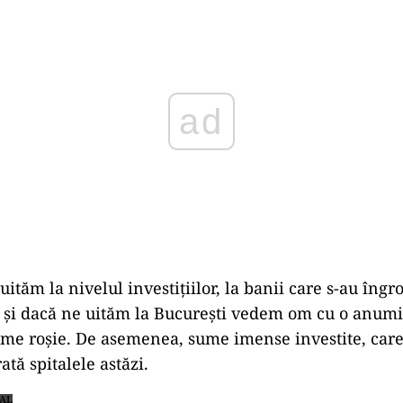
ităm la nivelul investițiilor, la banii care s-au îngr
ul și dacă ne uităm la București vedem om cu o anumi
nume roșie. De asemenea, sume imense investite, care
ată spitalele astăzi.
IAL