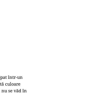
opat într-un
tă culoare
 nu se văd în