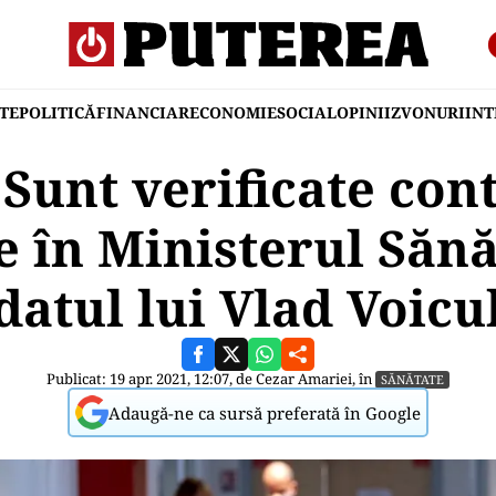
TE
POLITICĂ
FINANCIAR
ECONOMIE
SOCIAL
OPINII
ZVONURI
IN
Sunt verificate cont
 în Ministerul Sănă
atul lui Vlad Voicu
Publicat: 19 apr. 2021, 12:07, de
Cezar Amariei
, în
SĂNĂTATE
Adaugă-ne ca sursă preferată în Google