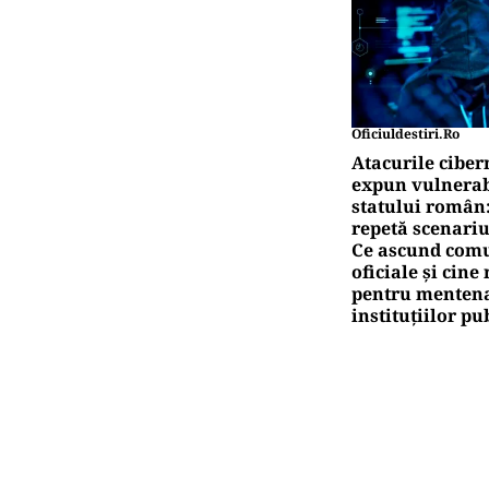
Oficiuldestiri.ro
Atacurile ciber
expun vulnerabi
statului român
repetă scenariu
Ce ascund comu
oficiale și cin
pentru mentena
instituțiilor pu