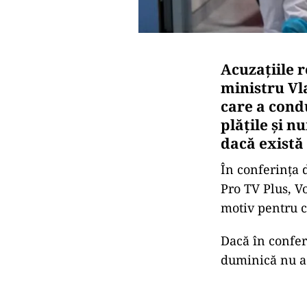
Acuzațiile r
ministru Vla
care a cond
plățile și n
dacă există 
În conferința 
Pro TV Plus, V
motiv pentru ca
Dacă în conferi
duminică nu a 