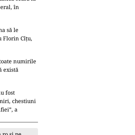
eral, în
ma să le
u Florin Cîțu,
 toate numirile
ă există
u fost
miri, chestiuni
iei”, a
.ro și pe