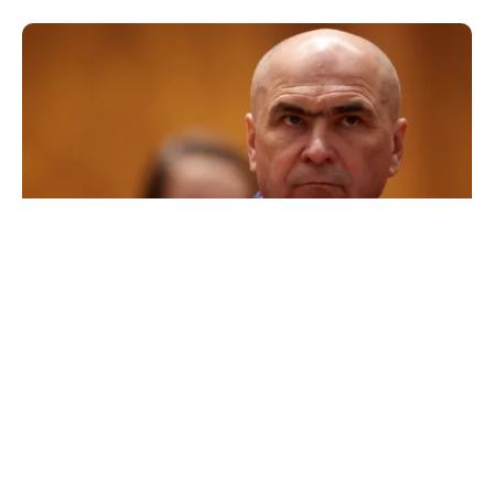
POLITICĂ
Cum a ajuns Guvernul Bolojan să piardă 11
hotărâri în instanță
TOS
Politica Cookies
Protecția Datelor Personale
Despre Noi
Publicitate
Echipa