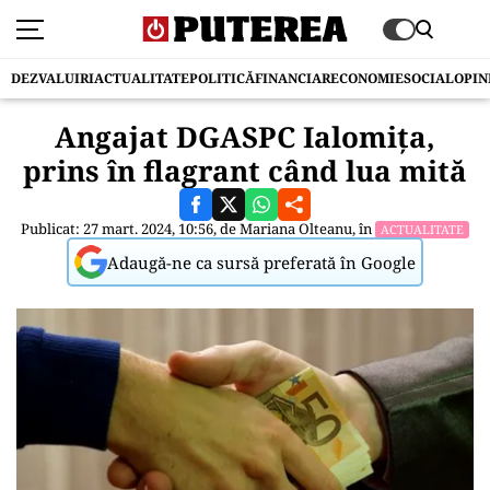
DEZVALUIRI
ACTUALITATE
POLITICĂ
FINANCIAR
ECONOMIE
SOCIAL
OPIN
Angajat DGASPC Ialomița,
prins în flagrant când lua mită
Publicat: 27 mart. 2024, 10:56, de
Mariana Olteanu
, în
ACTUALITATE
Adaugă-ne ca sursă preferată în Google