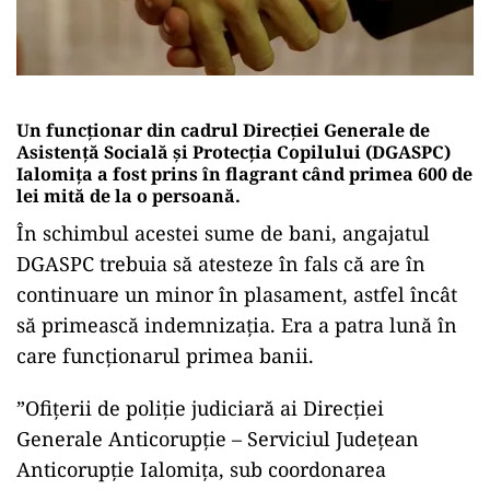
Un funcţionar din cadrul Direcţiei Generale de
Asistenţă Socială şi Protecţia Copilului (DGASPC)
Ialomiţa a fost prins în flagrant când primea 600 de
lei mită de la o persoană
.
În schimbul acestei sume de bani, angajatul
DGASPC trebuia să atesteze în fals că are în
continuare un minor în plasament, astfel încât
să primească indemnizaţia. Era a patra lună în
care funcţionarul primea banii.
”Ofiţerii de poliţie judiciară ai Direcţiei
Generale Anticorupţie – Serviciul Judeţean
Anticorupţie Ialomiţa, sub coordonarea