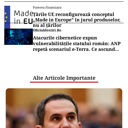
Puterea Financiara
Țările UE reconfigurează conceptul
„Made in Europe” în jurul produselor,
nu al țărilor
Oficiuldestiri.ro
Atacurile cibernetice expun
vulnerabilitățile statului român: ANP
repetă scenariul e‑Terra. Ce ascund
comunicările oficiale și cine răspunde
pentru mentenanța IT a instituțiilor
publice
Alte Articole Importante