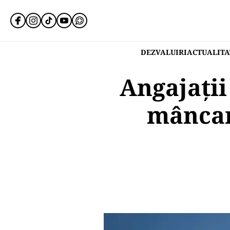
DEZVALUIRI
ACTUALITA
Angajații
mâncar