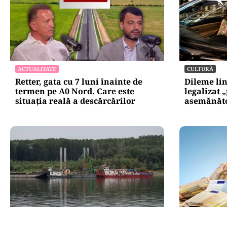
ACTUALITATE
CULTURĂ
Retter, gata cu 7 luni înainte de
Dileme lin
termen pe A0 Nord. Care este
legalizat 
situația reală a descărcărilor
asemănătoa
ACTUALITATE
POLITICĂ