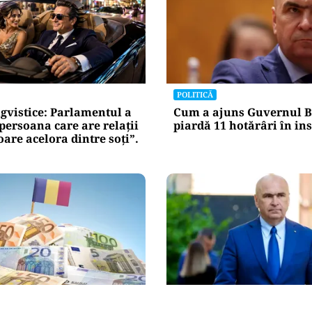
POLITICĂ
gvistice: Parlamentul a
Cum a ajuns Guvernul B
„persoana care are relații
piardă 11 hotărâri în in
re acelora dintre soți”.
POLITICĂ