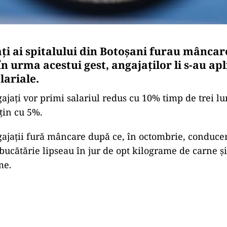
ați ai spitalului din Botoșani furau mâncar
În urma acestui gest, angajaților li s-au ap
lariale.
ajaţi vor primi salariul redus cu 10% timp de trei luni
ţin cu 5%.
ngajații fură mâncare după ce, în octombrie, conducer
 bucătărie lipseau în jur de opt kilograme de carne ş
me.
Play