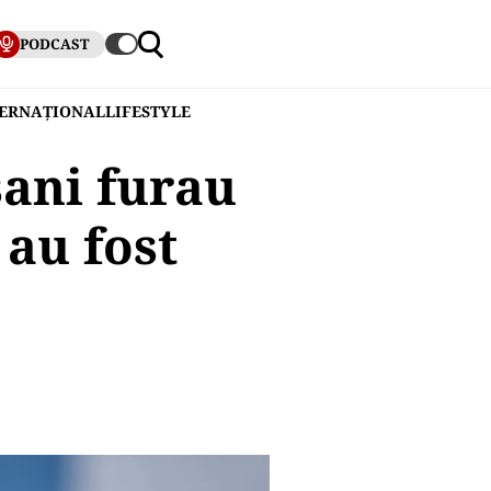
PODCAST
TERNAȚIONAL
LIFESTYLE
șani furau
au fost