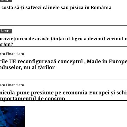
 costă să-ți salvezi câinele sau pisica în România
NĂTATE
raviețuirea de acasă: țânțarul-tigru a devenit vecinul
ărăm?
rea Financiara
rile UE reconfigurează conceptul „Made in Europe
oduselor, nu al țărilor
rea Financiara
nicula pune presiune pe economia Europei și sc
mportamentul de consum