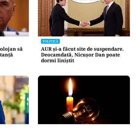
POLITICĂ
olojan să
AUR și-a făcut site de suspendare.
stanță
Deocamdată, Nicușor Dan poate
dormi liniștit
POLITICĂ