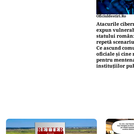
Oficiuldestiri.ro
Atacurile ciber
expun vulnerabi
statului român
repetă scenariu
Ce ascund comu
oficiale și cin
pentru mentena
instituțiilor pu