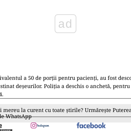
valentul a 50 de porţii pentru pacienți, au fost desc
stinat deşeurilor. Poliția a deschis o anchetă, pentru
4.
ii mereu la curent cu toate știrile? Urmărește Puterea
 de WhatsApp
NĂTATE