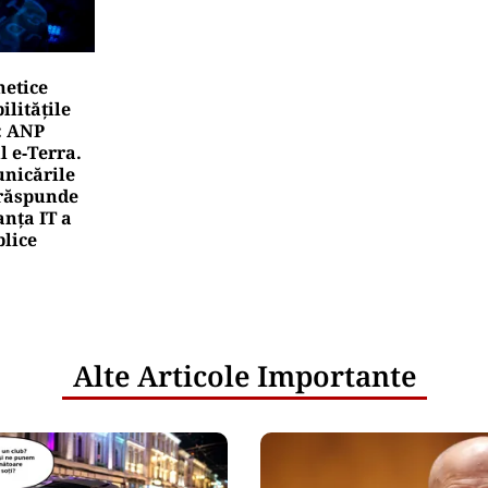
netice
litățile
: ANP
l e‑Terra.
nicările
e răspunde
nța IT a
blice
Alte Articole Importante