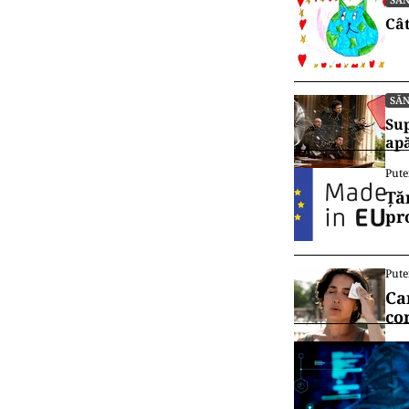
Cât
SĂ
Sup
ap
Pute
Ță
pr
Pute
Ca
co