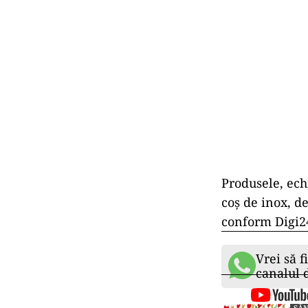
Produsele, echi
coş de inox, de
conform Digi2
Vrei să f
canalul
SĂ