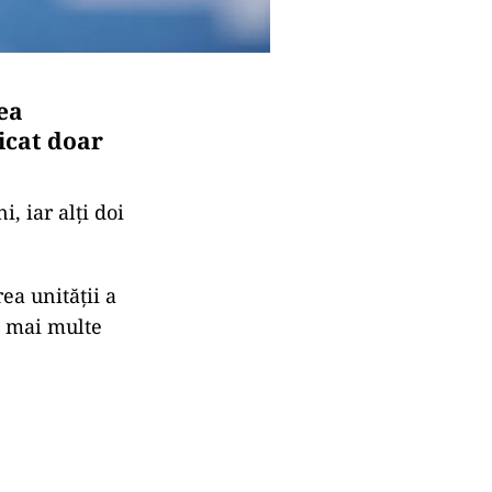
ea
licat doar
, iar alţi doi
ea unității a
i mai multe