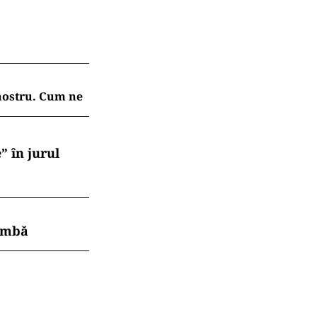
 nostru. Cum ne
” în jurul
himbă