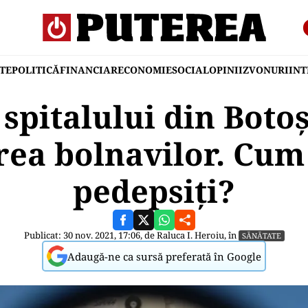
TE
POLITICĂ
FINANCIAR
ECONOMIE
SOCIAL
OPINII
ZVONURI
IN
 spitalului din Boto
ea bolnavilor. Cum 
pedepsiți?
Publicat: 30 nov. 2021, 17:06, de
Raluca I. Heroiu
, în
SĂNĂTATE
Adaugă-ne ca sursă preferată în Google